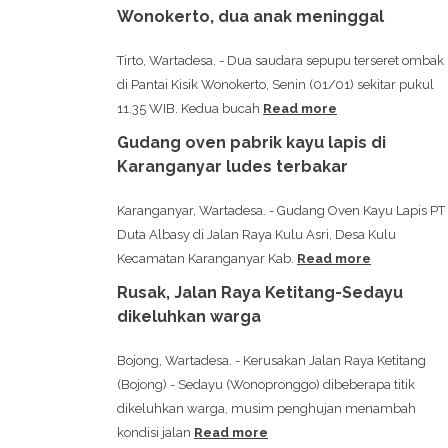
Wonokerto, dua anak meninggal
Tirto, Wartadesa. - Dua saudara sepupu terseret ombak
di Pantai Kisik Wonokerto, Senin (01/01) sekitar pukul
11.35 WIB. Kedua bucah
Read more
Gudang oven pabrik kayu lapis di
Karanganyar ludes terbakar
Karanganyar, Wartadesa. - Gudang Oven Kayu Lapis PT
Duta Albasy di Jalan Raya Kulu Asri, Desa Kulu
Kecamatan Karanganyar Kab.
Read more
Rusak, Jalan Raya Ketitang-Sedayu
dikeluhkan warga
Bojong, Wartadesa. - Kerusakan Jalan Raya Ketitang
(Bojong) - Sedayu (Wonopronggo) dibeberapa titik
dikeluhkan warga, musim penghujan menambah
kondisi jalan
Read more