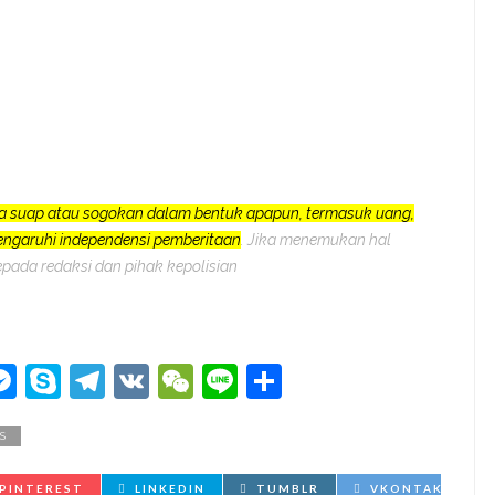
a suap atau sogokan dalam bentuk apapun, termasuk uang,
pengaruhi independensi pemberitaan
. Jika menemukan hal
epada redaksi dan pihak kepolisian
kedIn
hatsApp
Messenger
Skype
Telegram
VK
WeChat
Line
Share
S
PINTEREST
LINKEDIN
TUMBLR
VKONTAKTE