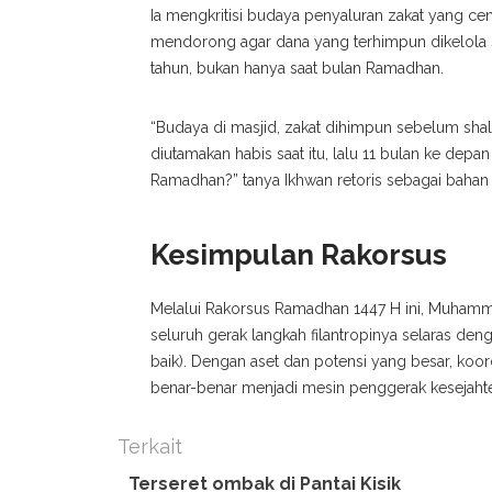
Ia mengkritisi budaya penyaluran zakat yang ce
mendorong agar dana yang terhimpun dikelola s
tahun, bukan hanya saat bulan Ramadhan.
“Budaya di masjid, zakat dihimpun sebelum shalat
diutamakan habis saat itu, lalu 11 bulan ke depa
Ramadhan?” tanya Ikhwan retoris sebagai bahan 
Kesimpulan Rakorsus
Melalui Rakorsus Ramadhan 1447 H ini, Muham
seluruh gerak langkah filantropinya selaras den
baik). Dengan aset dan potensi yang besar, koor
benar-benar menjadi mesin penggerak kesejaht
Terkait
Terseret ombak di Pantai Kisik