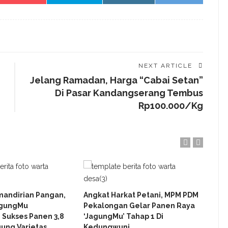
NEXT ARTICLE
Jelang Ramadan, Harga “Cabai Setan”
Di Pasar Kandangserang Tembus
Rp100.000/Kg
Tak 
Himp
mandirian Pangan,
Angkat Harkat Petani, MPM PDM
Peka
agungMu
Pekalongan Gelar Panen Raya
Pro
 Sukses Panen 3,8
‘jagungMu’ Tahap 1 Di
ung Varietas
Kedungwuni