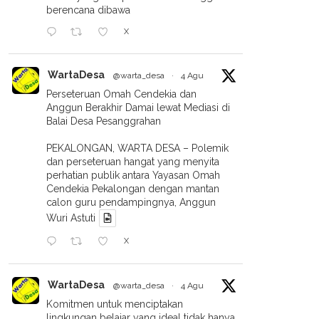
berencana dibawa
X
WartaDesa
@warta_desa
·
4 Agu
Perseteruan Omah Cendekia dan
Anggun Berakhir Damai lewat Mediasi di
Balai Desa Pesanggrahan
PEKALONGAN, WARTA DESA – Polemik
dan perseteruan hangat yang menyita
perhatian publik antara Yayasan Omah
Cendekia Pekalongan dengan mantan
calon guru pendampingnya, Anggun
Wuri Astuti
X
Ingin Santai Setelah
Cetak Pemimpin Berintegritas,
un 24,6 Miliar, LAZISMU
MPKSDI PCM Pekajangan Gelar
WartaDesa
longan Canangkan 4
Sekolah Kader Sebagai
@warta_desa
·
4 Agu
gram Unggulan
‘Investasi Peradaban’
Komitmen untuk menciptakan
lingkungan belajar yang ideal tidak hanya