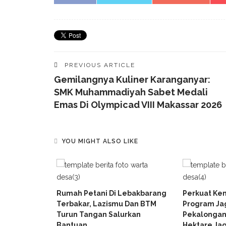
PREVIOUS ARTICLE
Gemilangnya Kuliner Karanganyar:
SMK Muhammadiyah Sabet Medali
Emas Di Olympicad VIII Makassar 2026
YOU MIGHT ALSO LIKE
ammadiyah
Rumah Petani Di Lebakbarang
Perkuat Ke
I GERAKAN
Terbakar, Lazismu Dan BTM
Program J
AKAN
Turun Tangan Salurkan
Pekalongan
Bantuan
Hektare Jag