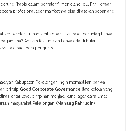
nderung “habis dalam semalam” menjelang Idul Fitri. Ikhwan
ecara profesional agar manfaatnya bisa dirasakan sepanjang
 Ied, setelah itu habis dibagikan. Jika zakat dan infaq hanya
n bagaimana? Apakah fakir miskin hanya ada di bulan
evaluasi bagi para pengurus.
madiyah Kabupaten Pekalongan ingin memastikan bahwa
gan prinsip
Good Corporate Governance
(tata kelola yang
dinasi antar level pimpinan menjadi kunci agar dana umat
eraan masyarakat Pekalongan.
(Nanang Fahrudin)