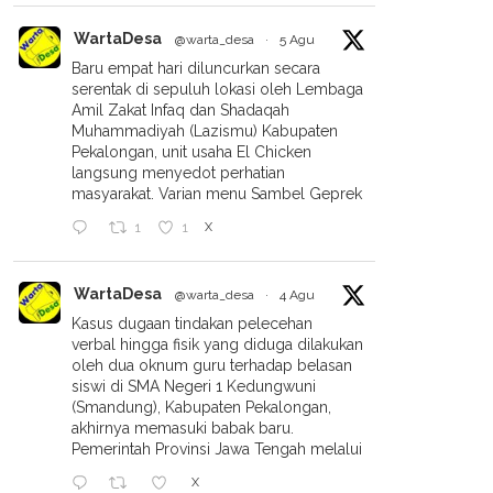
WartaDesa
@warta_desa
·
5 Agu
Baru empat hari diluncurkan secara
serentak di sepuluh lokasi oleh Lembaga
Amil Zakat Infaq dan Shadaqah
Muhammadiyah (Lazismu) Kabupaten
Pekalongan, unit usaha El Chicken
langsung menyedot perhatian
masyarakat. Varian menu Sambel Geprek
X
1
1
WartaDesa
@warta_desa
·
4 Agu
Kasus dugaan tindakan pelecehan
verbal hingga fisik yang diduga dilakukan
oleh dua oknum guru terhadap belasan
siswi di SMA Negeri 1 Kedungwuni
(Smandung), Kabupaten Pekalongan,
akhirnya memasuki babak baru.
Pemerintah Provinsi Jawa Tengah melalui
X