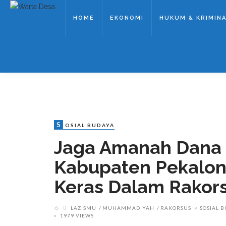
HOME
EKONOMI
HUKUM & KRIMIN
S
OSIAL BUDAYA
Jaga Amanah Dana
Kabupaten Pekalon
Keras Dalam Rakor
LAZISMU
MUHAMMADIYAH
RAKORSUS
SOSIAL 
1979 VIEWS