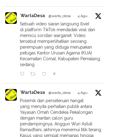
WartaDesa
@warta_desa
·
4 Agu
Sebuah video siaran langsung (live)
di platform TikTok mendadak viral dan
memicu sorotan warganet. Video
tersebut memperlihatkan seorang
perempuan yang diduga merupakan
petugas Kantor Urusan Agama (KUA)
Kecamatan Comal, Kabupaten Pemalang,
sedang
X
WartaDesa
@warta_desa
·
4 Agu
Polemik dan perseteruan hangat
yang menyita perhatian publik antara
Yayasan Omah Cendekia Pekalongan
dengan mantan calon guru
pendampingnya, Anggun Wuri Astuti
Ramadhani, akhirnya menemui titik terang.
Kasus yang sempat memanas hingga