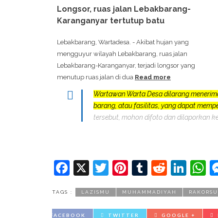
Longsor, ruas jalan Lebakbarang-
Karanganyar tertutup batu
Lebakbarang, Wartadesa. - Akibat hujan yang
mengguyur wilayah Lebakbarang, ruas jalan
Lebakbarang-Karanganyar, terjadi longsor yang
menutup ruas jalan di dua
Read more
Wartawan Warta Desa dilarang menerim
barang, atau fasilitas, yang dapat mem
tersebut, mohon difoto dan dilaporkan k
Facebook
X
Twitter
Pinterest
Tumblr
Reddit
Lin
W
TAGS :
LAZISMU
MUHAMMADIYAH
RAKORSU
FACEBOOK
TWITTER
GOOGLE +