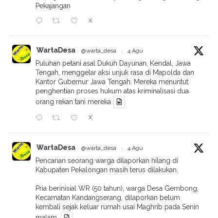
Pekajangan
X
WartaDesa
@warta_desa
·
4 Agu
Puluhan petani asal Dukuh Dayunan, Kendal, Jawa
Tengah, menggelar aksi unjuk rasa di Mapolda dan
Kantor Gubernur Jawa Tengah. Mereka menuntut
penghentian proses hukum atas kriminalisasi dua
orang rekan tani mereka
X
WartaDesa
@warta_desa
·
4 Agu
Pencarian seorang warga dilaporkan hilang di
Kabupaten Pekalongan masih terus dilakukan.
Pria berinisial WR (50 tahun), warga Desa Gembong,
Kecamatan Kandangserang, dilaporkan belum
kembali sejak keluar rumah usai Maghrib pada Senin
malam.