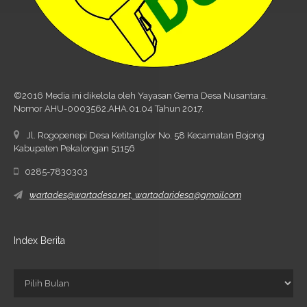
©2016 Media ini dikelola oleh Yayasan Gema Desa Nusantara.
Nomor AHU-0003562.AHA.01.04 Tahun 2017.
Jl. Rogopenepi Desa Ketitanglor No. 58 Kecamatan Bojong
Kabupaten Pekalongan 51156
0285-7830303
wartades@wartadesa.net, wartadaridesa@gmail.com
Index Berita