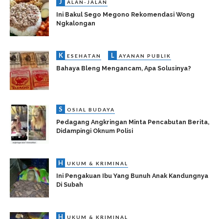
J
ALAN-JALAN
Ini Bakul Sego Megono Rekomendasi Wong
Ngkalongan
K
L
ESEHATAN
AYANAN PUBLIK
Bahaya Bleng Mengancam, Apa Solusinya?
S
OSIAL BUDAYA
Pedagang Angkringan Minta Pencabutan Berita,
Didampingi Oknum Polisi
H
UKUM & KRIMINAL
Ini Pengakuan Ibu Yang Bunuh Anak Kandungnya
Di Subah
H
UKUM & KRIMINAL