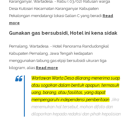
Karanganyar, Wartadesa. - Rabu ( 03/02) Ratusan warga
Desa Kutosari Kecamatan Karanganyar Kabupaten
Pekalongan mendatangi lokasi Galian C yang beradi
Read
more
Gunakan gas bersubsidi, Hotel ini kena sidak
Pemalang, Wartadesa. - Hotel Panorama Randudongkal
Kabupaten Pemalang, Jawa Tengah kedapatan
menggunakan tabung gas elpiji bersubsidi ukuran tiga
kilogram, alias
Read more
Wartawan Warta Desa dilarang menerima suap
atau sogokan dalam bentuk apapun, termasuk
uang, barang, atau fasilitas, yang dapat
mempengaruhi independensi pemberitaan
. Jika
menemukan hal tersebut, mohon difoto dan
dilaporkan kepada redaksi dan pihak kepolisian