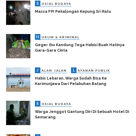
S
OSIAL BUDAYA
Massa FPI Pekalongan Kepung Sri Ratu
H
UKUM & KRIMINAL
Geger Ibu Kandung Tega Habisi Buah Hatinya
Gara-Gara Cinta
J
L
ALAN-JALAN
AYANAN PUBLIK
Habis Lebaran, Warga Sudah Bisa Ke
Karimunjawa Dari Pelabuhan Batang
S
OSIAL BUDAYA
Warga Jenggot Gantung Diri Di Sebuah Hotel Di
Semarang