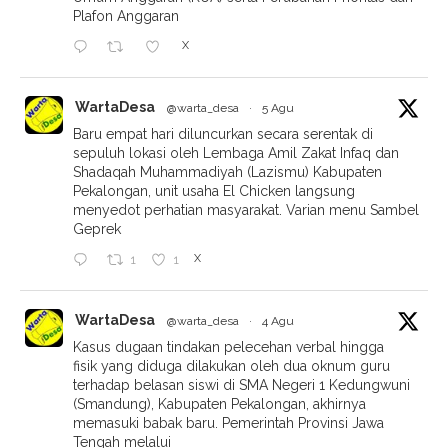
Plafon Anggaran
X
WartaDesa
@warta_desa
·
5 Agu
Baru empat hari diluncurkan secara serentak di
sepuluh lokasi oleh Lembaga Amil Zakat Infaq dan
Shadaqah Muhammadiyah (Lazismu) Kabupaten
Pekalongan, unit usaha El Chicken langsung
menyedot perhatian masyarakat. Varian menu Sambel
Geprek
X
1
1
WartaDesa
@warta_desa
·
4 Agu
Kasus dugaan tindakan pelecehan verbal hingga
fisik yang diduga dilakukan oleh dua oknum guru
terhadap belasan siswi di SMA Negeri 1 Kedungwuni
(Smandung), Kabupaten Pekalongan, akhirnya
memasuki babak baru. Pemerintah Provinsi Jawa
Tengah melalui