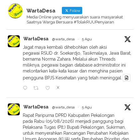
WartaDesa
Follow
Media Online yang menyuarakan suara masyarakat
Saatnya Warga Bersuara #TolakRUUPenyiaran
WartaDesa
@warta_desa
·
5 Agu
Jagat maya kembali dihebohkan oleh aksi
pegawai RSUD dr. Soekardjo, Tasikmalaya, Jawa Barat,
bernama Norma Zahara. Melalui akun Threads
miliknya, pegawai bagian database administrator ini
melontarkan kata-kata kasar dan menghina pasien
pengguna BPJS Kesehatan yang telah meninggal
X
WartaDesa
@warta_desa
·
5 Agu
Rapat Paripurna DPRD Kabupaten Pekalongan
pada Rabu (05/08/2026) menjadi panggung bagi
Pelaksana Tugas (Plt.) Bupati Pekalongan, Sukirman,
untuk menyerahkan Rancangan Perubahan Kebijakan
Umum Anggaran (KUA) serta Perubahan Prioritas dan