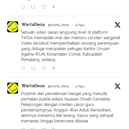
X
WartaDesa
@warta_desa
·
4 Agu
Sebuah video siaran langsung (live) di platform
TikTok mendadak viral dan memicu sorotan warganet.
Video tersebut memperlihatkan seorang perempuan
yang diduga merupakan petugas Kantor Urusan
Agama (KUA) Kecamatan Comal, Kabupaten
Pemalang, sedang
X
WartaDesa
@warta_desa
·
4 Agu
Polemik dan perseteruan hangat yang menyita
perhatian publik antara Yayasan Omah Cendekia
Pekalongan dengan mantan calon guru
pendampingnya, Anggun Wuri Astuti Ramadhani,
akhirnya menemui titik terang. Kasus yang sempat
memanas hingga berencana dibawa