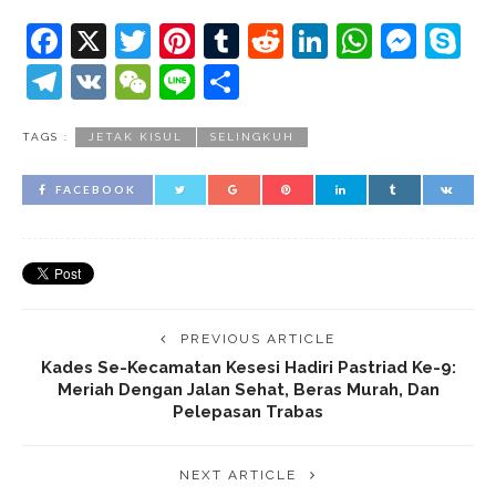
Facebook
X
Twitter
Pinterest
Tumblr
Reddit
LinkedIn
Whats
Mes
S
Telegram
VK
WeChat
Line
Share
TAGS :
JETAK KISUL
SELINGKUH
FACEBOOK
PREVIOUS ARTICLE
Kades Se-Kecamatan Kesesi Hadiri Pastriad Ke-9:
Meriah Dengan Jalan Sehat, Beras Murah, Dan
Pelepasan Trabas
NEXT ARTICLE