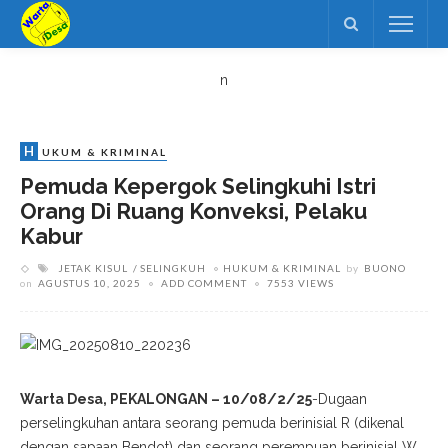
n
H
UKUM & KRIMINAL
Pemuda Kepergok Selingkuhi Istri
Orang Di Ruang Konveksi, Pelaku
Kabur
JETAK KISUL
SELINGKUH
HUKUM & KRIMINAL
by
BUONO
on
AGUSTUS 10, 2025
ADD COMMENT
7553 VIEWS
Warta Desa, PEKALONGAN – 10/08/2/25
-Dugaan
perselingkuhan antara seorang pemuda berinisial R (dikenal
dengan sapaan Bendot) dan seorang perempuan berinisial W,