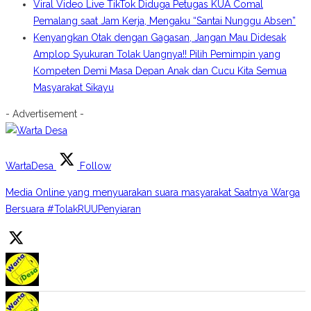
Viral Video Live TikTok Diduga Petugas KUA Comal
Pemalang saat Jam Kerja, Mengaku “Santai Nunggu Absen”
Kenyangkan Otak dengan Gagasan, Jangan Mau Didesak
Amplop Syukuran Tolak Uangnya!! Pilih Pemimpin yang
Kompeten Demi Masa Depan Anak dan Cucu Kita Semua
Masyarakat Sikayu
- Advertisement -
WartaDesa
Follow
Media Online yang menyuarakan suara masyarakat Saatnya Warga
Bersuara #TolakRUUPenyiaran