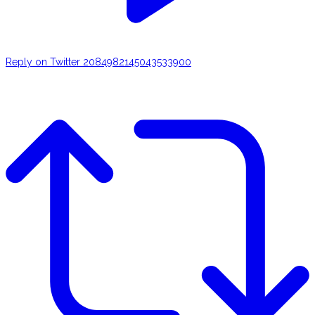
Reply on Twitter 2084982145043533900