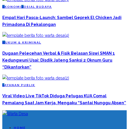
E
KONOMI
S
OSIAL BUDAYA
Empat Hari Pasca-Launch: Sambel Geprek El Chicken Jadi
Primadona Di Pekalongan
H
UKUM & KRIMINAL
Dugaan Pelecehan Verbal & Fisik Belasan Siswi SMAN 1
Kedungwuni Usai: Disdik Jateng Sanksi 2 Oknum Guru
“Dikantorkan”
L
AYANAN PUBLIK
Viral Video Live TikTok Diduga Petugas KUA Comal
Pemalang Saat Jam Kerja, Mengaku “Santai Nunggu Absen”
HOME