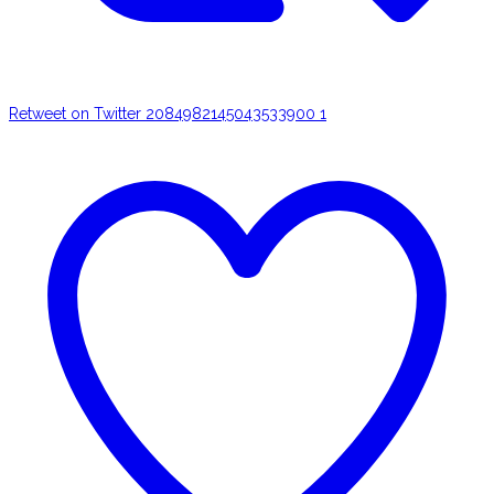
Retweet on Twitter 2084982145043533900
1