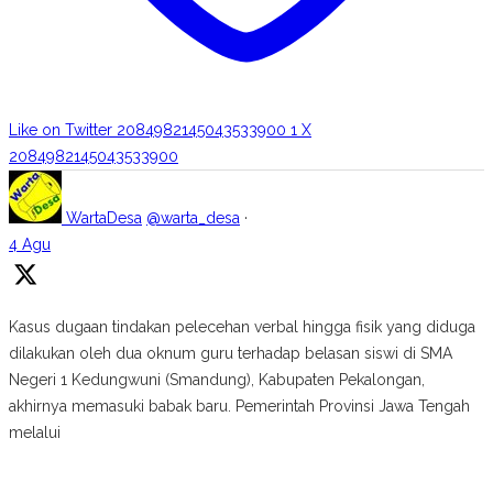
Like on Twitter 2084982145043533900
1
X
2084982145043533900
WartaDesa
@warta_desa
·
4 Agu
Kasus dugaan tindakan pelecehan verbal hingga fisik yang diduga
dilakukan oleh dua oknum guru terhadap belasan siswi di SMA
Negeri 1 Kedungwuni (Smandung), Kabupaten Pekalongan,
akhirnya memasuki babak baru. Pemerintah Provinsi Jawa Tengah
melalui