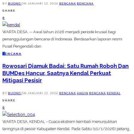
BY
BUONO
ON
JANUARI 12, 2026
BENCANA
BENCANA
SHARE
0
WARTA DESA, -- Awal tahun 2026 menjadi periode krusial bagi
penanggulangan bencana di Indonesia. Berdasarkan laporan resmi
Pusat Pengendali dan
B
ENCANA
Rowosari Diamuk Badai: Satu Rumah Roboh Dan
BUMDes Hancur, Saatnya Kendal Perkuat
Mitigasi Pesisir
BY
BUONO
ON
JANUARI 12, 2026
BENCANA
ANGIN
BENCANA
KENDAL
SHARE
0
WARTA DESA, KENDAL – Cuaca ekstrem kembali menunjukkan
taringnya di pesisir Kabupaten Kendal. Pada Sabtu (10/1/2026) petang,