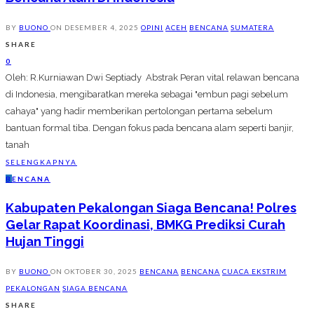
BY
BUONO
ON
DESEMBER 4, 2025
OPINI
ACEH
BENCANA
SUMATERA
SHARE
0
Oleh: R.Kurniawan Dwi Septiady Abstrak Peran vital relawan bencana
di Indonesia, mengibaratkan mereka sebagai "embun pagi sebelum
cahaya" yang hadir memberikan pertolongan pertama sebelum
bantuan formal tiba. Dengan fokus pada bencana alam seperti banjir,
tanah
SELENGKAPNYA
B
ENCANA
Kabupaten Pekalongan Siaga Bencana! Polres
Gelar Rapat Koordinasi, BMKG Prediksi Curah
Hujan Tinggi
BY
BUONO
ON
OKTOBER 30, 2025
BENCANA
BENCANA
CUACA EKSTRIM
PEKALONGAN
SIAGA BENCANA
SHARE