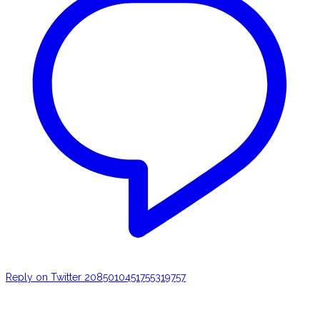
Reply on Twitter 2085010451755319757