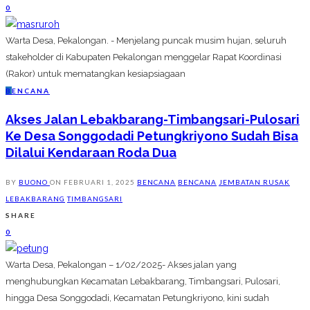
0
Warta Desa, Pekalongan. - Menjelang puncak musim hujan, seluruh
stakeholder di Kabupaten Pekalongan menggelar Rapat Koordinasi
(Rakor) untuk mematangkan kesiapsiagaan
B
ENCANA
Akses Jalan Lebakbarang-Timbangsari-Pulosari
Ke Desa Songgodadi Petungkriyono Sudah Bisa
Dilalui Kendaraan Roda Dua
BY
BUONO
ON
FEBRUARI 1, 2025
BENCANA
BENCANA
JEMBATAN RUSAK
LEBAKBARANG
TIMBANGSARI
SHARE
0
Warta Desa, Pekalongan – 1/02/2025- Akses jalan yang
menghubungkan Kecamatan Lebakbarang, Timbangsari, Pulosari,
hingga Desa Songgodadi, Kecamatan Petungkriyono, kini sudah