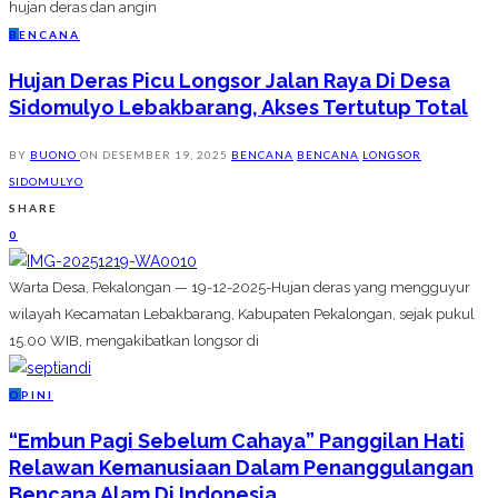
hujan deras dan angin
B
ENCANA
Hujan Deras Picu Longsor Jalan Raya Di Desa
Sidomulyo Lebakbarang, Akses Tertutup Total
BY
BUONO
ON
DESEMBER 19, 2025
BENCANA
BENCANA
LONGSOR
SIDOMULYO
SHARE
0
Warta Desa, Pekalongan — 19-12-2025-Hujan deras yang mengguyur
wilayah Kecamatan Lebakbarang, Kabupaten Pekalongan, sejak pukul
15.00 WIB, mengakibatkan longsor di
O
PINI
“Embun Pagi Sebelum Cahaya” Panggilan Hati
Relawan Kemanusiaan Dalam Penanggulangan
Bencana Alam Di Indonesia