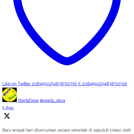
Like on Twitter 2084992254838710716
X
2084992254838710716
WartaDesa
@warta_desa
·
5 Agu
Baru empat hari diluncurkan secara serentak di sepuluh lokasi oleh