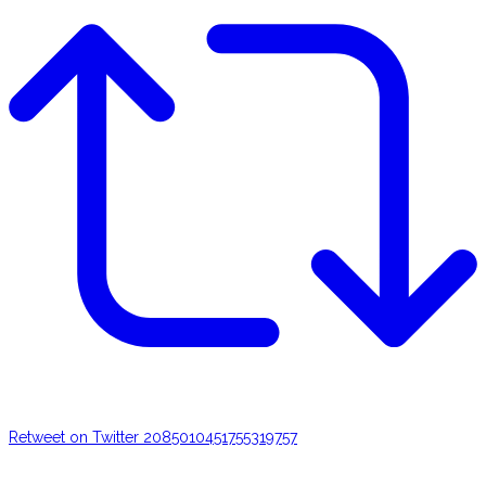
Retweet on Twitter 2085010451755319757