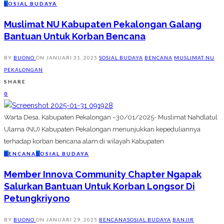
S
OSIAL BUDAYA
Muslimat NU Kabupaten Pekalongan Galang
Bantuan Untuk Korban Bencana
BY
BUONO
ON
JANUARI 31, 2025
SOSIAL BUDAYA
BENCANA
MUSLIMAT NU
PEKALONGAN
SHARE
0
Warta Desa, Kabupaten Pekalongan –30/01/2025- Muslimat Nahdlatul
Ulama (NU) Kabupaten Pekalongan menunjukkan kepeduliannya
terhadap korban bencana alam di wilayah Kabupaten
B
ENCANA
S
OSIAL BUDAYA
Member Innova Community Chapter Ngapak
Salurkan Bantuan Untuk Korban Longsor Di
Petungkriyono
BY
BUONO
ON
JANUARI 29, 2025
BENCANA
SOSIAL BUDAYA
BANJIR