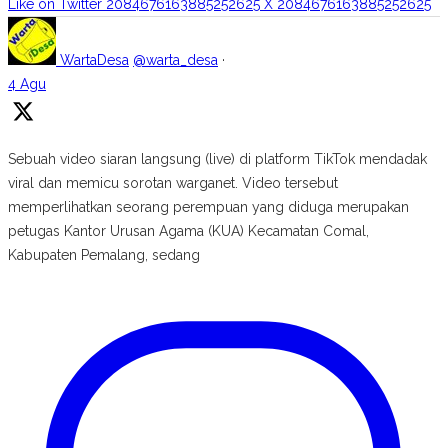
Like on Twitter 2084676163885252625
X
2084676163885252625
WartaDesa
@warta_desa
·
4 Agu
Sebuah video siaran langsung (live) di platform TikTok mendadak
viral dan memicu sorotan warganet. Video tersebut
memperlihatkan seorang perempuan yang diduga merupakan
petugas Kantor Urusan Agama (KUA) Kecamatan Comal,
Kabupaten Pemalang, sedang