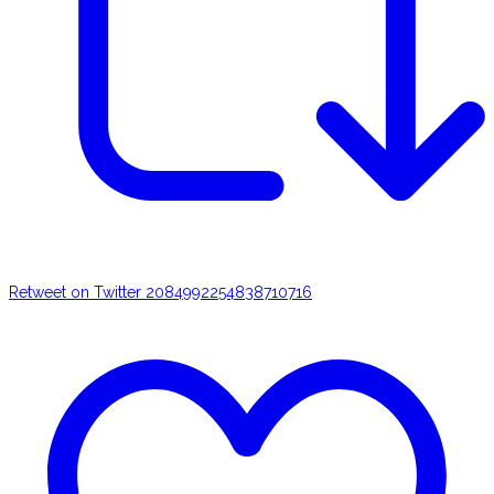
Retweet on Twitter 2084992254838710716