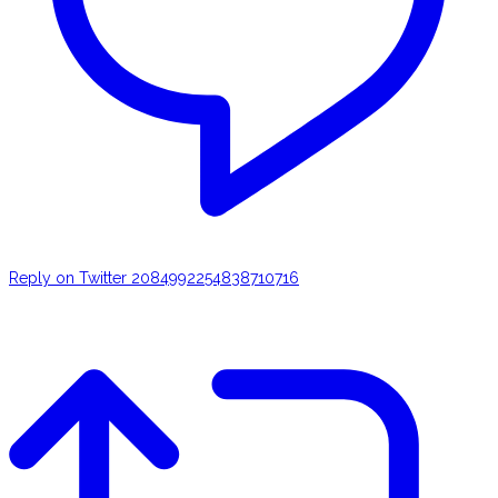
Reply on Twitter 2084992254838710716