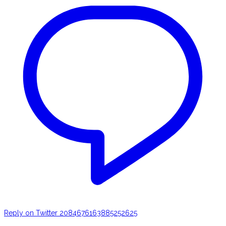
Reply on Twitter 2084676163885252625