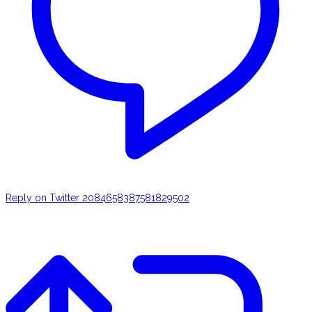
Reply on Twitter 2084658387581829502