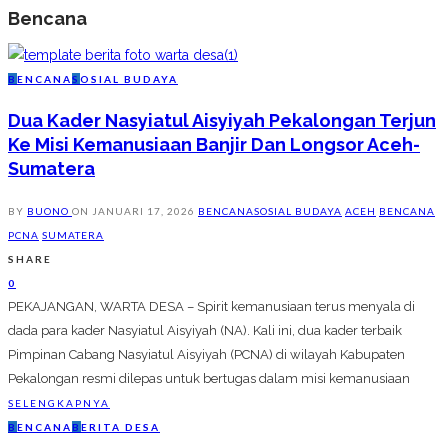
Bencana
B
ENCANA
S
OSIAL BUDAYA
Dua Kader Nasyiatul Aisyiyah Pekalongan Terjun
Ke Misi Kemanusiaan Banjir Dan Longsor Aceh-
Sumatera
BY
BUONO
ON
JANUARI 17, 2026
BENCANA
SOSIAL BUDAYA
ACEH
BENCANA
PCNA
SUMATERA
SHARE
0
PEKAJANGAN, WARTA DESA – Spirit kemanusiaan terus menyala di
dada para kader Nasyiatul Aisyiyah (NA). Kali ini, dua kader terbaik
Pimpinan Cabang Nasyiatul Aisyiyah (PCNA) di wilayah Kabupaten
Pekalongan resmi dilepas untuk bertugas dalam misi kemanusiaan
SELENGKAPNYA
B
ENCANA
B
ERITA DESA