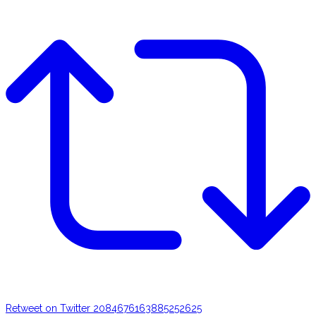
Retweet on Twitter 2084676163885252625