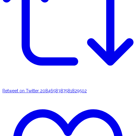
Retweet on Twitter 2084658387581829502