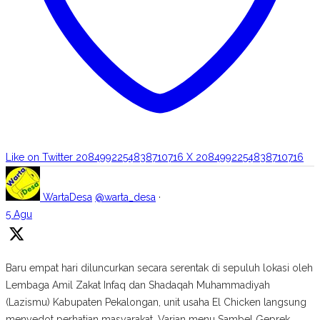
Like on Twitter 2084992254838710716
X
2084992254838710716
WartaDesa
@warta_desa
·
5 Agu
Baru empat hari diluncurkan secara serentak di sepuluh lokasi oleh
Lembaga Amil Zakat Infaq dan Shadaqah Muhammadiyah
(Lazismu) Kabupaten Pekalongan, unit usaha El Chicken langsung
menyedot perhatian masyarakat. Varian menu Sambel Geprek