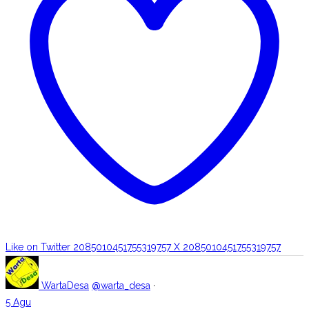
Like on Twitter 2085010451755319757
X
2085010451755319757
WartaDesa
@warta_desa
·
5 Agu