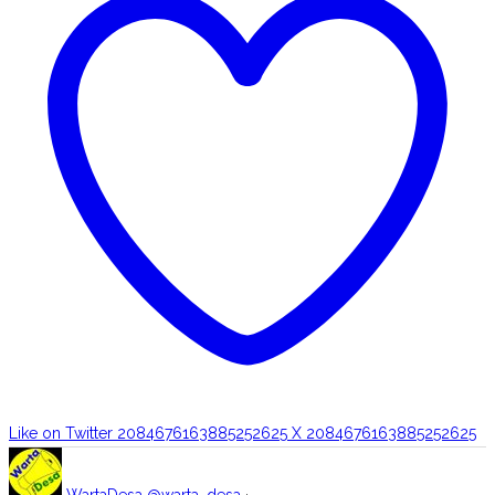
Like on Twitter 2084676163885252625
X
2084676163885252625
WartaDesa
@warta_desa
·