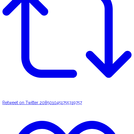
Retweet on Twitter 2085010451755319757