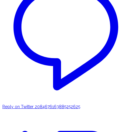
Reply on Twitter 2084676163885252625