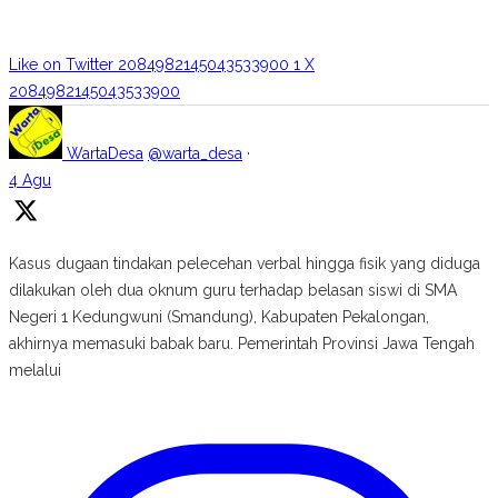
Like on Twitter 2084982145043533900
1
X
2084982145043533900
WartaDesa
@warta_desa
·
4 Agu
Kasus dugaan tindakan pelecehan verbal hingga fisik yang diduga
dilakukan oleh dua oknum guru terhadap belasan siswi di SMA
Negeri 1 Kedungwuni (Smandung), Kabupaten Pekalongan,
akhirnya memasuki babak baru. Pemerintah Provinsi Jawa Tengah
melalui