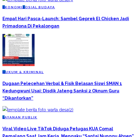
E
KONOMI
S
OSIAL BUDAYA
Empat Hari Pasca-Launch: Sambel Geprek El Chicken Jadi
Primadona Di Pekalongan
H
UKUM & KRIMINAL
Dugaan Pelecehan Verbal & Fisik Belasan Siswi SMAN 1
Kedungwuni Usai: Disdik Jateng Sanksi 2 Oknum Guru
“Dikantorkan”
L
AYANAN PUBLIK
Viral Video Live TikTok Diduga Petugas KUA Comal
Pemalang Saat Jam Kerja, Mengaku “Santai Nunggu Absen”