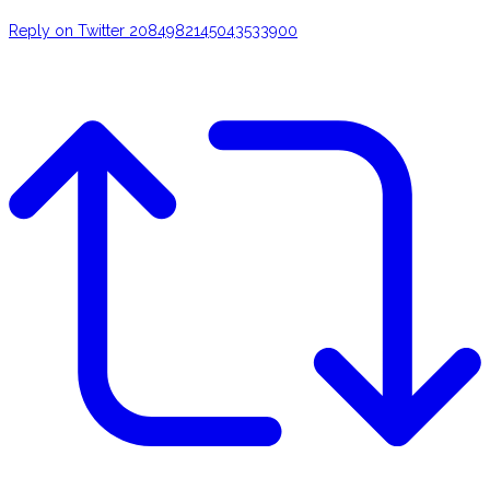
Reply on Twitter 2084982145043533900