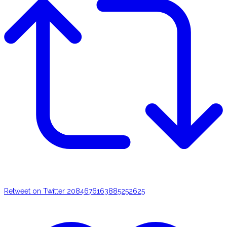
Retweet on Twitter 2084676163885252625