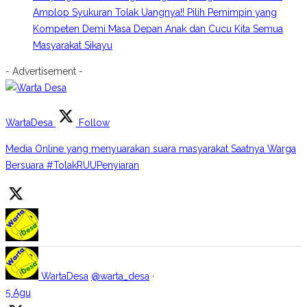
Amplop Syukuran Tolak Uangnya!! Pilih Pemimpin yang
Kompeten Demi Masa Depan Anak dan Cucu Kita Semua
Masyarakat Sikayu
- Advertisement -
WartaDesa
Follow
Media Online yang menyuarakan suara masyarakat Saatnya Warga
Bersuara #TolakRUUPenyiaran
WartaDesa
@warta_desa
·
5 Agu