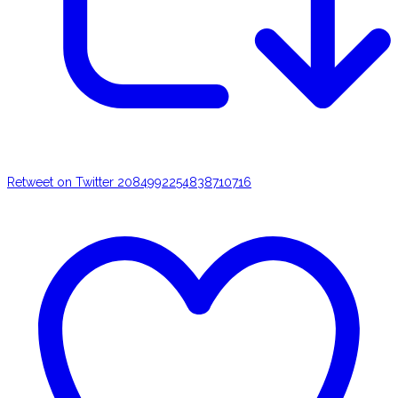
Retweet on Twitter 2084992254838710716