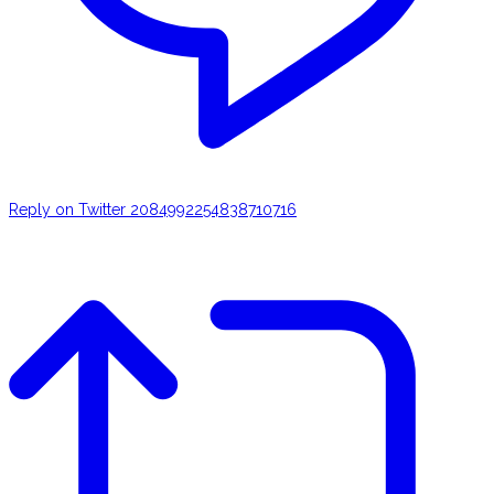
Reply on Twitter 2084992254838710716