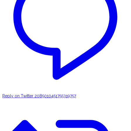
Reply on Twitter 2085010451755319757