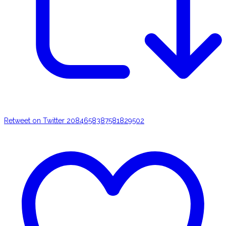
Retweet on Twitter 2084658387581829502