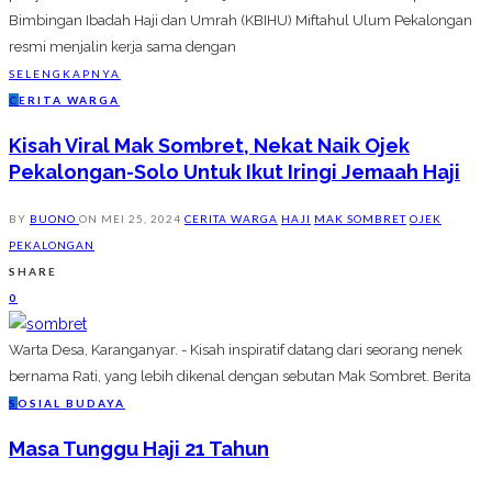
Bimbingan Ibadah Haji dan Umrah (KBIHU) Miftahul Ulum Pekalongan
resmi menjalin kerja sama dengan
SELENGKAPNYA
C
ERITA WARGA
Kisah Viral Mak Sombret, Nekat Naik Ojek
Pekalongan-Solo Untuk Ikut Iringi Jemaah Haji
BY
BUONO
ON
MEI 25, 2024
CERITA WARGA
HAJI
MAK SOMBRET
OJEK
PEKALONGAN
SHARE
0
Warta Desa, Karanganyar. - Kisah inspiratif datang dari seorang nenek
bernama Rati, yang lebih dikenal dengan sebutan Mak Sombret. Berita
S
OSIAL BUDAYA
Masa Tunggu Haji 21 Tahun