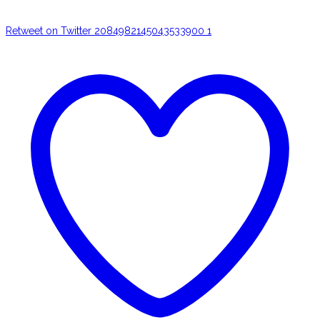
Retweet on Twitter 2084982145043533900
1