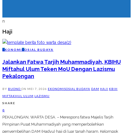
n
Haji
E
KONOMI
S
OSIAL BUDAYA
Jalankan Fatwa Tarjih Muhammadiyah, KBIHU
Miftahul Ulum Teken MoU Dengan Lazismu
Pekalongan
BY
BUONO
ON
MEI 7, 2026
EKONOMI
SOSIAL BUDAYA
DAM
HAJI
KBIH
MIFTAKHUL ULUM
LAZISMU
SHARE
0
PEKALONGAN, WARTA DESA. – Merespons fatwa Majelis Tarjih
Pimpinan Pusat Muhammadiyah yang memperbolehkan
penyembelihan DAM (Hadyu) haji di luar tanah haram, Kelompok