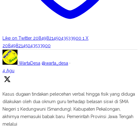
Like on Twitter 2084982145043533900
1
X
2084982145043533900
WartaDesa
@warta_desa
·
4 Agu
Kasus dugaan tindakan pelecehan verbal hingga fisik yang diduga
dilakukan oleh dua oknum guru terhadap belasan siswi di SMA
Negeri 1 Kedungwuni (Smandung), Kabupaten Pekalongan,
akhirnya memasuki babak baru. Pemerintah Provinsi Jawa Tengah
melalui