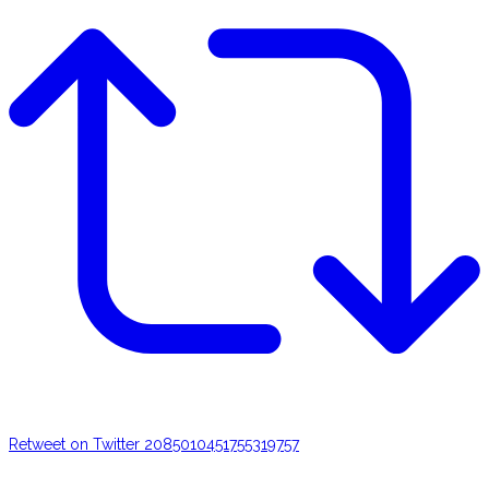
Retweet on Twitter 2085010451755319757