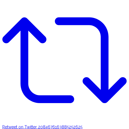
Retweet on Twitter 2084676163885252625