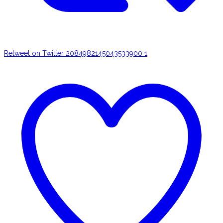
Retweet on Twitter 2084982145043533900
1