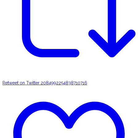
Retweet on Twitter 2084992254838710716