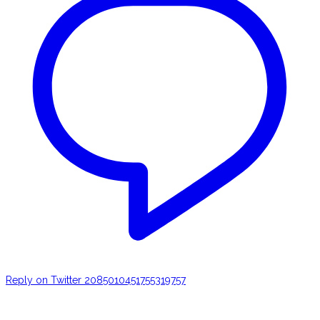
Reply on Twitter 2085010451755319757