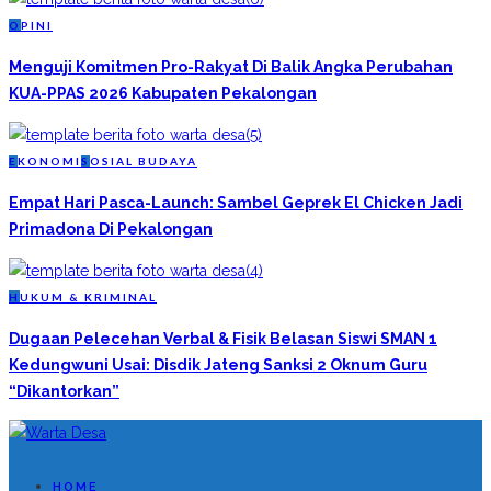
O
PINI
Menguji Komitmen Pro-Rakyat Di Balik Angka Perubahan
KUA-PPAS 2026 Kabupaten Pekalongan
E
KONOMI
S
OSIAL BUDAYA
Empat Hari Pasca-Launch: Sambel Geprek El Chicken Jadi
Primadona Di Pekalongan
H
UKUM & KRIMINAL
Dugaan Pelecehan Verbal & Fisik Belasan Siswi SMAN 1
Kedungwuni Usai: Disdik Jateng Sanksi 2 Oknum Guru
“Dikantorkan”
HOME