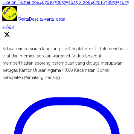
Like on Twitter 2084676163885252625
X
2084676163885252625
WartaDesa
@warta_desa
·
4 Agu
Sebuah video siaran langsung (live) di platform TikTok mendadak
viral dan memicu sorotan warganet. Video tersebut
memperlihatkan seorang perempuan yang diduga merupakan
petugas Kantor Urusan Agama (KUA) Kecamatan Comal,
Kabupaten Pemalang, sedang