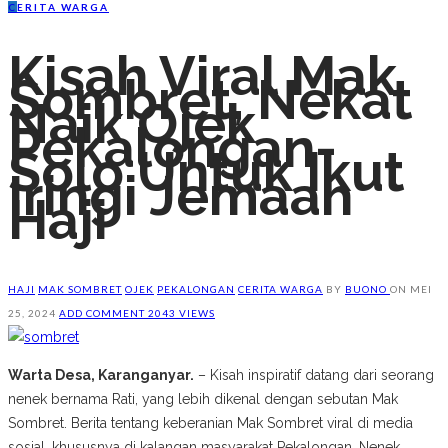
C
ERITA WARGA
Kisah Viral Mak
Sombret, Nekat
Naik Ojek
Pekalongan-
Solo Untuk Ikut
Iringi Jemaah
Haji
HAJI
MAK SOMBRET
OJEK
PEKALONGAN
CERITA WARGA
BY
BUONO
ON
MEI
25, 2024
ADD COMMENT
2043 VIEWS
Warta Desa, Karanganyar.
– Kisah inspiratif datang dari seorang
nenek bernama Rati, yang lebih dikenal dengan sebutan Mak
Sombret. Berita tentang keberanian Mak Sombret viral di media
sosial, khususnya di kalangan masyarakat Pekalongan. Nenek