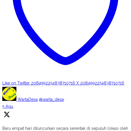
Like on Twitter 2084992254838710716
X
2084992254838710716
WartaDesa
@warta_desa
·
5 Agu
Baru empat hari diluncurkan secara serentak di sepuluh lokasi oleh