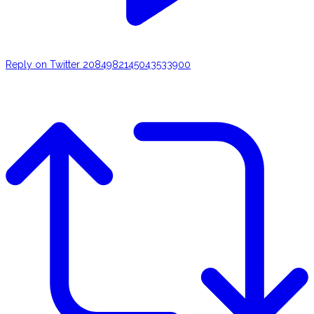
Reply on Twitter 2084982145043533900