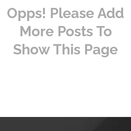
Opps! Please Add
More Posts To
Show This Page