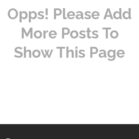
Opps! Please Add
More Posts To
Show This Page