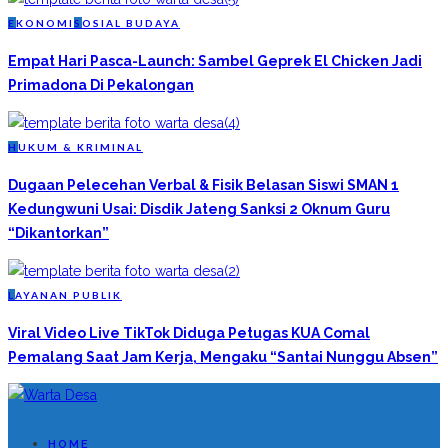
E
KONOMI
S
OSIAL BUDAYA
Empat Hari Pasca-Launch: Sambel Geprek El Chicken Jadi
Primadona Di Pekalongan
H
UKUM & KRIMINAL
Dugaan Pelecehan Verbal & Fisik Belasan Siswi SMAN 1
Kedungwuni Usai: Disdik Jateng Sanksi 2 Oknum Guru
“Dikantorkan”
L
AYANAN PUBLIK
Viral Video Live TikTok Diduga Petugas KUA Comal
Pemalang Saat Jam Kerja, Mengaku “Santai Nunggu Absen”
HOME