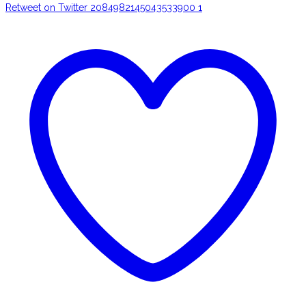
Retweet on Twitter 2084982145043533900
1