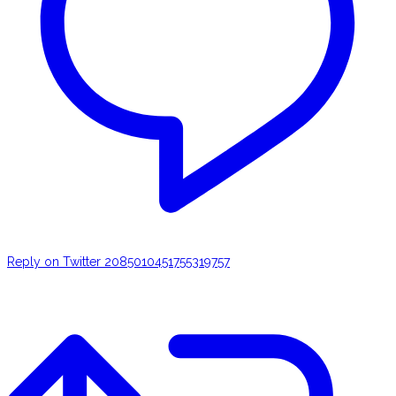
Reply on Twitter 2085010451755319757