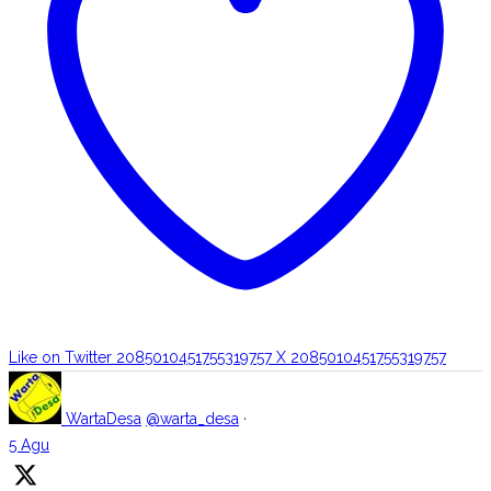
Like on Twitter 2085010451755319757
X
2085010451755319757
WartaDesa
@warta_desa
·
5 Agu