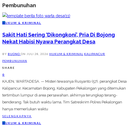
Pembunuhan
H
UKUM & KRIMINAL
Sakit Hati Sering ‘Dikongkoni’, Pria Di Bojong
Nekat Habisi Nyawa Perangkat Desa
BY
BUONO
ON
JULI 28, 2026
HUKUM & KRIMINAL
KALIPANCUR
PEMBUNUHAN
SHARE
0
KAJEN, WARTADESA. — Misteri tewasnya Rusyanto (57), perangkat Desa
Kalipancur, Kecamatan Bojong, Kabupaten Pekalongan yang ditemukan
tertimbun lumpur di area persawahan, akhirnya terungkap terang-
benderang. Tak butuh waktu lama, Tim Satreskrim Polres Pekalongan
hanya memerlukan waktu
SELENGKAPNYA
H
UKUM & KRIMINAL