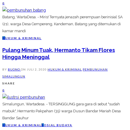
0
Batang, WartaDesa. - Miris! Ternyata jenazah perempuan berinisial SA
(21), warga Desa Cempereng, Kandeman, Batang yang ditemukan di
kamar mandi
H
UKUM & KRIMINAL
Pulang Minum Tuak, Hermanto Tikam Flores
Hingga Meninggal
BY
BUONO
ON
JULI 2, 2020
HUKUM & KRIMINAL
PEMBUNUHAN
SIMALUNGUN
SHARE
0
Simalungun, Wartadesa. - TERSINGGUNG gara gara di sebut "sudah
mabuk", Hermanto Pakpahan (35) warga Dusun Bandar Mariah Desa
Bandar Sauhur
H
UKUM & KRIMINAL
S
OSIAL BUDAYA