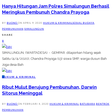
Hanya Hitungan Jam Polres Simalungun Berhasil
Meringkus Pembunuh Chandra Prayoga
BY
BUONO
ON
APRIL 9, 2020
HUKUM & KRIMINAL
SOSIAL BUDAYA
PEMBUNUHAN
SIMALUNGUN
SHARE
0
SIMALUNGUN, (WARTADESA). - GEMPAR. dilaporkan hilang sejak
Sabtu (4/4/2020), Chandra Proyoga (13) siswa SMP, warga dusun Bah
Joga desa Bah
H
UKUM & KRIMINAL
Ribut Mulut Berujung Pembunuhan, Darwin
Sitorus Meninggal
BY
BUONO
ON
FEBRUARI 4, 2020
HUKUM & KRIMINAL
BATUBARA
BENTROK
PEMBUNUHAN