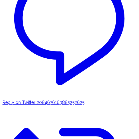
Reply on Twitter 2084676163885252625