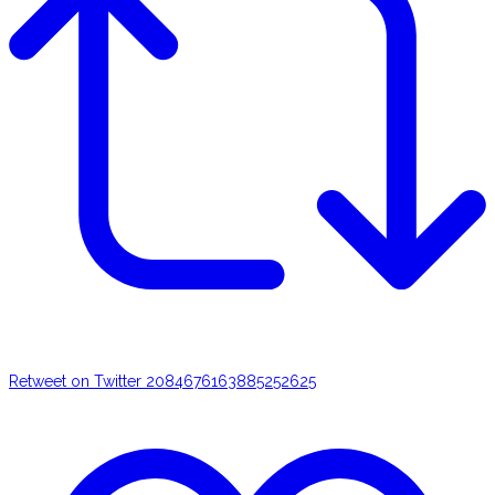
Retweet on Twitter 2084676163885252625