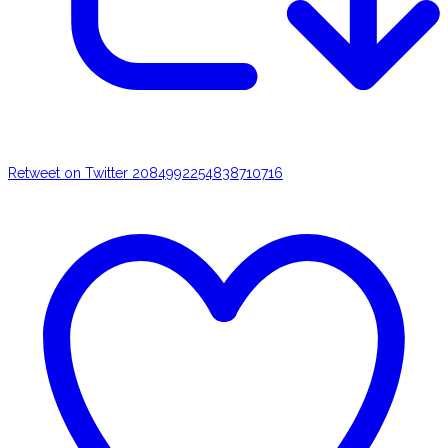
Retweet on Twitter 2084992254838710716