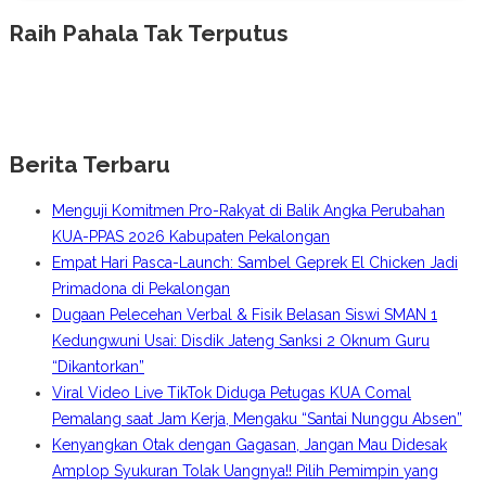
Raih Pahala Tak Terputus
Berita Terbaru
Menguji Komitmen Pro-Rakyat di Balik Angka Perubahan
KUA-PPAS 2026 Kabupaten Pekalongan
Empat Hari Pasca-Launch: Sambel Geprek El Chicken Jadi
Primadona di Pekalongan
Dugaan Pelecehan Verbal & Fisik Belasan Siswi SMAN 1
Kedungwuni Usai: Disdik Jateng Sanksi 2 Oknum Guru
“Dikantorkan”
Viral Video Live TikTok Diduga Petugas KUA Comal
Pemalang saat Jam Kerja, Mengaku “Santai Nunggu Absen”
Kenyangkan Otak dengan Gagasan, Jangan Mau Didesak
Amplop Syukuran Tolak Uangnya!! Pilih Pemimpin yang