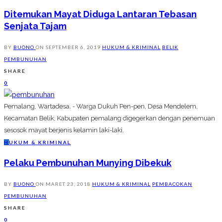
Ditemukan Mayat Diduga Lantaran Tebasan
Senjata Tajam
BY
BUONO
ON
SEPTEMBER 6, 2019
HUKUM & KRIMINAL
BELIK
PEMBUNUHAN
SHARE
0
Pemalang, Wartadesa. - Warga Dukuh Pen-pen, Desa Mendelem,
Kecamatan Belik, Kabupaten pemalang digegerkan dengan penemuan
sesosok mayat berjenis kelamin laki-laki.
H
UKUM & KRIMINAL
Pelaku Pembunuhan Munying Dibekuk
BY
BUONO
ON
MARET 23, 2018
HUKUM & KRIMINAL
PEMBACOKAN
PEMBUNUHAN
SHARE
0