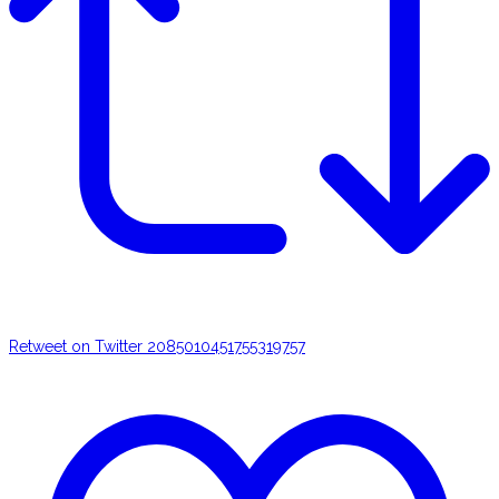
Retweet on Twitter 2085010451755319757