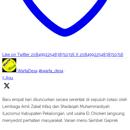
Like on Twitter 2084992254838710716
X
2084992254838710716
WartaDesa
@warta_desa
·
5 Agu
Baru empat hari diluncurkan secara serentak di sepuluh lokasi oleh
Lembaga Amil Zakat Infaq dan Shadaqah Muhammadiyah
(Lazismu) Kabupaten Pekalongan, unit usaha El Chicken langsung
menyedot perhatian masyarakat. Varian menu Sambel Geprek