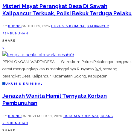
Misteri Mayat Perangkat Desa Di Sawah
Kalipancur Terkuak, Polisi Bekuk Terduga Pelaku
BY
BUONO
ON
JULI 28, 2026
HUKUM & KRIMINAL
KALIPANCUR
PEMBUNUHAN
SHARE
0
PEKALONGAN, WARTADESA. — Satreskrim Polres Pekalongan bergerak
cepat mengungkap kasus meninggalnya Rusyanto (57), seorang
perangkat Desa Kalipancur, Kecamatan Bojong, Kabupaten
H
UKUM & KRIMINAL
Jenazah Wanita Hamil Ternyata Korban
Pembunuhan
BY
BUONO
ON
NOVEMBER 11, 2020
HUKUM & KRIMINAL
BATANG
PEMBUNUHAN
SHARE