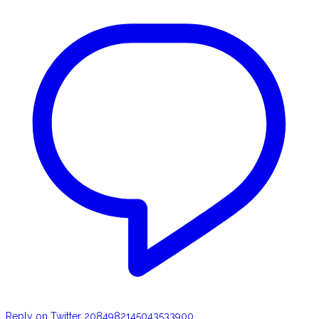
Reply on Twitter 2084982145043533900