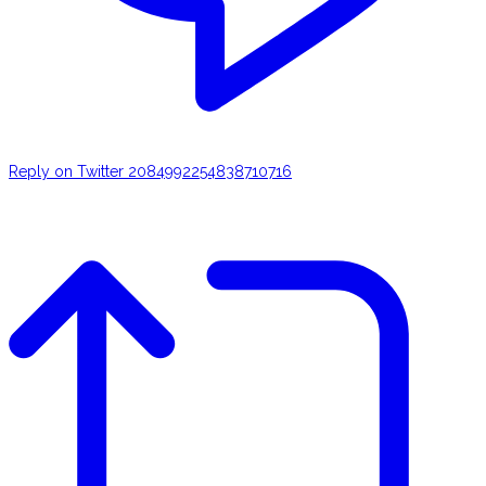
Reply on Twitter 2084992254838710716