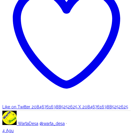
Like on Twitter 2084676163885252625
X
2084676163885252625
WartaDesa
@warta_desa
·
4 Agu