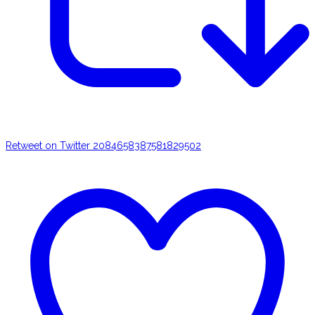
Retweet on Twitter 2084658387581829502