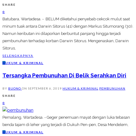
SHARE
0
Batubara, Wartadesa. - BELUM diketahui penyebab cekcok mulut saat
minum tuak antara Darwin Sitorus (41) dengan Markus Situmorang (30).
Namun keributan ini dilaporkan berbuntut panjang hingga terjadi
pembunuhan terhadap korban Darwin Sitorus. Mengenaskan, Darwin
Sitorus,
SELENGKAPNYA
H
UKUM & KRIMINAL
Tersangka Pembunuhan Di Belik Serahkan Diri
BY
BUONO
ON
SEPTEMBER 6, 2019
HUKUM & KRIMINAL
PEMBUNUHAN
SHARE
0
Pemalang, Wartadesa. - Geger penemuan mayat dengan luka tebasan
benda tajam di leher yang terjadi di Dukuh Pen-pen, Desa Mendelem,
H
UKUM & KRIMINAL