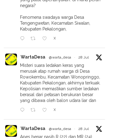
negara?
Fenomena swadaya warga Desa
Tengengwetan, Kecamatan Siwalan,
Kabupaten Pekalongan,
X
WartaDesa
@warta_desa
·
28 Jul
Misteri suara ledakan keras yang
merusak atap rumah warga di Desa
Rowokembu, Kecamatan Wonopringgo,
Kabupaten Pekalongan, akhirnya terkuak.
Kepolisian memastikan sumber ledakan
berasal dari petasan berukuran besar
yang dibawa oleh balon udara liar dan
X
WartaDesa
@warta_desa
·
28 Jul
Apes benar nasib R (22) dan MR (24).