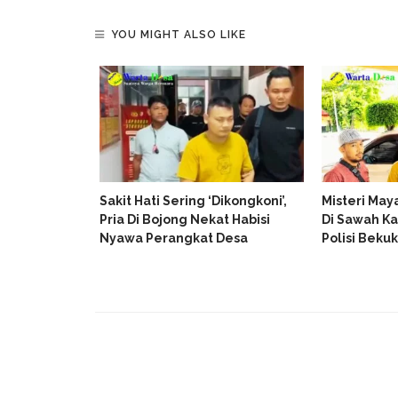
YOU MIGHT ALSO LIKE
ber Roboh
i Tikam
n
Sakit Hati Sering ‘Dikongkoni’,
Misteri May
Pria Di Bojong Nekat Habisi
Di Sawah Ka
Nyawa Perangkat Desa
Polisi Beku