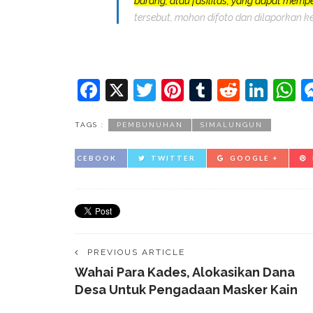
barang, atau fasilitas, yang dapat mem
tersebut, mohon difoto dan dilaporkan k
Facebook
X
Twitter
Pinterest
Tumblr
Reddit
Lin
W
TAGS :
PEMBUNUHAN
SIMALUNGUN
FACEBOOK
TWITTER
GOOGLE +
PREVIOUS ARTICLE
Wahai Para Kades, Alokasikan Dana
Desa Untuk Pengadaan Masker Kain