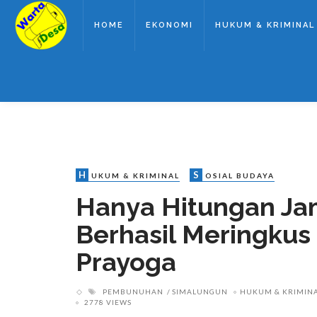
HOME
EKONOMI
HUKUM & KRIMINAL
H
S
UKUM & KRIMINAL
OSIAL BUDAYA
Hanya Hitungan Ja
Berhasil Meringku
Prayoga
PEMBUNUHAN
SIMALUNGUN
HUKUM & KRIMIN
2778 VIEWS