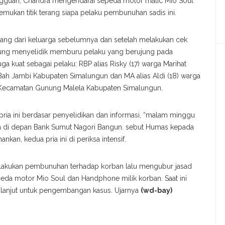
ngguan, Chandra mengendarai sepeda motor matic Mio Soul
emukan titik terang siapa pelaku pembunuhan sadis ini.
lang dari keluarga sebelumnya dan setelah melakukan cek
gsung menyelidik memburu pelaku yang berujung pada
 kuat sebagai pelaku: RBP alias Risky (17) warga Marihat
ah Jambi Kabupaten Simalungun dan MA alias Aldi (18) warga
 Kecamatan Gunung Malela Kabupaten Simalungun.
ria ini berdasar penyelidikan dan informasi, “malam minggu
anya di depan Bank Sumut Nagori Bangun. sebut Humas kepada
an, kedua pria ini di periksa intensif.
melakukan pembunuhan terhadap korban lalu mengubur jasad
eda motor Mio Soul dan Handphone milik korban. Saat ini
 lanjut untuk pengembangan kasus. Ujarnya
(wd-bay)