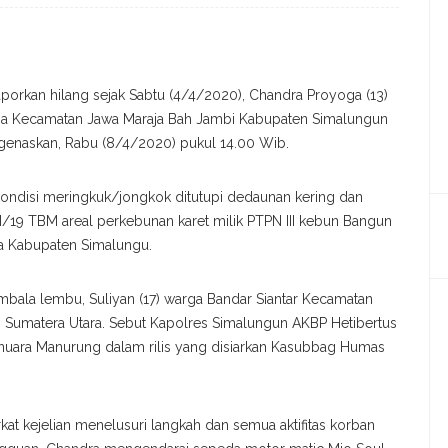
orkan hilang sejak Sabtu (4/4/2020), Chandra Proyoga (13)
ga Kecamatan Jawa Maraja Bah Jambi Kabupaten Simalungun
genaskan, Rabu (8/4/2020) pukul 14.00 Wib.
ondisi meringkuk/jongkok ditutupi dedaunan kering dan
I/19 TBM areal perkebunan karet milik PTPN III kebun Bangun
a Kabupaten Simalungu.
bala lembu, Suliyan (17) warga Bandar Siantar Kecamatan
 Sumatera Utara. Sebut Kapolres Simalungun AKBP Hetibertus
ara Manurung dalam rilis yang disiarkan Kasubbag Humas
erkat kejelian menelusuri langkah dan semua aktifitas korban