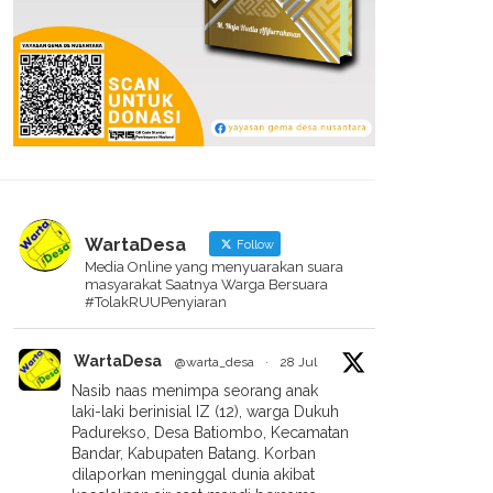
WartaDesa
Follow
Media Online yang menyuarakan suara
masyarakat Saatnya Warga Bersuara
#TolakRUUPenyiaran
WartaDesa
@warta_desa
·
28 Jul
Nasib naas menimpa seorang anak
laki-laki berinisial IZ (12), warga Dukuh
Padurekso, Desa Batiombo, Kecamatan
Bandar, Kabupaten Batang. Korban
dilaporkan meninggal dunia akibat