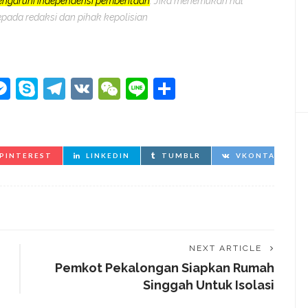
pengaruhi independensi pemberitaan
. Jika menemukan hal
epada redaksi dan pihak kepolisian
kedIn
hatsApp
Messenger
Skype
Telegram
VK
WeChat
Line
Share
PINTEREST
LINKEDIN
TUMBLR
VKONTAKTE
NEXT ARTICLE
Pemkot Pekalongan Siapkan Rumah
Singgah Untuk Isolasi