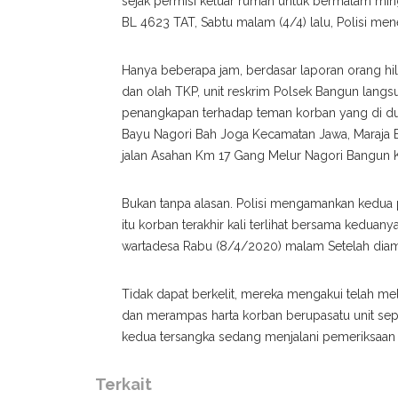
sejak permisi keluar rumah untuk bermalam mi
BL 4623 TAT, Sabtu malam (4/4) lalu, Polisi men
Hanya beberapa jam, berdasar laporan orang hi
dan olah TKP, unit reskrim Polsek Bangun lan
penangkapan terhadap teman korban yang di duga
Bayu Nagori Bah Joga Kecamatan Jawa, Maraja B
jalan Asahan Km 17 Gang Melur Nagori Bangun
Bukan tanpa alasan. Polisi mengamankan kedua p
itu korban terakhir kali terlihat bersama kedu
wartadesa Rabu (8/4/2020) malam Setelah diamank
Tidak dapat berkelit, mereka mengakui telah 
dan merampas harta korban berupasatu unit sep
kedua tersangka sedang menjalani pemeriksaan
Terkait