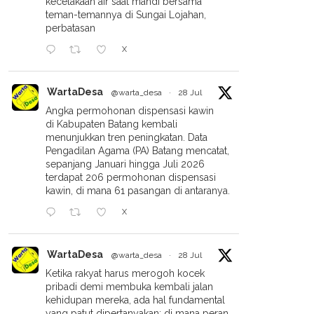
kecelakaan air saat mandi bersama
teman-temannya di Sungai Lojahan,
perbatasan
X
ama Bupati, MPC PP
Komplotan Pencuri Truk Di
WartaDesa
@warta_desa
·
28 Jul
paten Simalungun Bagi
Ringkus Polres Simalungun
Angka permohonan dispensasi kawin
il Dan Buka Puasa Bersama
di Kabupaten Batang kembali
menunjukkan tren peningkatan. Data
Pengadilan Agama (PA) Batang mencatat,
sepanjang Januari hingga Juli 2026
terdapat 206 permohonan dispensasi
kawin, di mana 61 pasangan di antaranya.
X
WartaDesa
@warta_desa
·
28 Jul
Ketika rakyat harus merogoh kocek
pribadi demi membuka kembali jalan
kehidupan mereka, ada hal fundamental
yang patut dipertanyakan: di mana peran