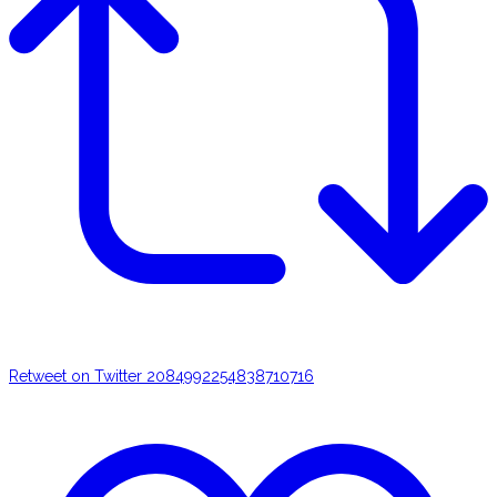
Retweet on Twitter 2084992254838710716