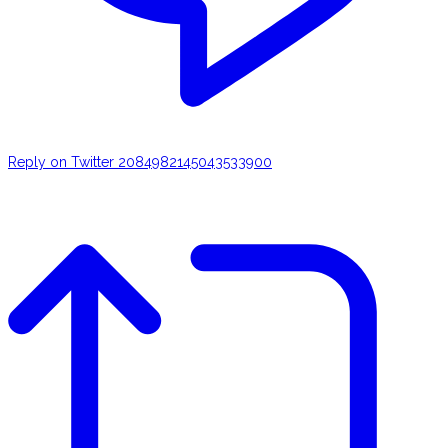
Reply on Twitter 2084982145043533900