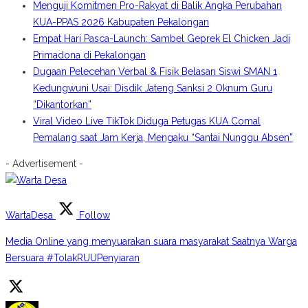
Menguji Komitmen Pro-Rakyat di Balik Angka Perubahan
KUA-PPAS 2026 Kabupaten Pekalongan
Empat Hari Pasca-Launch: Sambel Geprek El Chicken Jadi
Primadona di Pekalongan
Dugaan Pelecehan Verbal & Fisik Belasan Siswi SMAN 1
Kedungwuni Usai: Disdik Jateng Sanksi 2 Oknum Guru
“Dikantorkan”
Viral Video Live TikTok Diduga Petugas KUA Comal
Pemalang saat Jam Kerja, Mengaku “Santai Nunggu Absen”
- Advertisement -
WartaDesa
Follow
Media Online yang menyuarakan suara masyarakat Saatnya Warga
Bersuara #TolakRUUPenyiaran