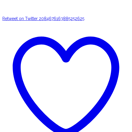
Retweet on Twitter 2084676163885252625