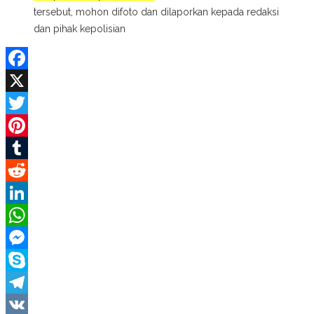
tersebut, mohon difoto dan dilaporkan kepada redaksi
dan pihak kepolisian
Facebook
X
Twitter
Pinterest
Tumblr
Reddit
LinkedIn
WhatsApp
Messenger
Skype
Telegram