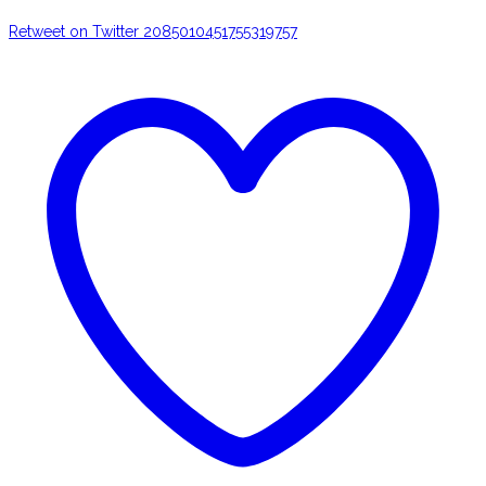
Retweet on Twitter 2085010451755319757