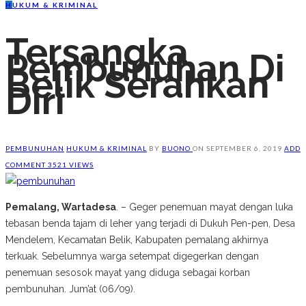
H
UKUM & KRIMINAL
Tersangka
Pembunuhan Di
Belik Serahkan
Diri
PEMBUNUHAN
HUKUM & KRIMINAL
BY
BUONO
ON
SEPTEMBER 6, 2019
ADD
COMMENT
3521 VIEWS
Pemalang, Wartadesa
. – Geger penemuan mayat dengan luka
tebasan benda tajam di leher yang terjadi di Dukuh Pen-pen, Desa
Mendelem, Kecamatan Belik, Kabupaten pemalang akhirnya
terkuak. Sebelumnya warga setempat digegerkan dengan
penemuan sesosok mayat yang diduga sebagai korban
pembunuhan. Jum’at (06/09).