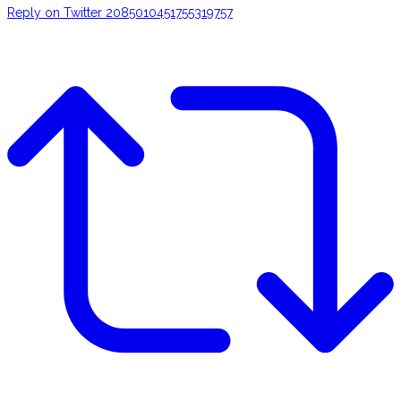
Reply on Twitter 2085010451755319757