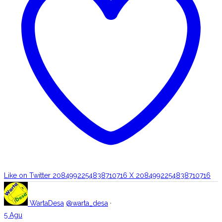
Like on Twitter 2084992254838710716
X
2084992254838710716
WartaDesa
@warta_desa
·
5 Agu