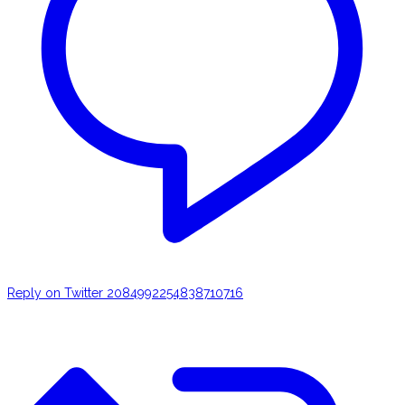
Reply on Twitter 2084992254838710716