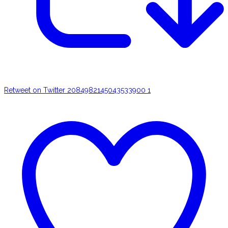
Retweet on Twitter 2084982145043533900
1