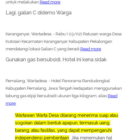
untuk melakukan
Read more
Lagi, galian C didemo Warga
Karanganyar, Wartadesa. - Rabu ( 03/02) Ratusan warga Desa
Kutosari Kecamatan Karanganyar Kabupaten Pekalongan
mendatangi lokasi Galian C yang beradi
Read more
Gunakan gas bersubsidi, Hotel ini kena sidak
Pemalang, Wartadesa. - Hotel Panorama Randudongkal
Kabupaten Pemalang, Jawa Tengah kedapatan menggunakan
tabung gas elpiji bersubsidi ukuran tiga kilogram, alias
Read
more
Wartawan Warta Desa dilarang menerima suap atau
sogokan dalam bentuk apapun, termasuk uang,
barang, atau fasilitas, yang dapat mempengaruhi
independensi pemberitaan
. Jika menemukan hal