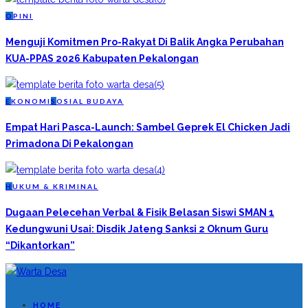
O
PINI
Menguji Komitmen Pro-Rakyat Di Balik Angka Perubahan
KUA-PPAS 2026 Kabupaten Pekalongan
E
KONOMI
S
OSIAL BUDAYA
Empat Hari Pasca-Launch: Sambel Geprek El Chicken Jadi
Primadona Di Pekalongan
H
UKUM & KRIMINAL
Dugaan Pelecehan Verbal & Fisik Belasan Siswi SMAN 1
Kedungwuni Usai: Disdik Jateng Sanksi 2 Oknum Guru
“Dikantorkan”
HOME