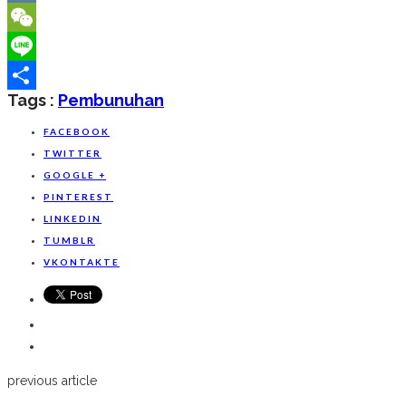
VK
WeChat
Line
Tags :
Pembunuhan
Share
FACEBOOK
TWITTER
GOOGLE +
PINTEREST
LINKEDIN
TUMBLR
VKONTAKTE
previous article