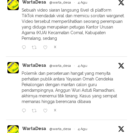
WartaDesa
@warta_desa
·
4 Agu
Sebuah video siaran langsung (live) di platform
TikTok mendadak viral dan memicu sorotan warganet.
Video tersebut memperlihatkan seorang perempuan
yang diduga merupakan petugas Kantor Urusan
Agama (KUA) Kecamatan Comal, Kabupaten
Pemalang, sedang
X
WartaDesa
@warta_desa
·
4 Agu
Polemik dan perseteruan hangat yang menyita
perhatian publik antara Yayasan Omah Cendekia
Pekalongan dengan mantan calon guru
pendampingnya, Anggun Wuri Astuti Ramadhani,
akhirnya menemui titik terang. Kasus yang sempat
memanas hingga berencana dibawa
X
WartaDesa
@warta_desa
·
4 Agu