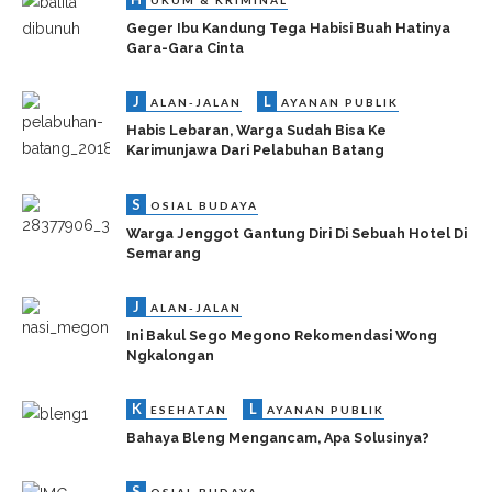
UKUM & KRIMINAL
Geger Ibu Kandung Tega Habisi Buah Hatinya
Gara-Gara Cinta
J
L
ALAN-JALAN
AYANAN PUBLIK
Habis Lebaran, Warga Sudah Bisa Ke
Karimunjawa Dari Pelabuhan Batang
S
OSIAL BUDAYA
Warga Jenggot Gantung Diri Di Sebuah Hotel Di
Semarang
J
ALAN-JALAN
Ini Bakul Sego Megono Rekomendasi Wong
Ngkalongan
K
L
ESEHATAN
AYANAN PUBLIK
Bahaya Bleng Mengancam, Apa Solusinya?
S