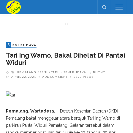
n
S
ENI BUDAYA
Tari Ing Warno, Bakal Dihelat Di Pantai
Widuri
PEMALANG
SENI
TARI
SENI BUDAYA
by
BUONO
on
APRIL 22, 2021
ADD COMMENT
2820 VIEWS
Pemalang, Wartadesa.
– Dewan Kesenian Daerah (DKD)
Pemalang bakal menggelar acara bertajuk Tari ing Warno di
parkiran Pantai Widuri Pemalang. Gelaran tersebut dalam
rangka memperingati hari tari dunia ke-39, tanggal 29 April