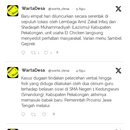
WartaDesa
@warta_desa
·
5 Agu
Baru empat hari diluncurkan secara serentak di
sepuluh lokasi oleh Lembaga Amil Zakat Infaq dan
Shadaqah Muhammadiyah (Lazismu) Kabupaten
Pekalongan, unit usaha El Chicken langsung
menyedot perhatian masyarakat. Varian menu Sambel
Geprek
X
1
1
WartaDesa
@warta_desa
·
4 Agu
Kasus dugaan tindakan pelecehan verbal hingga
fisik yang diduga dilakukan oleh dua oknum guru
terhadap belasan siswi di SMA Negeri 1 Kedungwuni
(Smandung), Kabupaten Pekalongan, akhirnya
memasuki babak baru. Pemerintah Provinsi Jawa
Tengah melalui
X