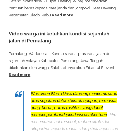
Batang, Wartadesa. - Bupati Batang, Wihaji memberikan
bantuan beras kepada para janda dan jompo di Desa Bawang
Kecamatan Blado, Rabu
Read more
Video warga ini keluhkan kondisi sejumlah
jalan di Pemalang
Pemalang, Wartadesa. - Kondisi sarana-prasarana jalan di
sejumlah wilayah Kabupaten Pemalang, Jawa Tengah
dikeluhkan oleh warga. Salah satunya akun Fibantul Elevent
Read more
Wartawan Warta Desa dilarang menerima suap
atau sogokan dalam bentuk apapun, termasuk
uang, barang, atau fasilitas, yang dapat
mempengaruhi independensi pemberitaan
. Jika
menemukan hal tersebut, mohon difoto dan
dilaporkan kepada redaksi dan pihak kepolisian