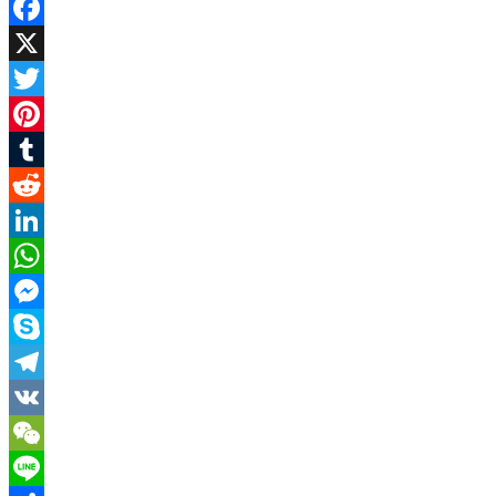
Facebook
X
Twitter
Pinterest
Tumblr
Reddit
LinkedIn
WhatsApp
Messenger
Skype
Telegram
VK
WeChat