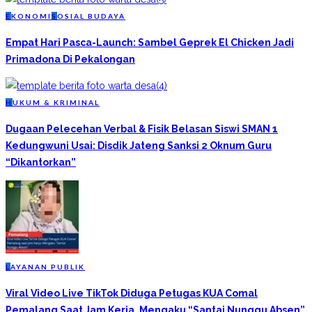
E
KONOMI
S
OSIAL BUDAYA
Empat Hari Pasca-Launch: Sambel Geprek El Chicken Jadi
Primadona Di Pekalongan
H
UKUM & KRIMINAL
Dugaan Pelecehan Verbal & Fisik Belasan Siswi SMAN 1
Kedungwuni Usai: Disdik Jateng Sanksi 2 Oknum Guru
“Dikantorkan”
L
AYANAN PUBLIK
Viral Video Live TikTok Diduga Petugas KUA Comal
Pemalang Saat Jam Kerja, Mengaku “Santai Nunggu Absen”