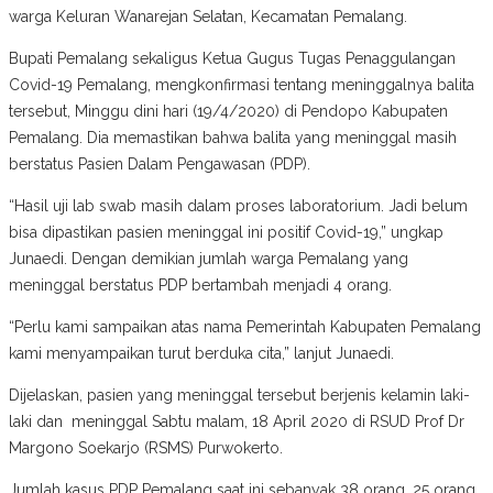
warga Keluran Wanarejan Selatan, Kecamatan Pemalang.
Bupati Pemalang sekaligus Ketua Gugus Tugas Penaggulangan
Covid-19 Pemalang, mengkonfirmasi tentang meninggalnya balita
tersebut, Minggu dini hari (19/4/2020) di Pendopo Kabupaten
Pemalang. Dia memastikan bahwa balita yang meninggal masih
berstatus Pasien Dalam Pengawasan (PDP).
“Hasil uji lab swab masih dalam proses laboratorium. Jadi belum
bisa dipastikan pasien meninggal ini positif Covid-19,” ungkap
Junaedi. Dengan demikian jumlah warga Pemalang yang
meninggal berstatus PDP bertambah menjadi 4 orang.
“Perlu kami sampaikan atas nama Pemerintah Kabupaten Pemalang
kami menyampaikan turut berduka cita,” lanjut Junaedi.
Dijelaskan, pasien yang meninggal tersebut berjenis kelamin laki-
laki dan meninggal Sabtu malam, 18 April 2020 di RSUD Prof Dr
Margono Soekarjo (RSMS) Purwokerto.
Jumlah kasus PDP Pemalang saat ini sebanyak 38 orang, 25 orang