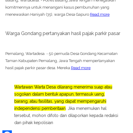
Batang, Wartadesa. - Polres Batang Jawa Tengah menegaskan
komitmennya untuk menangani kasus pembunuhan yang
menewaskan Haniyah (35), warga Desa Gapuro
Read more
Warga Gondang pertanyakan hasil pajak parkir pasar
Pemalang, Wartadesa. - 50 pemuda Desa Gondang Kecamatan
Taman Kabupaten Pemalang, Jawa Tengah mempertanyakan
hasil pajak parkir pasar desa. Mereka
Read more
Wartawan Warta Desa dilarang menerima suap atau
sogokan dalam bentuk apapun, termasuk uang,
barang, atau fasilitas, yang dapat mempengaruhi
independensi pemberitaan
. Jika menemukan hal
tersebut, mohon difoto dan dilaporkan kepada redaksi
dan pihak kepolisian