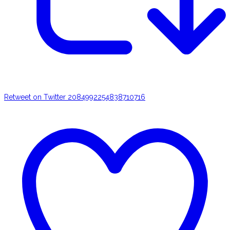
Retweet on Twitter 2084992254838710716