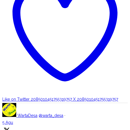
Like on Twitter 2085010451755319757
X
2085010451755319757
WartaDesa
@warta_desa
·
5 Agu