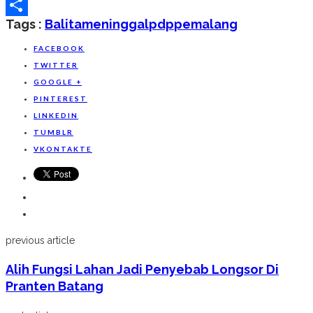
Line
Tags :
Balita
Meninggal
Pdp
Pemalang
Share
FACEBOOK
TWITTER
GOOGLE +
PINTEREST
LINKEDIN
TUMBLR
VKONTAKTE
previous article
Alih Fungsi Lahan Jadi Penyebab Longsor Di
Pranten Batang