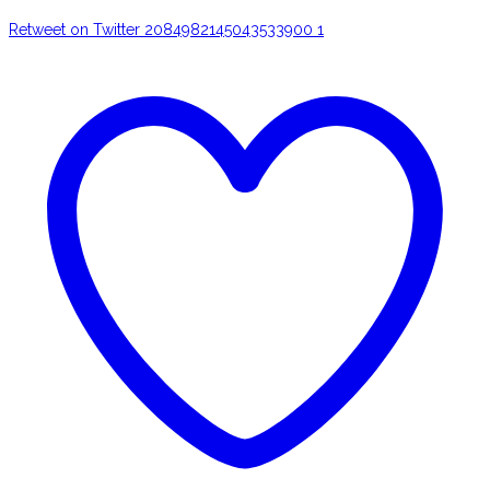
Retweet on Twitter 2084982145043533900
1