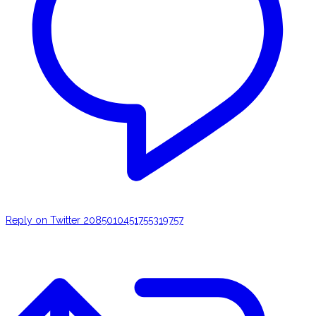
Reply on Twitter 2085010451755319757