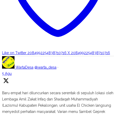
Like on Twitter 2084992254838710716
X
2084992254838710716
WartaDesa
@warta_desa
·
5 Agu
Baru empat hari diluncurkan secara serentak di sepuluh lokasi oleh
Lembaga Amil Zakat Infaq dan Shadaqah Muhammadiyah
(Lazismu) Kabupaten Pekalongan, unit usaha El Chicken langsung
menyedot perhatian masyarakat. Varian menu Sambel Geprek