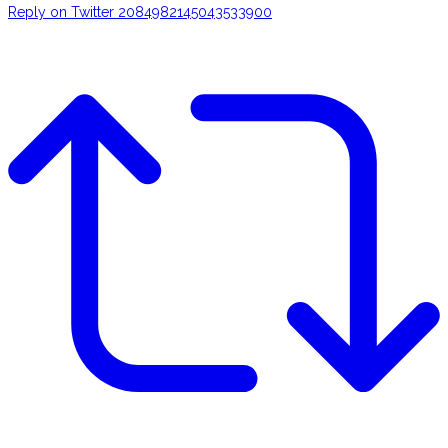
Reply on Twitter 2084982145043533900