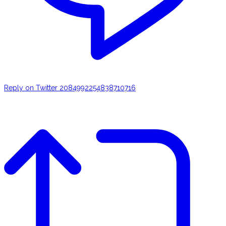
Reply on Twitter 2084992254838710716