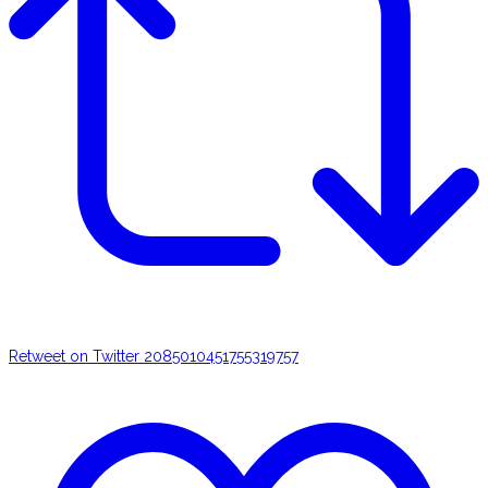
Retweet on Twitter 2085010451755319757