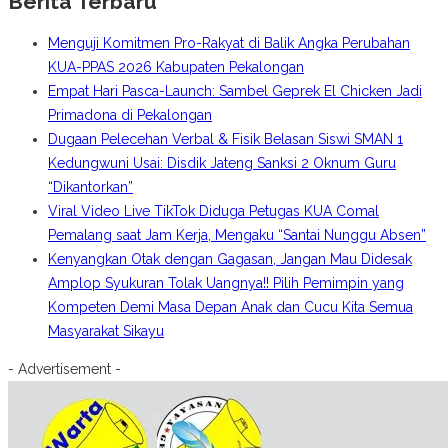
Berita Terbaru
Menguji Komitmen Pro-Rakyat di Balik Angka Perubahan
KUA-PPAS 2026 Kabupaten Pekalongan
Empat Hari Pasca-Launch: Sambel Geprek El Chicken Jadi
Primadona di Pekalongan
Dugaan Pelecehan Verbal & Fisik Belasan Siswi SMAN 1
Kedungwuni Usai: Disdik Jateng Sanksi 2 Oknum Guru
“Dikantorkan”
Viral Video Live TikTok Diduga Petugas KUA Comal
Pemalang saat Jam Kerja, Mengaku “Santai Nunggu Absen”
Kenyangkan Otak dengan Gagasan, Jangan Mau Didesak
Amplop Syukuran Tolak Uangnya!! Pilih Pemimpin yang
Kompeten Demi Masa Depan Anak dan Cucu Kita Semua
Masyarakat Sikayu
- Advertisement -