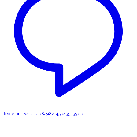
Reply on Twitter 2084982145043533900