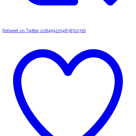
Retweet on Twitter 2084992254838710716