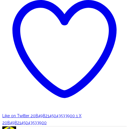
Like on Twitter 2084982145043533900
1
X
2084982145043533900