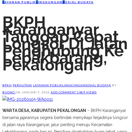
L
AYANAN PUBLIK
L
INGKUNGAN
S
OSIAL BUDAYA
BKPH
Karanganyar
Tanggap Cepat
Longsor Di Jalan
Penghubung Ke
Lebakbarang,
Pekalongan
BPKH
PERHUTANI
LAYANAN PUBLIK
LINGKUNGAN
SOSIAL BUDAYA
BY
BUONO
ON
JANUARI 5, 2026
ADD COMMENT
1489 VIEWS
WARTA DESA, KABUPATEN PEKALONGAN
– BKPH Karanganyar
bersama jajarannya segera bertindak menyikapi terjadinya longsor
di jalan raya Karanganyar, jalur penting menuju Kecamatan
Lebakbarang, pada hari ini. Peristiwa disebabkan hujan lebat, yang