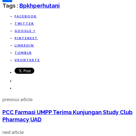
Tags :
Bpkh
Perhutani
Share
FACEBOOK
TWITTER
GOOGLE +
PINTEREST
LINKEDIN
TUMBLR
VKONTAKTE
previous article
PCC Farmasi UMPP Terima Kunjungan Study Club
Pharmacy UAD
next article