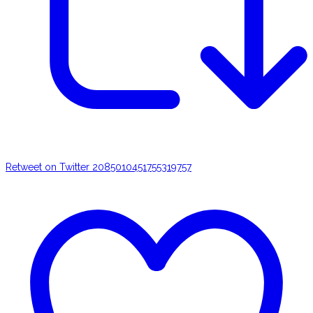
Retweet on Twitter 2085010451755319757