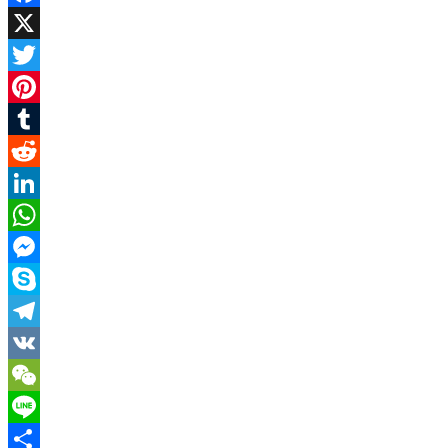
Facebook
X
Twitter
Pinterest
Tumblr
Reddit
LinkedIn
WhatsApp
Messenger
Skype
Telegram
VK
WeChat
Line