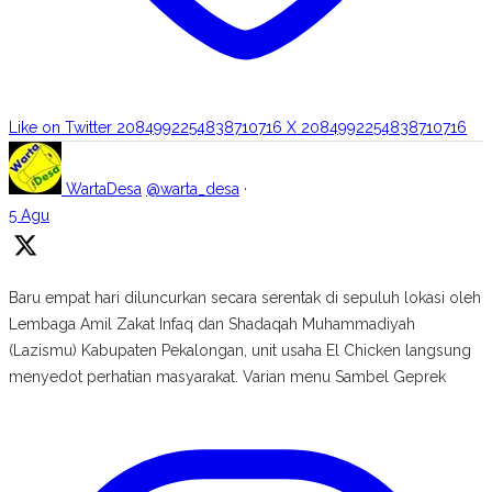
Like on Twitter 2084992254838710716
X
2084992254838710716
WartaDesa
@warta_desa
·
5 Agu
Baru empat hari diluncurkan secara serentak di sepuluh lokasi oleh
Lembaga Amil Zakat Infaq dan Shadaqah Muhammadiyah
(Lazismu) Kabupaten Pekalongan, unit usaha El Chicken langsung
menyedot perhatian masyarakat. Varian menu Sambel Geprek