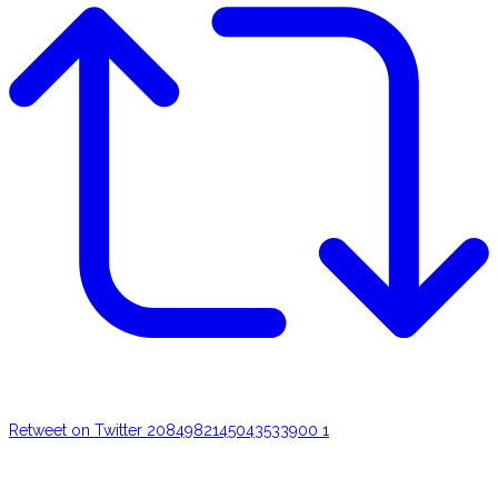
Retweet on Twitter 2084982145043533900
1