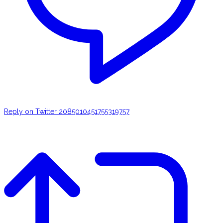
Reply on Twitter 2085010451755319757