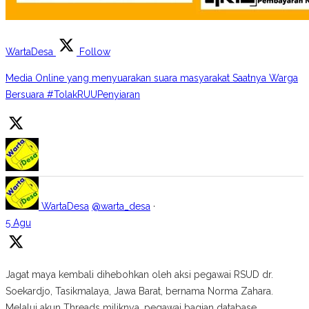
WartaDesa
Follow
Media Online yang menyuarakan suara masyarakat Saatnya Warga
Bersuara #TolakRUUPenyiaran
WartaDesa
@warta_desa
·
5 Agu
Jagat maya kembali dihebohkan oleh aksi pegawai RSUD dr.
Soekardjo, Tasikmalaya, Jawa Barat, bernama Norma Zahara.
Melalui akun Threads miliknya, pegawai bagian database