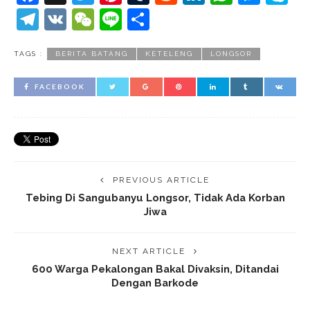
Telegram
VK
WeChat
Line
Share
TAGS :
BERITA BATANG
KETELENG
LONGSOR
FACEBOOK
PREVIOUS ARTICLE
Tebing Di Sangubanyu Longsor, Tidak Ada Korban
Jiwa
NEXT ARTICLE
600 Warga Pekalongan Bakal Divaksin, Ditandai
Dengan Barkode