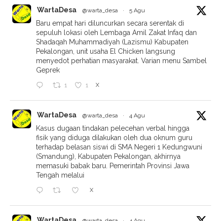
WartaDesa
@warta_desa
·
5 Agu
Baru empat hari diluncurkan secara serentak di
sepuluh lokasi oleh Lembaga Amil Zakat Infaq dan
Shadaqah Muhammadiyah (Lazismu) Kabupaten
Pekalongan, unit usaha El Chicken langsung
menyedot perhatian masyarakat. Varian menu Sambel
Geprek
X
1
1
WartaDesa
@warta_desa
·
4 Agu
Kasus dugaan tindakan pelecehan verbal hingga
fisik yang diduga dilakukan oleh dua oknum guru
terhadap belasan siswi di SMA Negeri 1 Kedungwuni
(Smandung), Kabupaten Pekalongan, akhirnya
memasuki babak baru. Pemerintah Provinsi Jawa
Tengah melalui
X
WartaDesa
@warta_desa
·
4 Agu