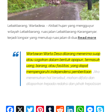
Lebakbarang, Wartadesa. - Akibat hujan yang mengguyur
wilayah Lebakbarang, ruas jalan Lebakbarang-Karanganyar,
terjadi longsor yang menutup ruas jalan di dua
Read more
Wartawan Warta Desa dilarang menerima suap
atau sogokan dalam bentuk apapun, termasuk
uang, barang, atau fasilitas, yang dapat
mempengaruhi independensi pemberitaan
. Jika
menemukan hal tersebut, mohon difoto dan
dilaporkan kepada redaksi dan pihak kepolisian
Facebook
X
Twitter
Pinterest
Tumblr
Reddit
LinkedIn
Whats
Mes
S