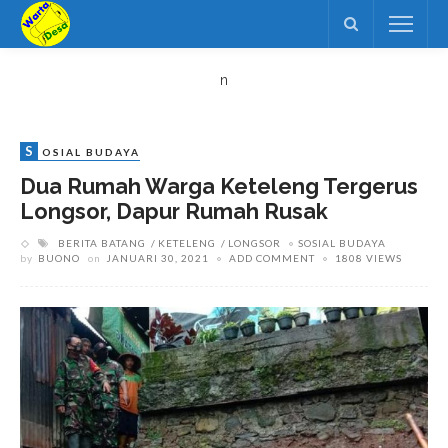
n
S
OSIAL BUDAYA
Dua Rumah Warga Keteleng Tergerus
Longsor, Dapur Rumah Rusak
BERITA BATANG
KETELENG
LONGSOR
SOSIAL BUDAYA
by
BUONO
on
JANUARI 30, 2021
ADD COMMENT
1808 VIEWS