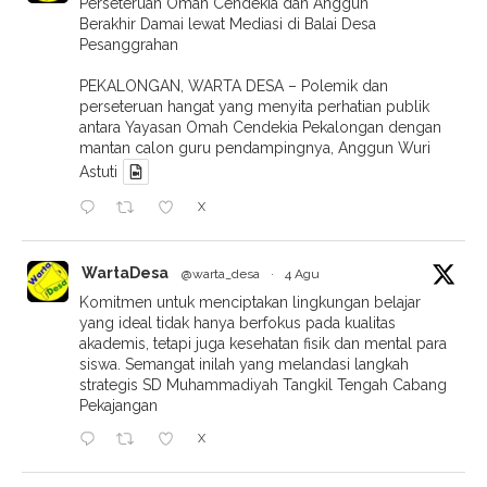
Perseteruan Omah Cendekia dan Anggun
Berakhir Damai lewat Mediasi di Balai Desa
Pesanggrahan
PEKALONGAN, WARTA DESA – Polemik dan
perseteruan hangat yang menyita perhatian publik
antara Yayasan Omah Cendekia Pekalongan dengan
mantan calon guru pendampingnya, Anggun Wuri
Astuti
X
WartaDesa
@warta_desa
·
4 Agu
Komitmen untuk menciptakan lingkungan belajar
yang ideal tidak hanya berfokus pada kualitas
akademis, tetapi juga kesehatan fisik dan mental para
siswa. Semangat inilah yang melandasi langkah
strategis SD Muhammadiyah Tangkil Tengah Cabang
Pekajangan
X