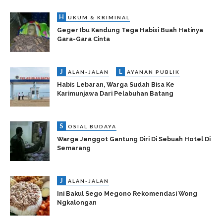
H
UKUM & KRIMINAL
Geger Ibu Kandung Tega Habisi Buah Hatinya
Gara-Gara Cinta
J
L
ALAN-JALAN
AYANAN PUBLIK
Habis Lebaran, Warga Sudah Bisa Ke
Karimunjawa Dari Pelabuhan Batang
S
OSIAL BUDAYA
Warga Jenggot Gantung Diri Di Sebuah Hotel Di
Semarang
J
ALAN-JALAN
Ini Bakul Sego Megono Rekomendasi Wong
Ngkalongan