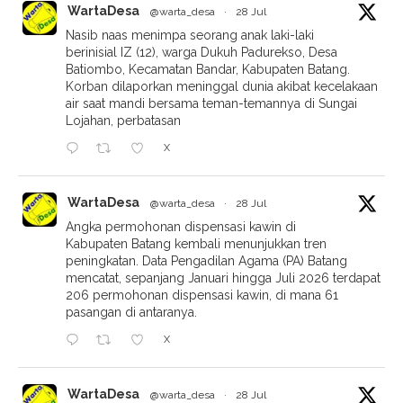
WartaDesa
@warta_desa
·
28 Jul
Nasib naas menimpa seorang anak laki-laki
berinisial IZ (12), warga Dukuh Padurekso, Desa
Batiombo, Kecamatan Bandar, Kabupaten Batang.
Korban dilaporkan meninggal dunia akibat kecelakaan
air saat mandi bersama teman-temannya di Sungai
Lojahan, perbatasan
X
WartaDesa
@warta_desa
·
28 Jul
Angka permohonan dispensasi kawin di
Kabupaten Batang kembali menunjukkan tren
peningkatan. Data Pengadilan Agama (PA) Batang
mencatat, sepanjang Januari hingga Juli 2026 terdapat
206 permohonan dispensasi kawin, di mana 61
pasangan di antaranya.
X
WartaDesa
@warta_desa
·
28 Jul