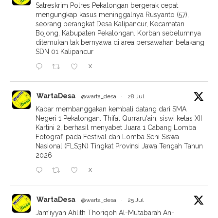
Satreskrim Polres Pekalongan bergerak cepat
mengungkap kasus meninggalnya Rusyanto (57),
seorang perangkat Desa Kalipancur, Kecamatan
Bojong, Kabupaten Pekalongan. Korban sebelumnya
ditemukan tak bernyawa di area persawahan belakang
SDN 01 Kalipancur
X
WartaDesa
@warta_desa
·
28 Jul
Kabar membanggakan kembali datang dari SMA
Negeri 1 Pekalongan. Thifal Qurraru'ain, siswi kelas XII
Kartini 2, berhasil menyabet Juara 1 Cabang Lomba
Fotografi pada Festival dan Lomba Seni Siswa
Nasional (FLS3N) Tingkat Provinsi Jawa Tengah Tahun
2026
X
WartaDesa
@warta_desa
·
25 Jul
Jam’iyyah Ahlith Thoriqoh Al-Mu’tabarah An-