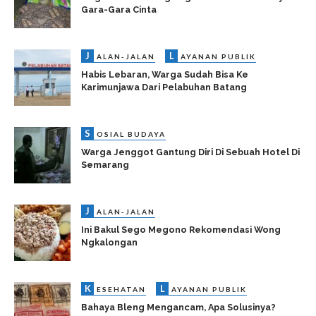
Gara-Gara Cinta
J
L
ALAN-JALAN
AYANAN PUBLIK
Habis Lebaran, Warga Sudah Bisa Ke
Karimunjawa Dari Pelabuhan Batang
S
OSIAL BUDAYA
Warga Jenggot Gantung Diri Di Sebuah Hotel Di
Semarang
J
ALAN-JALAN
Ini Bakul Sego Megono Rekomendasi Wong
Ngkalongan
K
L
ESEHATAN
AYANAN PUBLIK
Bahaya Bleng Mengancam, Apa Solusinya?