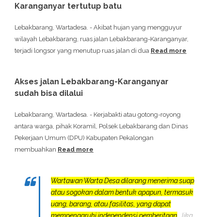
Karanganyar tertutup batu
Lebakbarang, Wartadesa. - Akibat hujan yang mengguyur
wilayah Lebakbarang, ruas jalan Lebakbarang-Karanganyar,
terjadi longsor yang menutup ruas jalan di dua
Read more
Akses jalan Lebakbarang-Karanganyar
sudah bisa dilalui
Lebakbarang, Wartadesa. - Kerjabakti atau gotong-royong
antara warga, pihak Koramil, Polsek Lebakbarang dan Dinas
Pekerjaan Umum (DPU) Kabupaten Pekalongan
membuahkan
Read more
Wartawan Warta Desa dilarang menerima suap
atau sogokan dalam bentuk apapun, termasuk
uang, barang, atau fasilitas, yang dapat
mempengaruhi independensi pemberitaan
. Jika