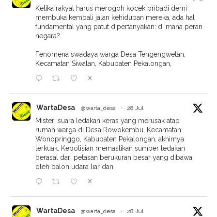
Ketika rakyat harus merogoh kocek pribadi demi
membuka kembali jalan kehidupan mereka, ada hal
fundamental yang patut dipertanyakan: di mana peran
negara?
Fenomena swadaya warga Desa Tengengwetan,
Kecamatan Siwalan, Kabupaten Pekalongan,
X
WartaDesa
@warta_desa
·
28 Jul
Misteri suara ledakan keras yang merusak atap
rumah warga di Desa Rowokembu, Kecamatan
Wonopringgo, Kabupaten Pekalongan, akhirnya
terkuak. Kepolisian memastikan sumber ledakan
berasal dari petasan berukuran besar yang dibawa
oleh balon udara liar dan
X
WartaDesa
@warta_desa
·
28 Jul