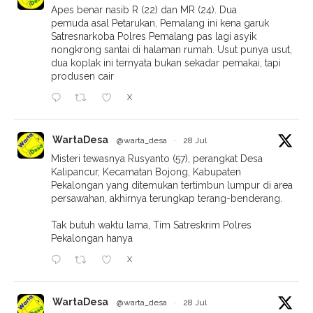
Apes benar nasib R (22) dan MR (24). Dua
pemuda asal Petarukan, Pemalang ini kena garuk
Satresnarkoba Polres Pemalang pas lagi asyik
nongkrong santai di halaman rumah. Usut punya usut,
dua koplak ini ternyata bukan sekadar pemakai, tapi
produsen cair
X
WartaDesa
@warta_desa
·
28 Jul
Misteri tewasnya Rusyanto (57), perangkat Desa
Kalipancur, Kecamatan Bojong, Kabupaten
Pekalongan yang ditemukan tertimbun lumpur di area
persawahan, akhirnya terungkap terang-benderang.
Tak butuh waktu lama, Tim Satreskrim Polres
Pekalongan hanya
X
WartaDesa
@warta_desa
·
28 Jul