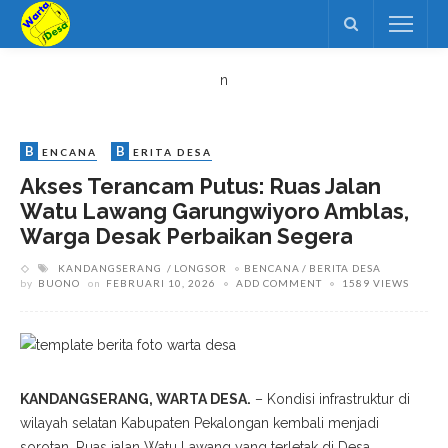
n
B
B
ENCANA
ERITA DESA
Akses Terancam Putus: Ruas Jalan
Watu Lawang Garungwiyoro Amblas,
Warga Desak Perbaikan Segera
KANDANGSERANG
LONGSOR
BENCANA
BERITA DESA
by
BUONO
on
FEBRUARI 10, 2026
ADD COMMENT
1589 VIEWS
KANDANGSERANG, WARTA DESA.
– Kondisi infrastruktur di
wilayah selatan Kabupaten Pekalongan kembali menjadi
sorotan. Ruas jalan Watu Lawang yang terletak di Desa