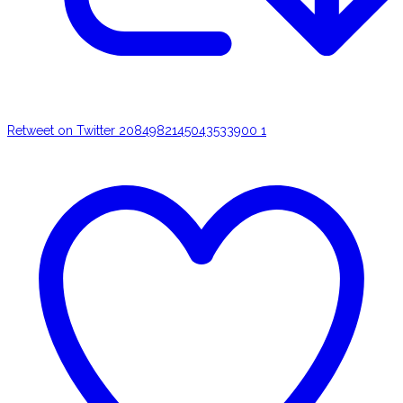
Retweet on Twitter 2084982145043533900
1