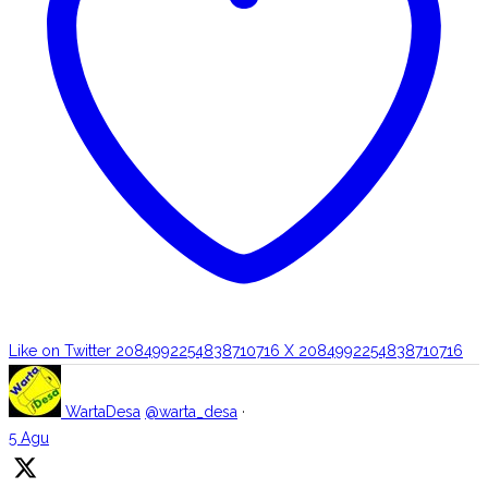
Like on Twitter 2084992254838710716
X
2084992254838710716
WartaDesa
@warta_desa
·
5 Agu