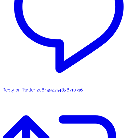
Reply on Twitter 2084992254838710716