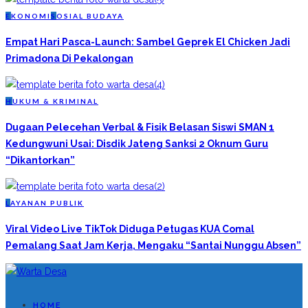
E
KONOMI
S
OSIAL BUDAYA
Empat Hari Pasca-Launch: Sambel Geprek El Chicken Jadi
Primadona Di Pekalongan
H
UKUM & KRIMINAL
Dugaan Pelecehan Verbal & Fisik Belasan Siswi SMAN 1
Kedungwuni Usai: Disdik Jateng Sanksi 2 Oknum Guru
“Dikantorkan”
L
AYANAN PUBLIK
Viral Video Live TikTok Diduga Petugas KUA Comal
Pemalang Saat Jam Kerja, Mengaku “Santai Nunggu Absen”
HOME