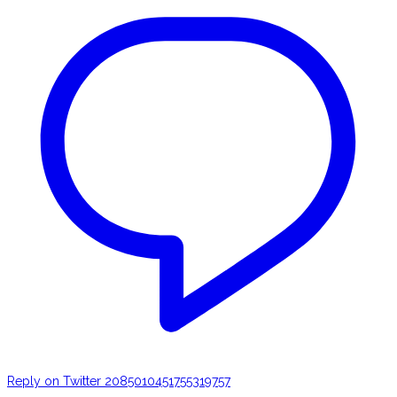
Reply on Twitter 2085010451755319757