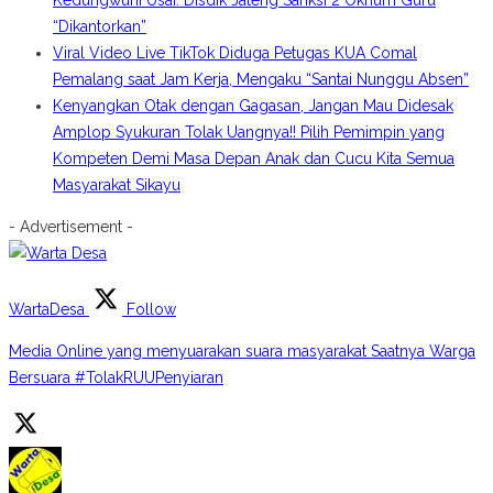
Kedungwuni Usai: Disdik Jateng Sanksi 2 Oknum Guru
“Dikantorkan”
Viral Video Live TikTok Diduga Petugas KUA Comal
Pemalang saat Jam Kerja, Mengaku “Santai Nunggu Absen”
Kenyangkan Otak dengan Gagasan, Jangan Mau Didesak
Amplop Syukuran Tolak Uangnya!! Pilih Pemimpin yang
Kompeten Demi Masa Depan Anak dan Cucu Kita Semua
Masyarakat Sikayu
- Advertisement -
WartaDesa
Follow
Media Online yang menyuarakan suara masyarakat Saatnya Warga
Bersuara #TolakRUUPenyiaran