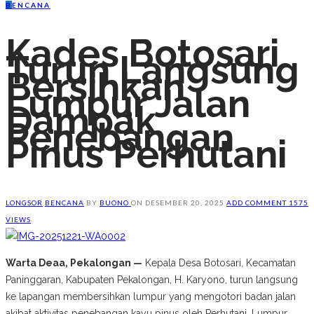
B
ENCANA
Kades Botosari
Turun Langsung
Bersihkan
Lumpur Jalan
Dampak
Penebangan
Pinus Perhutani
LONGSOR
BENCANA
BY
BUONO
ON
DESEMBER 20, 2025
ADD COMMENT
1575
VIEWS
Warta Deaa, Pekalongan —
Kepala Desa Botosari, Kecamatan
Paninggaran, Kabupaten Pekalongan, H. Karyono, turun langsung
ke lapangan membersihkan lumpur yang mengotori badan jalan
akibat aktivitas penebangan kayu pinus oleh Perhutani. Lumpur