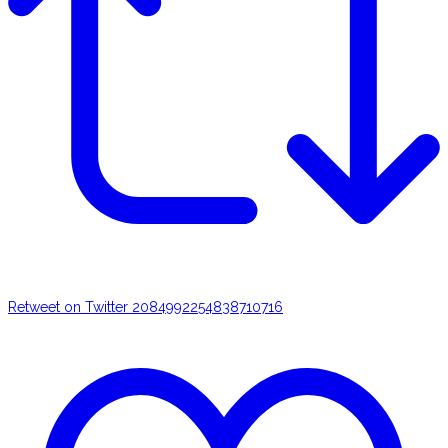
Retweet on Twitter 2084992254838710716