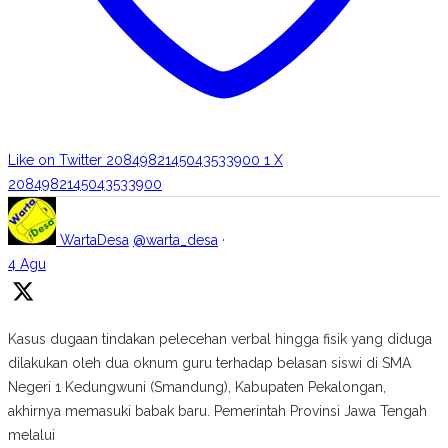
Like on Twitter 2084982145043533900
1
X
2084982145043533900
WartaDesa
@warta_desa
·
4 Agu
Kasus dugaan tindakan pelecehan verbal hingga fisik yang diduga
dilakukan oleh dua oknum guru terhadap belasan siswi di SMA
Negeri 1 Kedungwuni (Smandung), Kabupaten Pekalongan,
akhirnya memasuki babak baru. Pemerintah Provinsi Jawa Tengah
melalui