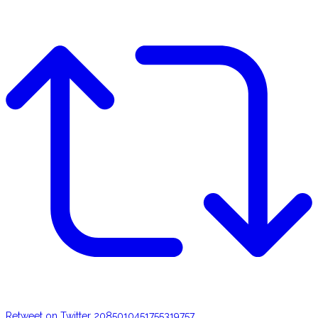
Retweet on Twitter 2085010451755319757