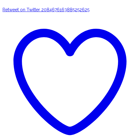
Retweet on Twitter 2084676163885252625