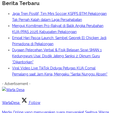
Berita Terbaru
Jaga Tren Positif, Tim Mini Soccer KSPPS BTM Pekalongan
Tak Pernah Kalah dalam Laga Persahabatan
Menguji Komitmen Pro-Rakyat di Balik Angka Perubahan
KUA-PPAS 2026 Kabupaten Pekalongan
Empat Hari Pasca-Launch: Sambel Geprek El Chicken Jadi
Primadona di Pekalongan
Dugaan Pelecehan Verbal & Fisik Belasan Siswi SMAN 1
Kedungwuni Usai: Disdik Jateng Sanksi 2 Oknum Guru
“Dikantorkan”
Viral Video Live TikTok Diduga Petugas KUA Comal
Pemalang saat Jam Kerja, Mengaku “Santai Nunggu Absen”
- Advertisement -
WartaDesa
Follow
Media Online yang menyuarakan suara masyarakat Saatnya Warga