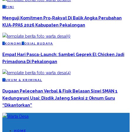
O
PINI
Menguji Komitmen Pro-Rakyat Di Balik Angka Perubahan
KUA-PPAS 2026 Kabupaten Pekalongan
E
KONOMI
S
OSIAL BUDAYA
Empat Hari Pasca-Launch: Sambel Geprek El Chicken Jadi
Primadona Di Pekalongan
H
UKUM & KRIMINAL
Dugaan Pelecehan Verbal & Fisik Belasan Siswi SMAN 1
Kedungwuni Usai: Disdik Jateng Sanksi 2 Oknum Guru
“Dikantorkan”
HOME