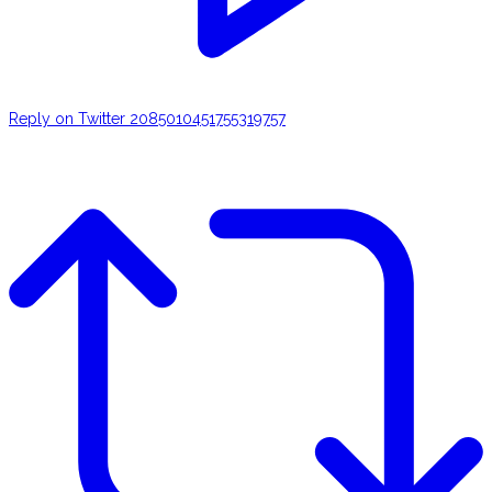
Reply on Twitter 2085010451755319757