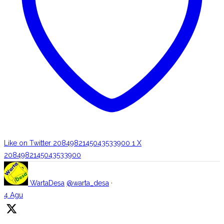
Like on Twitter 2084982145043533900
1
X
2084982145043533900
WartaDesa
@warta_desa
·
4 Agu