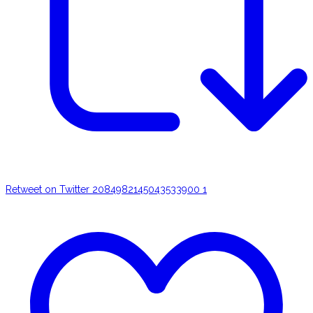
Retweet on Twitter 2084982145043533900
1