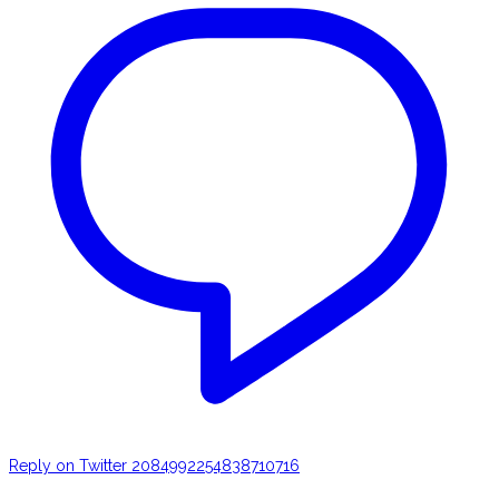
Reply on Twitter 2084992254838710716