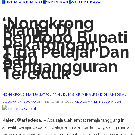
H
UKUM & KRIMINAL
P
ENDIDIKAN
S
OSIAL BUDAYA
‘Nongkrong
Manja’ Di
Pendopo Bupati
Pekalongan,
Tiga Pelajar Dan
Satu
Pengangguran
Terciduk
NONGKRONG MANJA
SATPOL PP
HUKUM & KRIMINAL
PENDIDIKAN
SOSIAL
BUDAYA
BY
BUONO
ON
FEBRUARI 5, 2018
ADD COMMENT
3239 VIEWS
Kajen, Wartadesa.
– Ada saja ulah empat remaja tanggung ini,
alih-alih belajar pada jam pelajaran malah pada ‘nongkrong manja’
(nongkrong dengan sikap dan perbuatan mesra dengan pasangan)