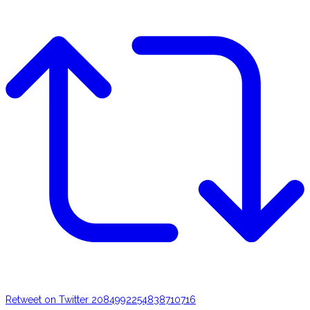
Retweet on Twitter 2084992254838710716