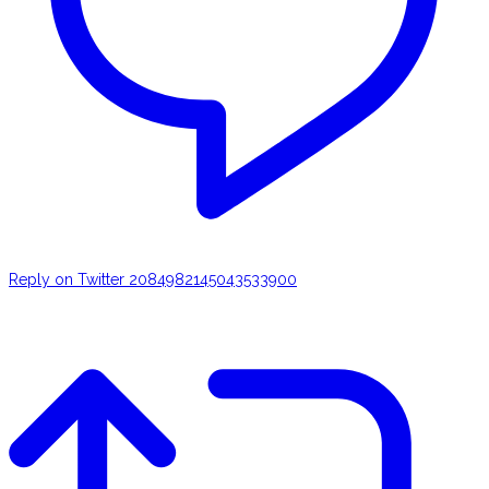
Reply on Twitter 2084982145043533900