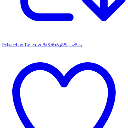
Retweet on Twitter 2084676163885252625