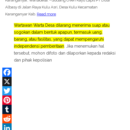
Karanganyar, Wartadesa. - Gudang Oven Kayu Lapis PT Duta
Albasy di Jalan Raya Kulu Asri, Desa Kulu Kecamatan
Karanganyar Kab.
Read more
Wartawan Warta Desa dilarang menerima suap atau
sogokan dalam bentuk apapun, termasuk uang,
barang, atau fasilitas, yang dapat mempengaruhi
independensi pemberitaan
. Jika menemukan hal
tersebut, mohon difoto dan dilaporkan kepada redaksi
dan pihak kepolisian
Facebook
X
Twitter
Pinterest
Tumblr
Reddit