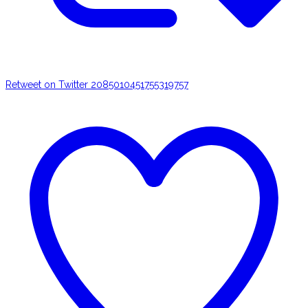
Retweet on Twitter 2085010451755319757