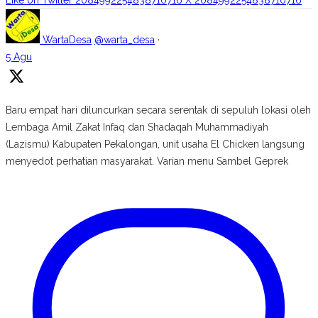
Like on Twitter 2084992254838710716
X
2084992254838710716
WartaDesa
@warta_desa
·
5 Agu
Baru empat hari diluncurkan secara serentak di sepuluh lokasi oleh
Lembaga Amil Zakat Infaq dan Shadaqah Muhammadiyah
(Lazismu) Kabupaten Pekalongan, unit usaha El Chicken langsung
menyedot perhatian masyarakat. Varian menu Sambel Geprek