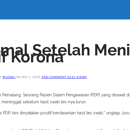
omal Setelah Men
if Korona
Y
BUONO
ON
MEI 1, 2020
ADD COMMENT
2612 VIEWS
ten Pemalang. Seorang Pasien Dalam Pengawasan (PDP) yang dirawat
t meninggal sebelum hasil swab tes-nya turun.
DP, kini dinyatakan positif berdasarkan hasil tes swab,” ungkap Jur