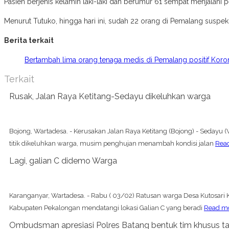
Pasien berjenis kelamin laki-laki dan berumur 61 sempat menjalani 
Menurut Tutuko, hingga hari ini, sudah 22 orang di Pemalang suspek
Berita terkait
Bertambah lima orang tenaga medis di Pemalang positif Koro
Terkait
Rusak, Jalan Raya Ketitang-Sedayu dikeluhkan warga
Bojong, Wartadesa. - Kerusakan Jalan Raya Ketitang (Bojong) - Sedayu
titik dikeluhkan warga, musim penghujan menambah kondisi jalan
Rea
Lagi, galian C didemo Warga
Karanganyar, Wartadesa. - Rabu ( 03/02) Ratusan warga Desa Kutosar
Kabupaten Pekalongan mendatangi lokasi Galian C yang beradi
Read m
Ombudsman apresiasi Polres Batang bentuk tim khusus ta