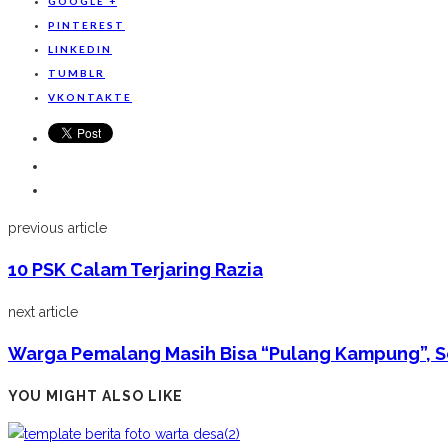
GOOGLE +
PINTEREST
LINKEDIN
TUMBLR
VKONTAKTE
previous article
10 PSK Calam Terjaring Razia
next article
Warga Pemalang Masih Bisa “Pulang Kampung”, S
YOU MIGHT ALSO LIKE