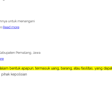
ennya untuk menangani
ro
Read more
Kabupaten Pemalang, Jawa
ore
lam bentuk apapun, termasuk uang, barang, atau fasilitas, yang da
 pihak kepolisian