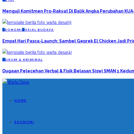
Menguji Komitmen Pro-Rakyat Di Balik Angka Perubahan KU
E
KONOMI
S
OSIAL BUDAYA
Empat Hari Pasca-Launch: Sambel Geprek El Chicken Jadi P
H
UKUM & KRIMINAL
Dugaan Pelecehan Verbal & Fisik Belasan Siswi SMAN 1 Kedun
HOME
EKONOMI