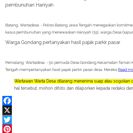
pembunuhan Haniyah
Batang, Wartadesa. - Polres Batang Jawa Tengah menegaskan komitm
kasus pembunuhan yang menewaskan Haniyah (35), warga Desa Gapu
Warga Gondang pertanyakan hasil pajak parkir pasar
Pemalang, Wartadesa. - 50 pemuda Desa Gondang Kecamatan Taman 
Tengah mempertanyakan hasil pajak parkir pasar desa. Mereka
Read m
Wartawan Warta Desa dilarang menerima suap atau sogokan da
hal tersebut, mohon difoto dan dilaporkan kepada redaksi dan
Facebook
X
Twitter