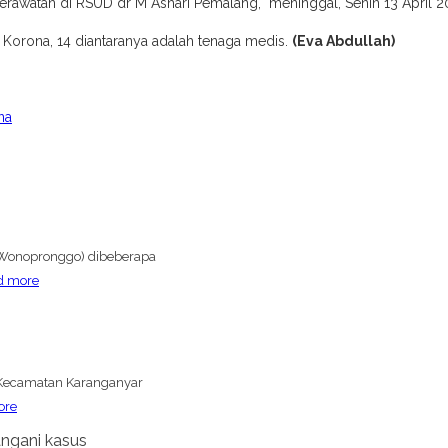
perawatan di RSUD dr M Ashari Pemalang, meninggal, Senin 13 April 20
 Korona, 14 diantaranya adalah tenaga medis.
(Eva Abdullah)
na
 (Wonopronggo) dibeberapa
d more
i Kecamatan Karanganyar
ore
ngani kasus