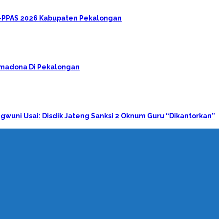
A-PPAS 2026 Kabupaten Pekalongan
rimadona Di Pekalongan
gwuni Usai: Disdik Jateng Sanksi 2 Oknum Guru “Dikantorkan”