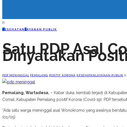
n
K
ESEHATAN
L
AYANAN PUBLIK
Satu PDP Asal C
Dinyatakan Posit
PDP MENINGGAL
PEMALANG
POSITIF KORONA
KESEHATAN
LAYANAN PUBLIK
B
Pemalang, Wartadesa.
– Kabar duka, kembali terjadi di Kabupa
Comal, Kabupaten Pemalang positif Korona (Covid-19). PDP tersebu
“Ada satu warga meninggal asal Wonokromo yang awalnya berstatus P
(01/05).