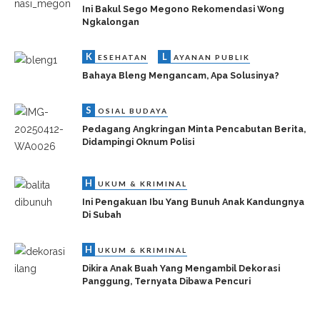
Ini Bakul Sego Megono Rekomendasi Wong
Ngkalongan
K
L
ESEHATAN
AYANAN PUBLIK
Bahaya Bleng Mengancam, Apa Solusinya?
S
OSIAL BUDAYA
Pedagang Angkringan Minta Pencabutan Berita,
Didampingi Oknum Polisi
H
UKUM & KRIMINAL
Ini Pengakuan Ibu Yang Bunuh Anak Kandungnya
Di Subah
H
UKUM & KRIMINAL
Dikira Anak Buah Yang Mengambil Dekorasi
Panggung, Ternyata Dibawa Pencuri