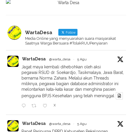
WartaDesa
Follow
Media Online yang menyuarakan suara masyarakat
Saatnya Warga Bersuara #TolakRUUPenyiaran
WartaDesa
@warta_desa
·
5 Agu
Jagat maya kembali dihebohkan oleh aksi
pegawai RSUD dr. Soekardjo, Tasikmalaya, Jawa Barat,
bernama Norma Zahara. Melalui akun Threads
miliknya, pegawai bagian database administrator ini
melontarkan kata-kata kasar dan menghina pasien
pengguna BPJS Kesehatan yang telah meninggal
X
WartaDesa
@warta_desa
·
5 Agu
Rapat Paripurna DPRD Kabupaten Pekalongan