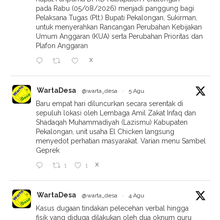
pada Rabu (05/08/2026) menjadi panggung bagi
Pelaksana Tugas (Plt.) Bupati Pekalongan, Sukirman,
untuk menyerahkan Rancangan Perubahan Kebijakan
Umum Anggaran (KUA) serta Perubahan Prioritas dan
Plafon Anggaran
X
WartaDesa
@warta_desa
·
5 Agu
Baru empat hari diluncurkan secara serentak di
sepuluh lokasi oleh Lembaga Amil Zakat Infaq dan
Shadaqah Muhammadiyah (Lazismu) Kabupaten
Pekalongan, unit usaha El Chicken langsung
menyedot perhatian masyarakat. Varian menu Sambel
Geprek
X
1
1
WartaDesa
@warta_desa
·
4 Agu
Kasus dugaan tindakan pelecehan verbal hingga
fisik yang diduga dilakukan oleh dua oknum guru