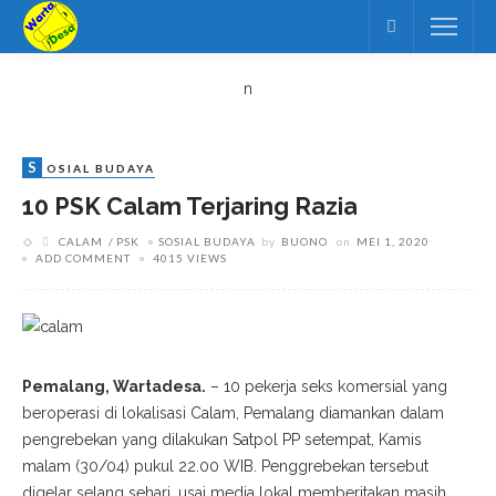
n
S
OSIAL BUDAYA
10 PSK Calam Terjaring Razia
CALAM
PSK
SOSIAL BUDAYA
by
BUONO
on
MEI 1, 2020
ADD COMMENT
4015 VIEWS
Pemalang, Wartadesa.
– 10 pekerja seks komersial yang
beroperasi di lokalisasi Calam, Pemalang diamankan dalam
pengrebekan yang dilakukan Satpol PP setempat, Kamis
malam (30/04) pukul 22.00 WIB. Penggrebekan tersebut
digelar selang sehari, usai media lokal memberitakan masih