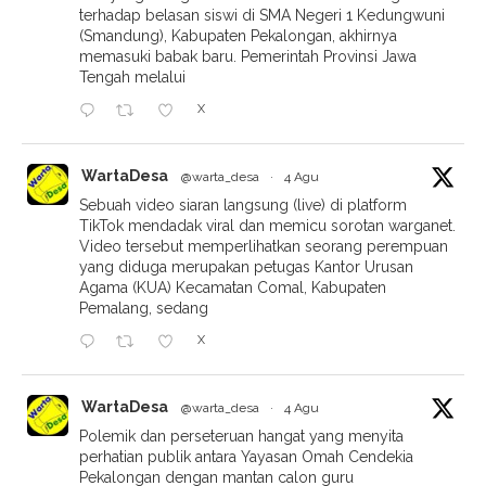
terhadap belasan siswi di SMA Negeri 1 Kedungwuni
(Smandung), Kabupaten Pekalongan, akhirnya
memasuki babak baru. Pemerintah Provinsi Jawa
Tengah melalui
X
WartaDesa
@warta_desa
·
4 Agu
Sebuah video siaran langsung (live) di platform
TikTok mendadak viral dan memicu sorotan warganet.
Video tersebut memperlihatkan seorang perempuan
yang diduga merupakan petugas Kantor Urusan
Agama (KUA) Kecamatan Comal, Kabupaten
Pemalang, sedang
X
WartaDesa
@warta_desa
·
4 Agu
Polemik dan perseteruan hangat yang menyita
perhatian publik antara Yayasan Omah Cendekia
Pekalongan dengan mantan calon guru