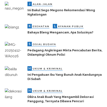
J
ALAN-JALAN
Ini Bakul Sego Megono Rekomendasi Wong
Ngkalongan
K
L
ESEHATAN
AYANAN PUBLIK
Bahaya Bleng Mengancam, Apa Solusinya?
S
OSIAL BUDAYA
Pedagang Angkringan Minta Pencabutan Berita,
Didampingi Oknum Polisi
H
UKUM & KRIMINAL
Ini Pengakuan Ibu Yang Bunuh Anak Kandungnya
Di Subah
H
UKUM & KRIMINAL
Dikira Anak Buah Yang Mengambil Dekorasi
Panggung, Ternyata Dibawa Pencuri