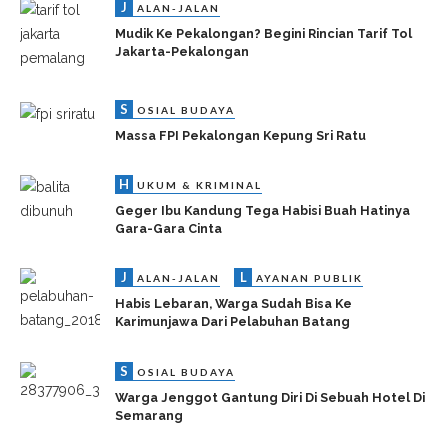
J
ALAN-JALAN
Mudik Ke Pekalongan? Begini Rincian Tarif Tol
Jakarta-Pekalongan
S
OSIAL BUDAYA
Massa FPI Pekalongan Kepung Sri Ratu
H
UKUM & KRIMINAL
Geger Ibu Kandung Tega Habisi Buah Hatinya
Gara-Gara Cinta
J
L
ALAN-JALAN
AYANAN PUBLIK
Habis Lebaran, Warga Sudah Bisa Ke
Karimunjawa Dari Pelabuhan Batang
S
OSIAL BUDAYA
Warga Jenggot Gantung Diri Di Sebuah Hotel Di
Semarang