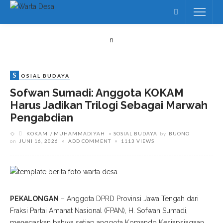
n
S
OSIAL BUDAYA
Sofwan Sumadi: Anggota KOKAM
Harus Jadikan Trilogi Sebagai Marwah
Pengabdian
KOKAM
MUHAMMADIYAH
SOSIAL BUDAYA
by
BUONO
on
JUNI 16, 2026
ADD COMMENT
1113 VIEWS
PEKALONGAN
– Anggota DPRD Provinsi Jawa Tengah dari
Fraksi Partai Amanat Nasional (FPAN), H. Sofwan Sumadi,
menegaskan bahwa setiap anggota Komando Kesiapsiagaan