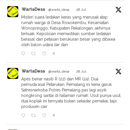
WartaDesa
@warta_desa
·
28 Jul
Misteri suara ledakan keras yang merusak atap
rumah warga di Desa Rowokembu, Kecamatan
Wonopringgo, Kabupaten Pekalongan, akhirnya
terkuak. Kepolisian memastikan sumber ledakan
berasal dari petasan berukuran besar yang dibawa
oleh balon udara liar dan
X
WartaDesa
@warta_desa
·
28 Jul
Apes benar nasib R (22) dan MR (24). Dua
pemuda asal Petarukan, Pemalang ini kena garuk
Satresnarkoba Polres Pemalang pas lagi asyik
nongkrong santai di halaman rumah. Usut punya usut,
dua koplak ini ternyata bukan sekadar pemakai, tapi
produsen cair
X