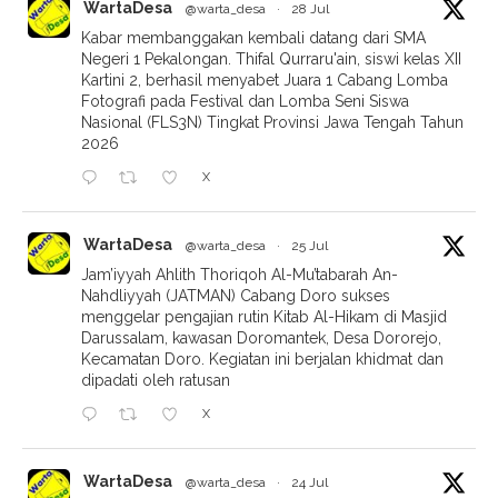
WartaDesa
@warta_desa
·
28 Jul
Kabar membanggakan kembali datang dari SMA
Negeri 1 Pekalongan. Thifal Qurraru'ain, siswi kelas XII
Kartini 2, berhasil menyabet Juara 1 Cabang Lomba
Fotografi pada Festival dan Lomba Seni Siswa
Nasional (FLS3N) Tingkat Provinsi Jawa Tengah Tahun
2026
X
WartaDesa
@warta_desa
·
25 Jul
Jam’iyyah Ahlith Thoriqoh Al-Mu’tabarah An-
Nahdliyyah (JATMAN) Cabang Doro sukses
menggelar pengajian rutin Kitab Al-Hikam di Masjid
Darussalam, kawasan Doromantek, Desa Dororejo,
Kecamatan Doro. Kegiatan ini berjalan khidmat dan
dipadati oleh ratusan
X
WartaDesa
@warta_desa
·
24 Jul