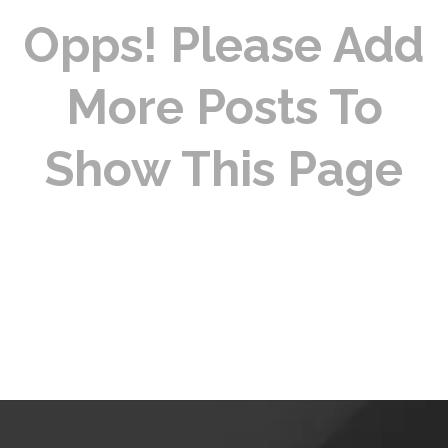
Opps! Please Add
More Posts To
Show This Page