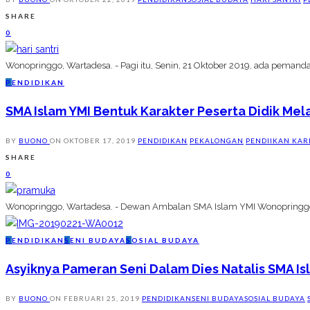
SHARE
0
Wonopringgo, Wartadesa. - Pagi itu, Senin, 21 Oktober 2019, ada pemand
P
ENDIDIKAN
SMA Islam YMI Bentuk Karakter Peserta Didik Mel
BY
BUONO
ON
OKTOBER 17, 2019
PENDIDIKAN
PEKALONGAN
PENDIIKAN KAR
SHARE
0
Wonopringgo, Wartadesa. - Dewan Ambalan SMA Islam YMI Wonopringg
P
ENDIDIKAN
S
ENI BUDAYA
S
OSIAL BUDAYA
Asyiknya Pameran Seni Dalam Dies Natalis SMA Is
BY
BUONO
ON
FEBRUARI 25, 2019
PENDIDIKAN
SENI BUDAYA
SOSIAL BUDAYA