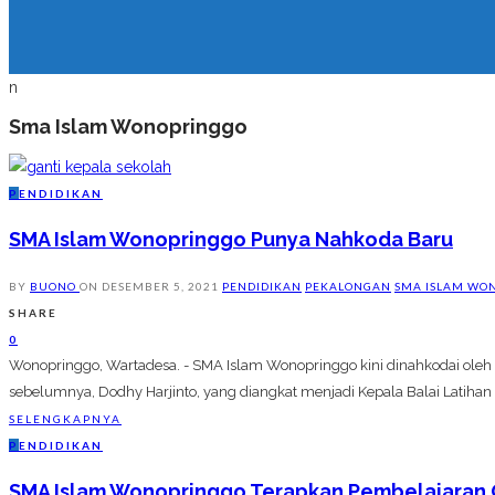
n
Sma Islam Wonopringgo
P
ENDIDIKAN
SMA Islam Wonopringgo Punya Nahkoda Baru
BY
BUONO
ON
DESEMBER 5, 2021
PENDIDIKAN
PEKALONGAN
SMA ISLAM WO
SHARE
0
Wonopringgo, Wartadesa. - SMA Islam Wonopringgo kini dinahkodai oleh
sebelumnya, Dodhy Harjinto, yang diangkat menjadi Kepala Balai Latihan
SELENGKAPNYA
P
ENDIDIKAN
SMA Islam Wonopringgo Terapkan Pembelajaran 