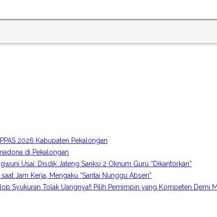
A-PPAS 2026 Kabupaten Pekalongan
imadona di Pekalongan
gwuni Usai: Disdik Jateng Sanksi 2 Oknum Guru “Dikantorkan”
 saat Jam Kerja, Mengaku “Santai Nunggu Absen”
p Syukuran Tolak Uangnya!! Pilih Pemimpin yang Kompeten Demi M