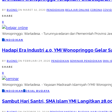
BY
BUONO
ON
MARET 16, 2020
PENDIDIKAN
BELAJAR ONLINE
CORONA
COVID
SHARE
0
Wonopringgo, Wartadesa. - Turunnya edaran dari Pemerintah Provinsi Ja
P
ENDIDIKAN
Hadapi Era Industri 4.0, YMI Wonopringgo Gelar 
BY
BUONO
ON
FEBRUARI 29, 2020
PENDIDIKAN
SEMINAR PENDIDIKAN
SMA I
SHARE
0
Wonopringgo, Wartadesa. - Yayasan Madrasah Islamiyah (YMI) Wonoprin
P
ENDIDIKAN
S
OSIAL BUDAYA
Sambut Hari Santri, SMA Islam YMI Langitkan 28.0
BY
BUONO
ON
OKTOBER 22, 2019
PENDIDIKAN
SOSIAL BUDAYA
HARI SANTRI
P