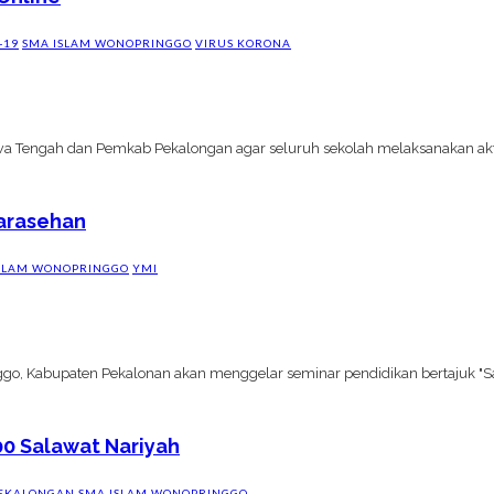
-19
SMA ISLAM WONOPRINGGO
VIRUS KORONA
wa Tengah dan Pemkab Pekalongan agar seluruh sekolah melaksanakan akti
Sarasehan
SLAM WONOPRINGGO
YMI
ggo, Kabupaten Pekalonan akan menggelar seminar pendidikan bertajuk "S
00 Salawat Nariyah
EKALONGAN
SMA ISLAM WONOPRINGGO