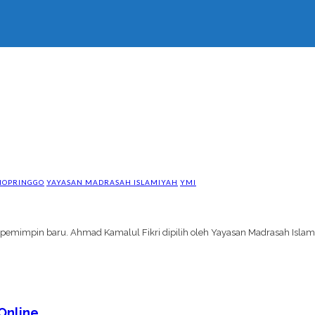
NOPRINGGO
YAYASAN MADRASAH ISLAMIYAH
YMI
 pemimpin baru. Ahmad Kamalul Fikri dipilih oleh Yayasan Madrasah Isla
Online