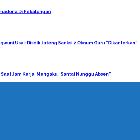
rimadona Di Pekalongan
gwuni Usai: Disdik Jateng Sanksi 2 Oknum Guru “Dikantorkan”
 Saat Jam Kerja, Mengaku “Santai Nunggu Absen”