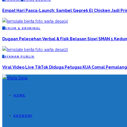
Empat Hari Pasca-Launch: Sambel Geprek El Chicken Jadi P
H
UKUM & KRIMINAL
Dugaan Pelecehan Verbal & Fisik Belasan Siswi SMAN 1 Kedun
L
AYANAN PUBLIK
Viral Video Live TikTok Diduga Petugas KUA Comal Pemalang
HOME
EKONOMI