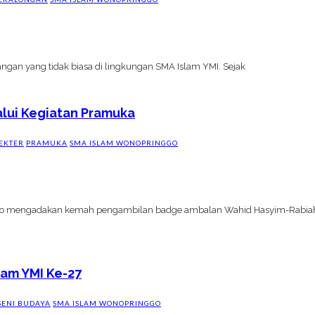
angan yang tidak biasa di lingkungan SMA Islam YMI. Sejak
alui Kegiatan Pramuka
EKTER
PRAMUKA
SMA ISLAM WONOPRINGGO
o mengadakan kemah pengambilan badge ambalan Wahid Hasyim-Rabiah A
lam YMI Ke-27
SENI BUDAYA
SMA ISLAM WONOPRINGGO