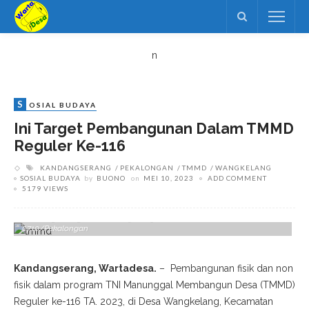
n
S
OSIAL BUDAYA
Ini Target Pembangunan Dalam TMMD
Reguler Ke-116
KANDANGSERANG
PEKALONGAN
TMMD
WANGKELANG
SOSIAL BUDAYA
by
BUONO
on
MEI 10, 2023
ADD COMMENT
5179 VIEWS
Bupati Pekalongan, Fadia, Membuka TMMD Ke-116 Di Kecamatan
Kandangserang, Rabu (10/05/2023). Foto: Dokumentasi Kodim
0710/Pekalongan
Kandangserang, Wartadesa.
– Pembangunan fisik dan non
fisik dalam program TNI Manunggal Membangun Desa (TMMD)
Reguler ke-116 TA. 2023, di Desa Wangkelang, Kecamatan