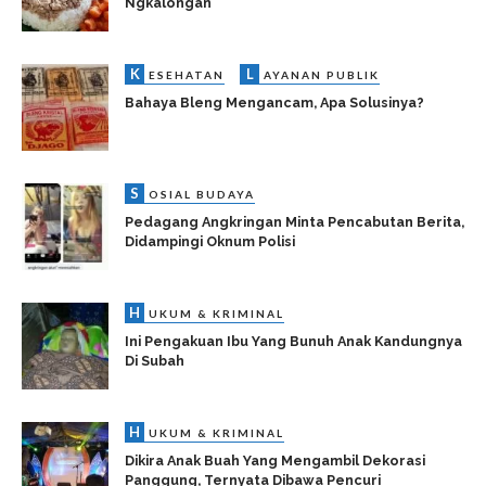
Ngkalongan
K
L
ESEHATAN
AYANAN PUBLIK
Bahaya Bleng Mengancam, Apa Solusinya?
S
OSIAL BUDAYA
Pedagang Angkringan Minta Pencabutan Berita,
Didampingi Oknum Polisi
H
UKUM & KRIMINAL
Ini Pengakuan Ibu Yang Bunuh Anak Kandungnya
Di Subah
H
UKUM & KRIMINAL
Dikira Anak Buah Yang Mengambil Dekorasi
Panggung, Ternyata Dibawa Pencuri