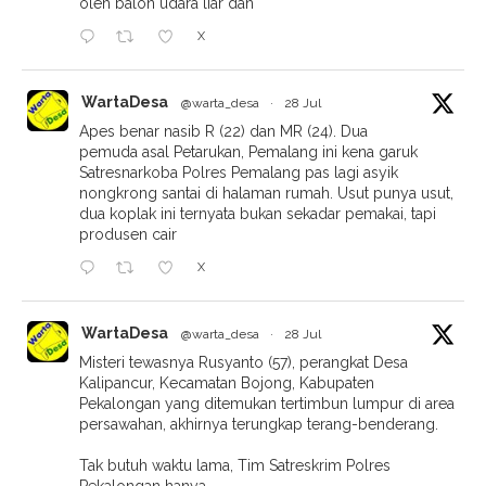
oleh balon udara liar dan
X
WartaDesa
@warta_desa
·
28 Jul
Apes benar nasib R (22) dan MR (24). Dua
pemuda asal Petarukan, Pemalang ini kena garuk
Satresnarkoba Polres Pemalang pas lagi asyik
nongkrong santai di halaman rumah. Usut punya usut,
dua koplak ini ternyata bukan sekadar pemakai, tapi
produsen cair
X
WartaDesa
@warta_desa
·
28 Jul
Misteri tewasnya Rusyanto (57), perangkat Desa
Kalipancur, Kecamatan Bojong, Kabupaten
Pekalongan yang ditemukan tertimbun lumpur di area
persawahan, akhirnya terungkap terang-benderang.
Tak butuh waktu lama, Tim Satreskrim Polres