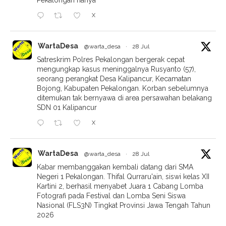
Pekalongan hanya
X
WartaDesa
@warta_desa
·
28 Jul
Satreskrim Polres Pekalongan bergerak cepat
mengungkap kasus meninggalnya Rusyanto (57),
seorang perangkat Desa Kalipancur, Kecamatan
Bojong, Kabupaten Pekalongan. Korban sebelumnya
ditemukan tak bernyawa di area persawahan belakang
SDN 01 Kalipancur
X
WartaDesa
@warta_desa
·
28 Jul
Kabar membanggakan kembali datang dari SMA
Negeri 1 Pekalongan. Thifal Qurraru'ain, siswi kelas XII
Kartini 2, berhasil menyabet Juara 1 Cabang Lomba
Fotografi pada Festival dan Lomba Seni Siswa
Nasional (FLS3N) Tingkat Provinsi Jawa Tengah Tahun
2026