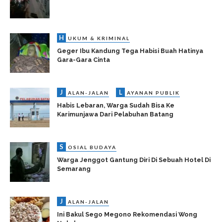
H
UKUM & KRIMINAL
Geger Ibu Kandung Tega Habisi Buah Hatinya
Gara-Gara Cinta
J
L
ALAN-JALAN
AYANAN PUBLIK
Habis Lebaran, Warga Sudah Bisa Ke
Karimunjawa Dari Pelabuhan Batang
S
OSIAL BUDAYA
Warga Jenggot Gantung Diri Di Sebuah Hotel Di
Semarang
J
ALAN-JALAN
Ini Bakul Sego Megono Rekomendasi Wong