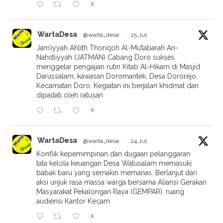
X
WartaDesa
@warta_desa
·
25 Jul
Jam’iyyah Ahlith Thoriqoh Al-Mu’tabarah An-
Nahdliyyah (JATMAN) Cabang Doro sukses
menggelar pengajian rutin Kitab Al-Hikam di Masjid
Darussalam, kawasan Doromantek, Desa Dororejo,
Kecamatan Doro. Kegiatan ini berjalan khidmat dan
dipadati oleh ratusan
X
WartaDesa
@warta_desa
·
24 Jul
Konflik kepemimpinan dan dugaan pelanggaran
tata kelola keuangan Desa Watusalam memasuki
babak baru yang semakin memanas. Berlanjut dari
aksi unjuk rasa massa warga bersama Aliansi Gerakan
Masyarakat Pekalongan Raya (GEMPAR), ruang
audiensi Kantor Kecam
X