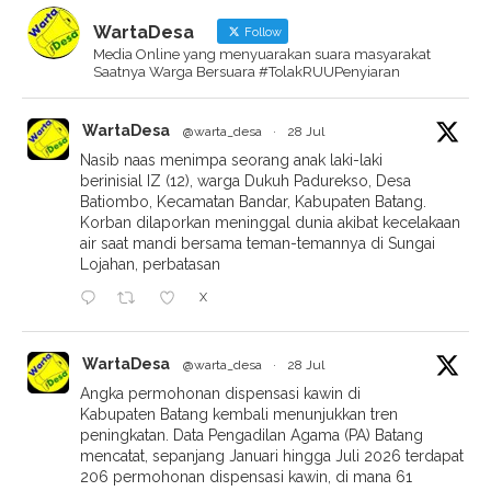
WartaDesa
Follow
Media Online yang menyuarakan suara masyarakat
Saatnya Warga Bersuara #TolakRUUPenyiaran
WartaDesa
@warta_desa
·
28 Jul
Nasib naas menimpa seorang anak laki-laki
berinisial IZ (12), warga Dukuh Padurekso, Desa
Batiombo, Kecamatan Bandar, Kabupaten Batang.
Korban dilaporkan meninggal dunia akibat kecelakaan
air saat mandi bersama teman-temannya di Sungai
Lojahan, perbatasan
X
WartaDesa
@warta_desa
·
28 Jul
Angka permohonan dispensasi kawin di
Kabupaten Batang kembali menunjukkan tren
peningkatan. Data Pengadilan Agama (PA) Batang
mencatat, sepanjang Januari hingga Juli 2026 terdapat
206 permohonan dispensasi kawin, di mana 61