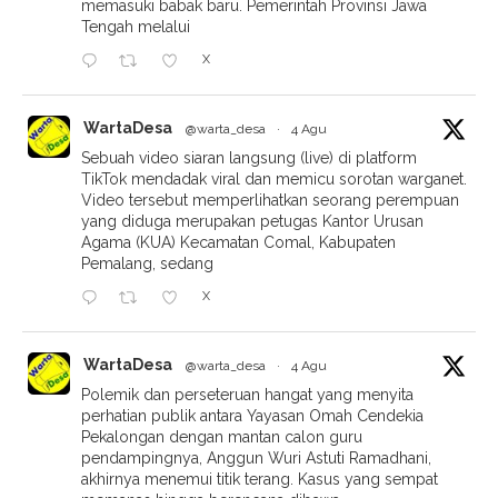
memasuki babak baru. Pemerintah Provinsi Jawa
Tengah melalui
X
WartaDesa
@warta_desa
·
4 Agu
Sebuah video siaran langsung (live) di platform
TikTok mendadak viral dan memicu sorotan warganet.
Video tersebut memperlihatkan seorang perempuan
yang diduga merupakan petugas Kantor Urusan
Agama (KUA) Kecamatan Comal, Kabupaten
Pemalang, sedang
X
WartaDesa
@warta_desa
·
4 Agu
Polemik dan perseteruan hangat yang menyita
perhatian publik antara Yayasan Omah Cendekia
Pekalongan dengan mantan calon guru
pendampingnya, Anggun Wuri Astuti Ramadhani,
akhirnya menemui titik terang. Kasus yang sempat