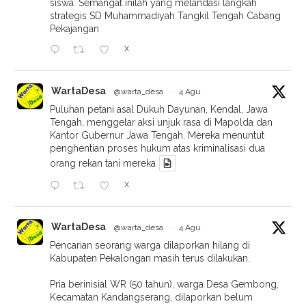
siswa. Semangat inilah yang melandasi langkah
strategis SD Muhammadiyah Tangkil Tengah Cabang
Pekajangan
X
WartaDesa
@warta_desa
·
4 Agu
Puluhan petani asal Dukuh Dayunan, Kendal, Jawa
Tengah, menggelar aksi unjuk rasa di Mapolda dan
Kantor Gubernur Jawa Tengah. Mereka menuntut
penghentian proses hukum atas kriminalisasi dua
orang rekan tani mereka
X
WartaDesa
@warta_desa
·
4 Agu
Pencarian seorang warga dilaporkan hilang di
Kabupaten Pekalongan masih terus dilakukan.
Pria berinisial WR (50 tahun), warga Desa Gembong,
Kecamatan Kandangserang, dilaporkan belum