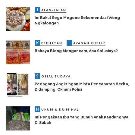
J
ALAN-JALAN
Ini Bakul Sego Megono Rekomendasi Wong
Ngkalongan
K
L
ESEHATAN
AYANAN PUBLIK
Bahaya Bleng Mengancam, Apa Solusinya?
S
OSIAL BUDAYA
Pedagang Angkringan Minta Pencabutan Berita,
Didampingi Oknum Polisi
H
UKUM & KRIMINAL
Ini Pengakuan Ibu Yang Bunuh Anak Kandungnya
Di Subah