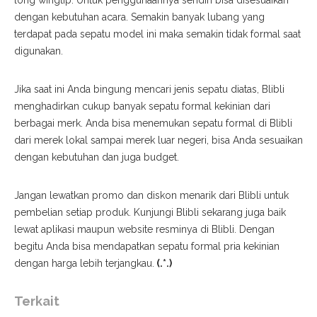
long wingtip
. Untuk penggunaannya sendiri bisa disesuaikan
dengan kebutuhan acara. Semakin banyak lubang yang
terdapat pada sepatu model ini maka semakin tidak formal saat
digunakan.
Jika saat ini Anda bingung mencari jenis sepatu diatas,
Blibli
menghadirkan
cukup banyak
sepatu formal kekinian dari
berbagai merk. Anda bisa menemukan sepatu formal di Blibli
dari merek lokal sampai merek luar negeri, bisa
Anda
sesuaikan
dengan kebutuhan dan juga
budget
.
Jangan lewatkan promo dan diskon menarik d
ari
Blibli untuk
pembelian setiap produk. Kunjungi Blibli sekarang juga baik
lewat aplikasi maupun website resminya di
B
libli. Dengan
begitu Anda bisa mendapatkan sepatu formal pria kekinian
dengan harga lebih terjangkau.
(.*.)
Terkait