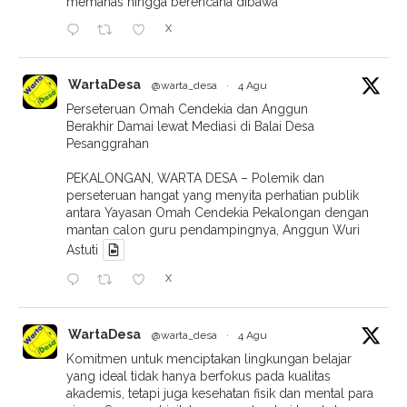
memanas hingga berencana dibawa
X
WartaDesa
@warta_desa
·
4 Agu
Perseteruan Omah Cendekia dan Anggun
Berakhir Damai lewat Mediasi di Balai Desa
Pesanggrahan
PEKALONGAN, WARTA DESA – Polemik dan
perseteruan hangat yang menyita perhatian publik
antara Yayasan Omah Cendekia Pekalongan dengan
mantan calon guru pendampingnya, Anggun Wuri
Astuti
X
WartaDesa
@warta_desa
·
4 Agu
Komitmen untuk menciptakan lingkungan belajar
yang ideal tidak hanya berfokus pada kualitas
akademis, tetapi juga kesehatan fisik dan mental para