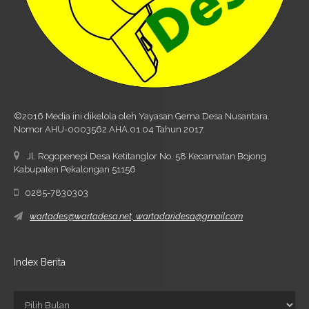
©2016 Media ini dikelola oleh Yayasan Gema Desa Nusantara.
Nomor AHU-0003562.AHA.01.04 Tahun 2017.
Jl. Rogopenepi Desa Ketitanglor No. 58 Kecamatan Bojong
Kabupaten Pekalongan 51156
0285-7830303
wartades@wartadesa.net, wartadaridesa@gmail.com
Index Berita