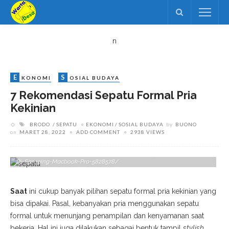
n
E
S
KONOMI
OSIAL BUDAYA
7 Rekomendasi Sepatu Formal Pria
Kekinian
BRODO
SEPATU
EKONOMI
SOSIAL BUDAYA
by
BUONO
on
MARET 28, 2022
ADD COMMENT
2938 VIEWS
Sumber : Https://www.pexels.com/id-Id/foto/sepatu-Kulit-Hitam-
Di-Samping-Macbook-Pro-5828578/
Saat
ini cukup banyak piliha
n sepatu formal pria kekinian yang
bisa dipakai. Pasal, kebanyakan p
ria menggunakan sepatu
formal untuk
menunjang
penampilan dan kenyamanan saat
bekerja.
Hal ini juga dilakukan sebagai bentuk tampil
stylish
.