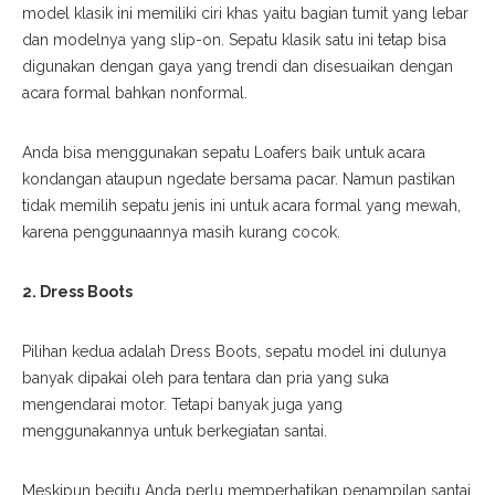
model klasik ini memiliki ciri khas yaitu bagian tumit yang lebar
dan modelnya yang
slip-on
. Sepatu klasik satu ini tetap bisa
digunakan dengan gaya yang trendi dan disesuaikan dengan
acara formal bahkan nonformal.
Anda bisa menggunakan sepatu Loafers baik untuk acara
kondangan ataupun
ngedate
bersama pacar. Namun pastikan
tidak memilih sepatu jenis ini untuk acara formal yang mewah,
karena penggunaannya masih kurang cocok.
2. Dress
Boots
Pilihan
kedua adalah
Dress Boots
, sepatu model ini
dulunya
banyak dipakai oleh para tentara dan pria yang suka
mengendarai motor. Tetapi banyak juga yang
menggunakannya untuk berkegiatan santai.
Meskipun begitu Anda
perlu
mem
perhatika
n
penampilan santai