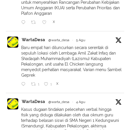
untuk menyerahkan Rancangan Perubahan Kebijakan
Umum Anggaran (KUA) serta Perubahan Prioritas dan
Plafon Anggaran
X
WartaDesa
@warta_desa
·
5 Agu
Baru empat hari diluncurkan secara serentak di
sepuluh lokasi oleh Lembaga Amil Zakat Infaq dan
Shadaqah Muhammadiyah (Lazismu) Kabupaten
Pekalongan, unit usaha El Chicken langsung
menyedot perhatian masyarakat. Varian menu Sambel
Geprek
X
1
1
WartaDesa
@warta_desa
·
4 Agu
Kasus dugaan tindakan pelecehan verbal hingga
fisik yang diduga dilakukan oleh dua oknum guru
terhadap belasan siswi di SMA Negeri 1 Kedungwuni
(Smandung), Kabupaten Pekalongan, akhirnya