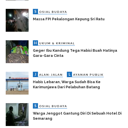
S
OSIAL BUDAYA
Massa FPI Pekalongan Kepung Sri Ratu
H
UKUM & KRIMINAL
Geger Ibu Kandung Tega Habisi Buah Hatinya
Gara-Gara Cinta
J
L
ALAN-JALAN
AYANAN PUBLIK
Habis Lebaran, Warga Sudah Bisa Ke
Karimunjawa Dari Pelabuhan Batang
S
OSIAL BUDAYA
Warga Jenggot Gantung Diri Di Sebuah Hotel Di
Semarang