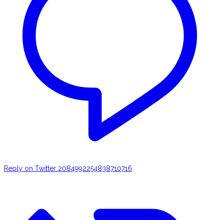
Reply on Twitter 2084992254838710716