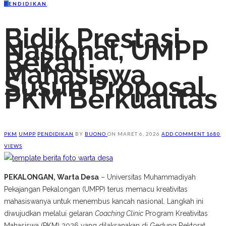
P
ENDIDIKAN
Bidik Prestasi
Nasional, UMPP
Bekali
Mahasiswa
Susun Proposal
PKM Berkualitas
PKM
UMPP
PENDIDIKAN
BY
BUONO
ON
MARET 6, 2026
ADD COMMENT
1680
VIEWS
PEKALONGAN, Warta Desa
– Universitas Muhammadiyah
Pekajangan Pekalongan (UMPP) terus memacu kreativitas
mahasiswanya untuk menembus kancah nasional. Langkah ini
diwujudkan melalui gelaran
Coaching Clinic
Program Kreativitas
Mahasiswa (PKM) 2026 yang dilaksanakan di Gedung Rektorat