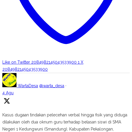
Like on Twitter 2084982145043533900
1
X
2084982145043533900
WartaDesa
@warta_desa
·
4 Agu
Kasus dugaan tindakan pelecehan verbal hingga fisik yang diduga
dilakukan oleh dua oknum guru terhadap belasan siswi di SMA
Negeri 1 Kedungwuni (Smandung), Kabupaten Pekalongan,