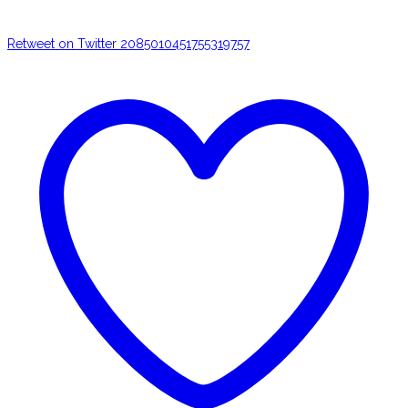
Retweet on Twitter 2085010451755319757