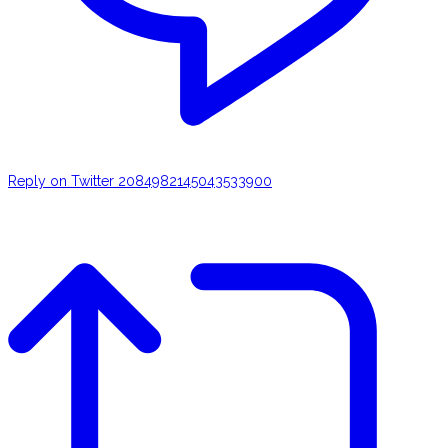
Reply on Twitter 2084982145043533900