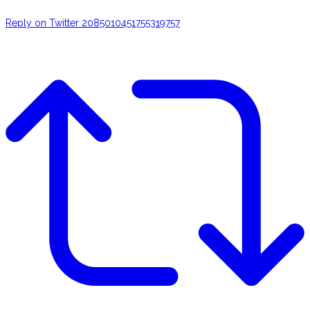
Reply on Twitter 2085010451755319757