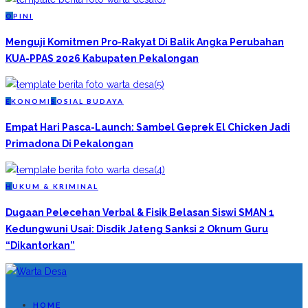
O
PINI
Menguji Komitmen Pro-Rakyat Di Balik Angka Perubahan
KUA-PPAS 2026 Kabupaten Pekalongan
E
KONOMI
S
OSIAL BUDAYA
Empat Hari Pasca-Launch: Sambel Geprek El Chicken Jadi
Primadona Di Pekalongan
H
UKUM & KRIMINAL
Dugaan Pelecehan Verbal & Fisik Belasan Siswi SMAN 1
Kedungwuni Usai: Disdik Jateng Sanksi 2 Oknum Guru
“Dikantorkan”
HOME