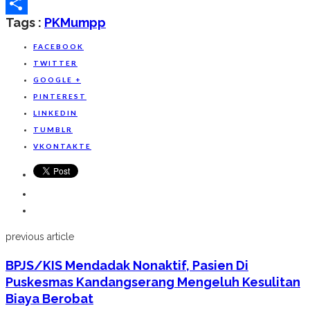
Line
Tags :
PKM
Umpp
Share
FACEBOOK
TWITTER
GOOGLE +
PINTEREST
LINKEDIN
TUMBLR
VKONTAKTE
previous article
BPJS/KIS Mendadak Nonaktif, Pasien Di
Puskesmas Kandangserang Mengeluh Kesulitan
Biaya Berobat