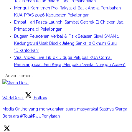
Tak Pernah Kalah dalam Laga Persahabatan
Menguji Komitmen Pro-Rakyat di Balik Angka Perubahan
KUA-PPAS 2026 Kabupaten Pekalongan
Empat Hari Pasca-Launch: Sambel Geprek El Chicken Jadi
Primadona di Pekalongan
Dugaan Pelecehan Verbal & Fisik Belasan Siswi SMAN 1
Kedungwuni Usai: Disdik Jateng Sanksi 2 Oknum Guru
“Dikantorkan”
Viral Video Live TikTok Diduga Petugas KUA Comal
Pemalang saat Jam Kerja, Mengaku “Santai Nunggu Absen”
- Advertisement -
WartaDesa
Follow
Media Online yang menyuarakan suara masyarakat Saatnya Warga
Bersuara #TolakRUUPenyiaran