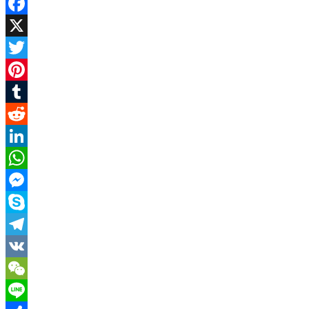
Facebook
X
Twitter
Pinterest
Tumblr
Reddit
LinkedIn
WhatsApp
Messenger
Skype
Telegram
VK
WeChat