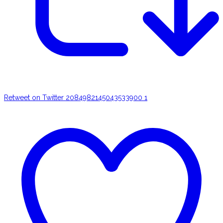
Retweet on Twitter 2084982145043533900
1