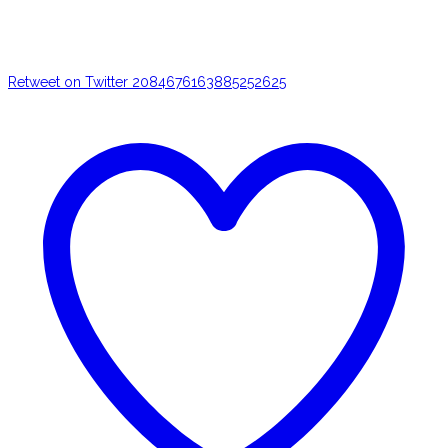
Retweet on Twitter 2084676163885252625