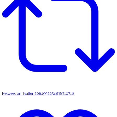
Retweet on Twitter 2084992254838710716