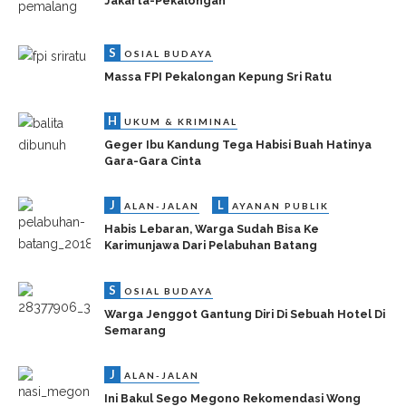
Jakarta-Pekalongan
S
OSIAL BUDAYA
Massa FPI Pekalongan Kepung Sri Ratu
H
UKUM & KRIMINAL
Geger Ibu Kandung Tega Habisi Buah Hatinya
Gara-Gara Cinta
J
L
ALAN-JALAN
AYANAN PUBLIK
Habis Lebaran, Warga Sudah Bisa Ke
Karimunjawa Dari Pelabuhan Batang
S
OSIAL BUDAYA
Warga Jenggot Gantung Diri Di Sebuah Hotel Di
Semarang
J
ALAN-JALAN
Ini Bakul Sego Megono Rekomendasi Wong