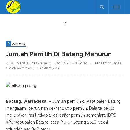
n
P
OLITIK
Jumlah Pemilih Di Batang Menurun
PILGUB JATENG 2018
POLITIK
by
BUONO
on
MARET 16, 2018
ADD COMMENT
2928 VIEWS
Batang, Wartadesa.
– Jumlah pemilih di Kabupaten Batang
mengalami penurunan sekitar 1.500 pemilih. Data tersebut
merupakan hasil rekapitulasi daftar pemilih sementara (DPS)
KPU Kabupaten Batang pada Pilgub Jateng 2018, yakni
sejumlah 594.808 orang.