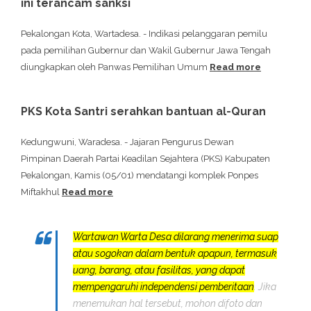
ini terancam sanksi
Pekalongan Kota, Wartadesa. - Indikasi pelanggaran pemilu
pada pemilihan Gubernur dan Wakil Gubernur Jawa Tengah
diungkapkan oleh Panwas Pemilihan Umum
Read more
PKS Kota Santri serahkan bantuan al-Quran
Kedungwuni, Waradesa. - Jajaran Pengurus Dewan
Pimpinan Daerah Partai Keadilan Sejahtera (PKS) Kabupaten
Pekalongan, Kamis (05/01) mendatangi komplek Ponpes
Miftakhul
Read more
Wartawan Warta Desa dilarang menerima suap
atau sogokan dalam bentuk apapun, termasuk
uang, barang, atau fasilitas, yang dapat
mempengaruhi independensi pemberitaan
. Jika
menemukan hal tersebut, mohon difoto dan