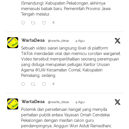
(Smandung), Kabupaten Pekalongan, akhirnya
memasuki babak baru. Pemerintah Provinsi Jawa
Tengah melalui
X
WartaDesa
@warta_desa
·
4 Agu
Sebuah video siaran langsung (live) di platform
TikTok mendadak viral dan memicu sorotan warganet.
Video tersebut memperlihatkan seorang perempuan
yang diduga merupakan petugas Kantor Urusan
Agama (KUA) Kecamatan Comal, Kabupaten
Pemalang, sedang
X
WartaDesa
@warta_desa
·
4 Agu
Polemik dan perseteruan hangat yang menyita
perhatian publik antara Yayasan Omah Cendekia
Pekalongan dengan mantan calon guru
pendampingnya, Anggun Wuri Astuti Ramadhani,