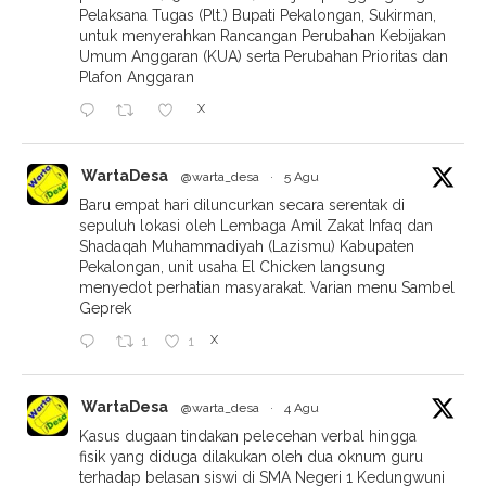
Pelaksana Tugas (Plt.) Bupati Pekalongan, Sukirman,
untuk menyerahkan Rancangan Perubahan Kebijakan
Umum Anggaran (KUA) serta Perubahan Prioritas dan
Plafon Anggaran
X
WartaDesa
@warta_desa
·
5 Agu
Baru empat hari diluncurkan secara serentak di
sepuluh lokasi oleh Lembaga Amil Zakat Infaq dan
Shadaqah Muhammadiyah (Lazismu) Kabupaten
Pekalongan, unit usaha El Chicken langsung
menyedot perhatian masyarakat. Varian menu Sambel
Geprek
X
1
1
WartaDesa
@warta_desa
·
4 Agu
Kasus dugaan tindakan pelecehan verbal hingga
fisik yang diduga dilakukan oleh dua oknum guru
terhadap belasan siswi di SMA Negeri 1 Kedungwuni