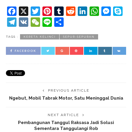
Facebook
X
Twitter
Pinterest
Tumblr
Reddit
LinkedIn
Whats
Mes
S
Telegram
VK
WeChat
Line
Share
TAGS :
KERETA KELINCI
SEPUR-SEPURAN
FACEBOOK
PREVIOUS ARTICLE
Ngebut, Mobil Tabrak Motor, Satu Meninggal Dunia
NEXT ARTICLE
Pembangunan Tanggul Raksasa Jadi Solusi
Sementara Tanggulangi Rob