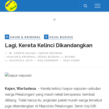
n
H
S
UKUM & KRIMINAL
OSIAL BUDAYA
Lagi, Kereta Kelinci Dikandangkan
KERETA KELINCI
SEPUR-SEPURAN
HUKUM & KRIMINAL
SOSIAL BUDAYA
by
BUONO
on
AGUSTUS 6, 2019
ADD COMMENT
3003 VIEWS
Kajen, Wartadesa
. – Kereta kelinci (sepur-sepuran–sebutan
warga Pekalongan) yang masih nekat beroperasi, kembali
ditilang. Tidak hanya itu, angkutan paket murah warga tersebut
juga dikandangkan di Mapolres Pekalongan, Senin (05/08).