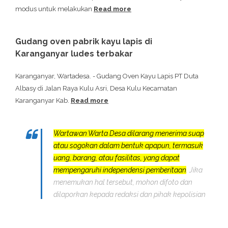
modus untuk melakukan
Read more
Gudang oven pabrik kayu lapis di
Karanganyar ludes terbakar
Karanganyar, Wartadesa. - Gudang Oven Kayu Lapis PT Duta
Albasy di Jalan Raya Kulu Asri, Desa Kulu Kecamatan
Karanganyar Kab.
Read more
Wartawan Warta Desa dilarang menerima suap
atau sogokan dalam bentuk apapun, termasuk
uang, barang, atau fasilitas, yang dapat
mempengaruhi independensi pemberitaan
. Jika
menemukan hal tersebut, mohon difoto dan
dilaporkan kepada redaksi dan pihak kepolisian