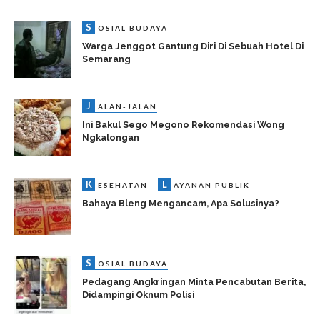
S
OSIAL BUDAYA
Warga Jenggot Gantung Diri Di Sebuah Hotel Di
Semarang
J
ALAN-JALAN
Ini Bakul Sego Megono Rekomendasi Wong
Ngkalongan
K
L
ESEHATAN
AYANAN PUBLIK
Bahaya Bleng Mengancam, Apa Solusinya?
S
OSIAL BUDAYA
Pedagang Angkringan Minta Pencabutan Berita,
Didampingi Oknum Polisi