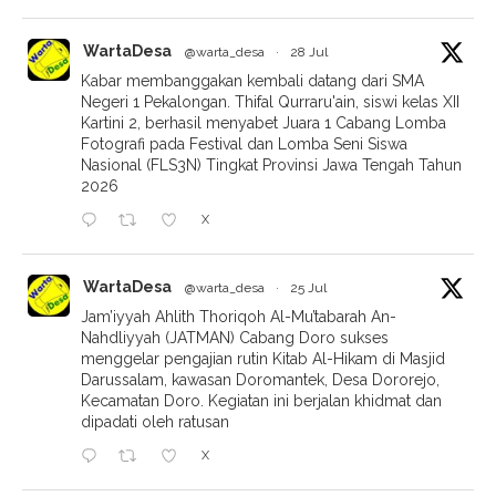
WartaDesa
@warta_desa
·
28 Jul
Kabar membanggakan kembali datang dari SMA
Negeri 1 Pekalongan. Thifal Qurraru'ain, siswi kelas XII
Kartini 2, berhasil menyabet Juara 1 Cabang Lomba
Fotografi pada Festival dan Lomba Seni Siswa
Nasional (FLS3N) Tingkat Provinsi Jawa Tengah Tahun
2026
X
WartaDesa
@warta_desa
·
25 Jul
Jam’iyyah Ahlith Thoriqoh Al-Mu’tabarah An-
Nahdliyyah (JATMAN) Cabang Doro sukses
menggelar pengajian rutin Kitab Al-Hikam di Masjid
Darussalam, kawasan Doromantek, Desa Dororejo,
Kecamatan Doro. Kegiatan ini berjalan khidmat dan
dipadati oleh ratusan
X