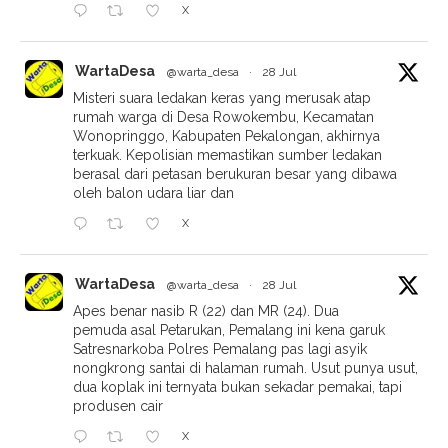
X
WartaDesa
@warta_desa
·
28 Jul
Misteri suara ledakan keras yang merusak atap
rumah warga di Desa Rowokembu, Kecamatan
Wonopringgo, Kabupaten Pekalongan, akhirnya
terkuak. Kepolisian memastikan sumber ledakan
berasal dari petasan berukuran besar yang dibawa
oleh balon udara liar dan
X
WartaDesa
@warta_desa
·
28 Jul
Apes benar nasib R (22) dan MR (24). Dua
pemuda asal Petarukan, Pemalang ini kena garuk
Satresnarkoba Polres Pemalang pas lagi asyik
nongkrong santai di halaman rumah. Usut punya usut,
dua koplak ini ternyata bukan sekadar pemakai, tapi
produsen cair
X