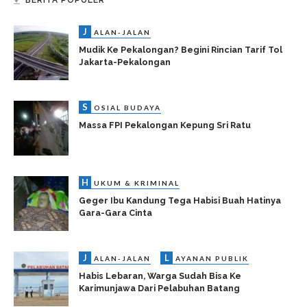
BERITA POPULER
J
ALAN-JALAN
Mudik Ke Pekalongan? Begini Rincian Tarif Tol
Jakarta-Pekalongan
S
OSIAL BUDAYA
Massa FPI Pekalongan Kepung Sri Ratu
H
UKUM & KRIMINAL
Geger Ibu Kandung Tega Habisi Buah Hatinya
Gara-Gara Cinta
J
L
ALAN-JALAN
AYANAN PUBLIK
Habis Lebaran, Warga Sudah Bisa Ke
Karimunjawa Dari Pelabuhan Batang