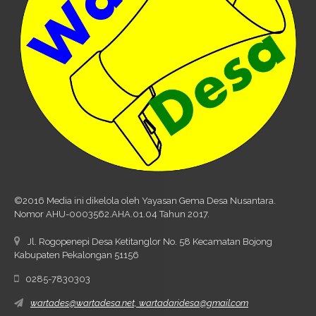
©2016 Media ini dikelola oleh Yayasan Gema Desa Nusantara.
Nomor AHU-0003562.AHA.01.04 Tahun 2017.
Jl. Rogopenepi Desa Ketitanglor No. 58 Kecamatan Bojong
Kabupaten Pekalongan 51156
0285-7830303
wartades@wartadesa.net, wartadaridesa@gmail.com