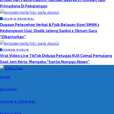
Empat Hari Pasca-Launch: Sambel Geprek El Chicken Jadi
Primadona Di Pekalongan
H
UKUM & KRIMINAL
Dugaan Pelecehan Verbal & Fisik Belasan Siswi SMAN 1
Kedungwuni Usai: Disdik Jateng Sanksi 2 Oknum Guru
“Dikantorkan”
L
AYANAN PUBLIK
Viral Video Live TikTok Diduga Petugas KUA Comal Pemalang
Saat Jam Kerja, Mengaku “Santai Nunggu Absen”
HOME
EKONOMI
HUKUM & KRIMINAL
PENDIDIKAN