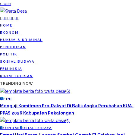
close
HOME
EKONOMI
HUKUM & KRIMINAL
PENDIDIKAN
POLITIK
SOSIAL BUDAYA
FEMINISIA
KIRIM TULISAN
TRENDING NOW
O
PINI
Menguji Komitmen Pro-Rakyat Di Balik Angka Perubahan KUA-
PPAS 2026 Kabupaten Pekalongan
E
KONOMI
S
OSIAL BUDAYA