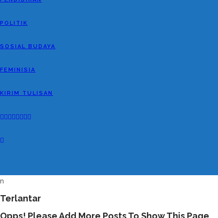
POLITIK
SOSIAL BUDAYA
FEMINISIA
KIRIM TULISAN
n
Terlantar
Opps! Please Add More Posts To Show This Page