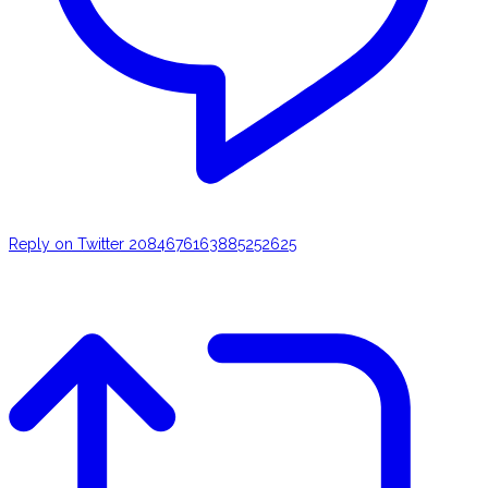
Reply on Twitter 2084676163885252625