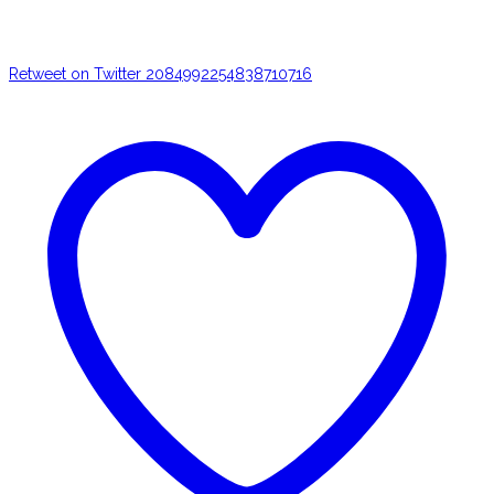
Retweet on Twitter 2084992254838710716