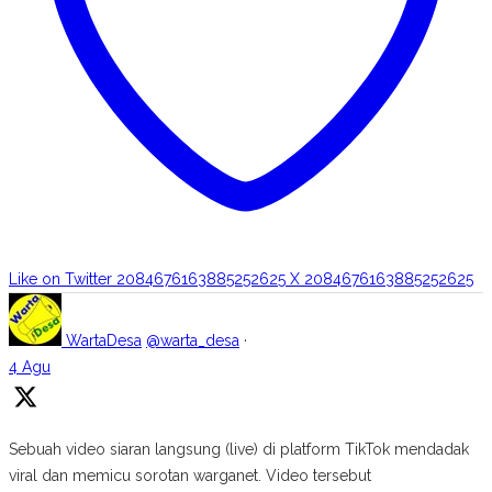
Like on Twitter 2084676163885252625
X
2084676163885252625
WartaDesa
@warta_desa
·
4 Agu
Sebuah video siaran langsung (live) di platform TikTok mendadak
viral dan memicu sorotan warganet. Video tersebut