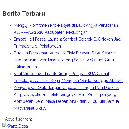
Berita Terbaru
Menguji Komitmen Pro-Rakyat di Balik Angka Perubahan
KUA-PPAS 2026 Kabupaten Pekalongan
Empat Hari Pasca-Launch: Sambel Geprek El Chicken Jadi
Primadona di Pekalongan
Dugaan Pelecehan Verbal & Fisik Belasan Siswi SMAN 1
Kedungwuni Usai: Disdik Jateng Sanksi 2 Oknum Guru
“Dikantorkan”
Viral Video Live TikTok Diduga Petugas KUA Comal
Pemalang saat Jam Kerja, Mengaku “Santai Nunggu Absen”
Kenyangkan Otak dengan Gagasan, Jangan Mau Didesak
Amplop Syukuran Tolak Uangnya!! Pilih Pemimpin yang
Kompeten Demi Masa Depan Anak dan Cucu Kita Semua
Masyarakat Sikayu
- Advertisement -