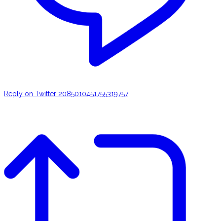
Reply on Twitter 2085010451755319757