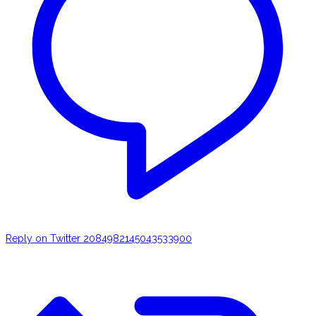
Reply on Twitter 2084982145043533900