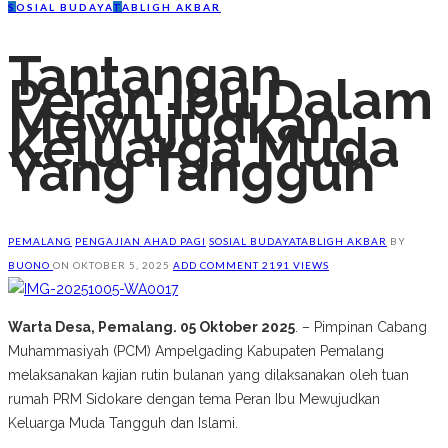
S
OSIAL BUDAYA
T
ABLIGH AKBAR
Tantangan
Peran Ibu Dalam
Mewujudkan
Keluarga Muda
Yang Tangguh
PEMALANG
PENGAJIAN AHAD PAGI
SOSIAL BUDAYA
TABLIGH AKBAR
BY
BUONO
ON
OKTOBER 5, 2025
ADD COMMENT
2191 VIEWS
Warta Desa, Pemalang. 05 Oktober 2025
. – Pimpinan Cabang
Muhammasiyah (PCM) Ampelgading Kabupaten Pemalang
melaksanakan kajian rutin bulanan yang dilaksanakan oleh tuan
rumah PRM Sidokare dengan tema Peran Ibu Mewujudkan
Keluarga Muda Tangguh dan Islami.