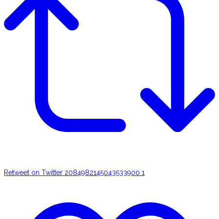
Retweet on Twitter 2084982145043533900
1