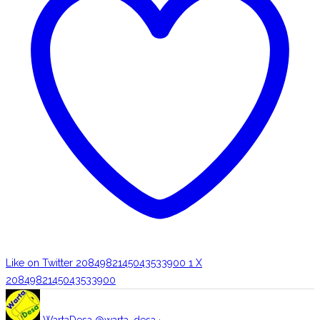
Like on Twitter 2084982145043533900
1
X
2084982145043533900