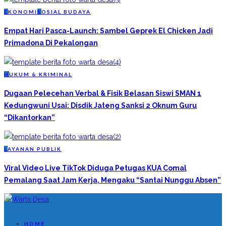
E
KONOMI
S
OSIAL BUDAYA
Empat Hari Pasca-Launch: Sambel Geprek El Chicken Jadi
Primadona Di Pekalongan
H
UKUM & KRIMINAL
Dugaan Pelecehan Verbal & Fisik Belasan Siswi SMAN 1
Kedungwuni Usai: Disdik Jateng Sanksi 2 Oknum Guru
“Dikantorkan”
L
AYANAN PUBLIK
Viral Video Live TikTok Diduga Petugas KUA Comal
Pemalang Saat Jam Kerja, Mengaku “Santai Nunggu Absen”
HOME