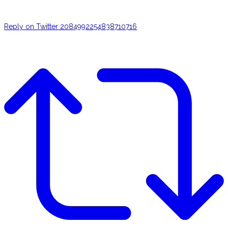
Reply on Twitter 2084992254838710716