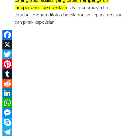
barang, atau fasilitas, yang dapat mempengaruhi
independensi pemberitaan
. Jika menemukan hal
tersebut, mohon difoto dan dilaporkan kepada redaksi
dan pihak kepolisian
Facebook
X
Twitter
Pinterest
Tumblr
Reddit
LinkedIn
WhatsApp
Messenger
Skype