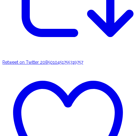
Retweet on Twitter 2085010451755319757