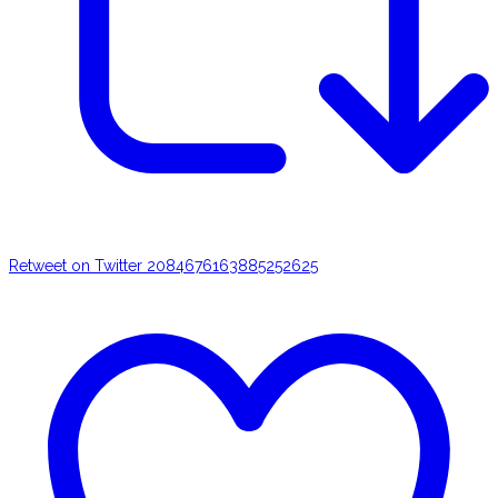
Retweet on Twitter 2084676163885252625