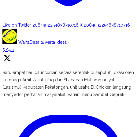
Like on Twitter 2084992254838710716
X
2084992254838710716
WartaDesa
@warta_desa
·
5 Agu
Baru empat hari diluncurkan secara serentak di sepuluh lokasi oleh
Lembaga Amil Zakat Infaq dan Shadaqah Muhammadiyah
(Lazismu) Kabupaten Pekalongan, unit usaha El Chicken langsung
menyedot perhatian masyarakat. Varian menu Sambel Geprek