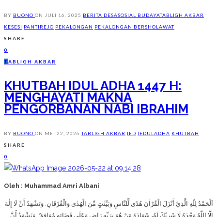
BY
BUONO
ON
JULI 16, 2025
BERITA DESA
SOSIAL BUDAYA
TABLIGH AKBAR
KESESI
PANTIREJO
PEKALONGAN
PEKALONGAN BERSHOLAWAT
SHARE
0
T
ABLIGH AKBAR
KHUTBAH IDUL ADHA 1447 H:
MENGHAYATI MAKNA
PENGORBANAN NABI IBRAHIM
BY
BUONO
ON
MEI 22, 2026
TABLIGH AKBAR
IED
IEDULADHA
KHUTBAH
SHARE
0
Oleh : Muhammad Amri Albani
اَلْحَمْدُ لِلّٰهِ الَّذِيْ أَنْزَلَ الْقُرْاٰنَ هُدًى لِّلنَّاسِ وَبَيِّنٰتٍ مِّنَ الْهُدٰى وَالْفُرْقَانِ. وَنَشْهَدُ أَنْ لَا إِلٰهَ
إِلَّا اللّٰهُ وَحْدَهُ لَا شَرِيْكَ لَهُ، شَهَادَةَ مَنْ هُوَ بِرَبِّهِ رَاضٍ وَعَلَى قَضَائِهِ مُوَافِقٌ. وَنَشْهَدُ أَنَّ