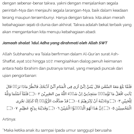
dengan sebenar-benar takwa, yakni dengan menjalankan segala
perintah-Nya dan menjauhi segala larangan-Nya, baik dalam keadaan
terang maupun tersembunyi. Hanya dengan takwa, kita akan meraih
kebahagiaan sejati di dunia dan akhirat. Takwa adalah bekal terbaik yang
akan mengantarkan kita menuju kebahagiaan abadi.
Jamaah shalat ‘Idul Adha yang dirahmati oleh Allah SWT
Allah Subhanahu wa Ta’ala berfirman dalam Al-Qur’an surat Ash-
Shaffat, ayat 102 hingga 107, mengisahkan dialog penuh keimanan
antara Nabi Ibrahim dan putranya Ismail, yang menjadi puncak dari
ujian pengorbanan:
فَلَمَّا بَلَغَ مَعَهُ السَّعْيَ قَالَ يٰبُنَيَّ اِنِّيْٓ اَرٰى فِى الْمَنَامِ اَنِّيْٓ اَذْبَحُكَ فَانْظُرْ مَاذَا تَرٰىۗ قَالَ
يٰٓاَبَتِ افْعَلْ مَا تُؤْمَرُۖ سَتَجِدُنِيْٓ اِنْ شَاۤءَ اللّٰهُ مِنَ الصّٰبِرِيْنَ ۝١٠٢ فَلَمَّآ اَسْلَمَا وَتَلَّهٗ
لِلْجَبِيْنِ ۝١٠٣ وَنَادَيْنٰهُ اَنْ يٰٓاِبْرٰهِيْمُ ۝١٠٤ قَدْ صَدَّقْتَ الرُّؤْيَاۚ اِنَّا كَذٰلِكَ نَجْزِى
الْمُحْسِنِيْنَ ۝١٠٥ اِنَّ هٰذَا لَهُوَ الْبَلٰۤؤُا الْمُبِيْنُ ۝١٠٦ وَفَدَيْنٰهُ بِذِبْحٍ عَظِيْمٍ ۝١٠٧
Artinya:
“Maka ketika anak itu sampai (pada umur sanggup) berusaha