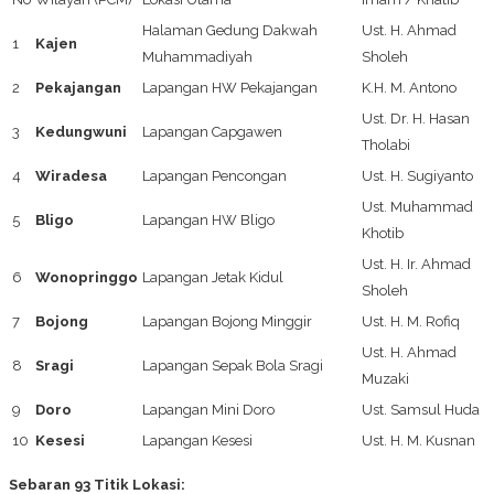
Halaman Gedung Dakwah
Ust. H. Ahmad
1
Kajen
Muhammadiyah
Sholeh
2
Pekajangan
Lapangan HW Pekajangan
K.H. M. Antono
Ust. Dr. H. Hasan
3
Kedungwuni
Lapangan Capgawen
Tholabi
4
Wiradesa
Lapangan Pencongan
Ust. H. Sugiyanto
Ust. Muhammad
5
Bligo
Lapangan HW Bligo
Khotib
Ust. H. Ir. Ahmad
6
Wonopringgo
Lapangan Jetak Kidul
Sholeh
7
Bojong
Lapangan Bojong Minggir
Ust. H. M. Rofiq
Ust. H. Ahmad
8
Sragi
Lapangan Sepak Bola Sragi
Muzaki
9
Doro
Lapangan Mini Doro
Ust. Samsul Huda
10
Kesesi
Lapangan Kesesi
Ust. H. M. Kusnan
Sebaran 93 Titik Lokasi: