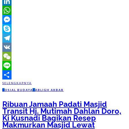
Reddit
LinkedIn
WhatsApp
Messenger
Skype
Telegram
VK
WeChat
Line
SELENGKAPNYA
Share
S
OSIAL BUDAYA
T
ABLIGH AKBAR
Ribuan Jamaah Padati Masjid
Transit Hj. Mutimah Dahlan Doro,
Ki Kusnadi Bagikan Resep
Makmurkan Masjid Lewat