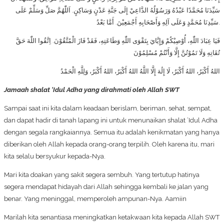
سَيِّدَنَا مُحَمَّدًا عَبْدُهُ وَرَسُوْلُهُ الدَّاعِيْ إِلَى جَنَّةِ عَدْنٍ وَسَاكِنٍ. اَللّٰهُمَّ صَلِّ وَسَلِّمْ عَلَى
سَيِّدِنَا مُحَمَّدٍ وَعَلَى آلِهِ وَأَصْحَابِهِ أَجْمَعِيْنَ. أَمَّا بَعْدُ.
فَيَا عِبَادَ اللّٰهِ، أُوْصِيْكُمْ وَإِيَّايَ بِتَقْوَى اللّٰهِ وَطَاعَتِهِ، فَقَدْ فَازَ الْمُتَّقُوْنَ. اِتَّقُوا اللّٰهَ حَقَّ
تُقَاتِهِ وَلَا تَمُوْتُنَّ إِلَّا وَأَنْتُمْ مُسْلِمُوْنَ
اللهُ أَكْبَرُ، اللهُ أَكْبَرُ، لَا إِلَٰهَ إِلَّا اللَّهُ اللهُ أَكْبَرُ، اللهُ أَكْبَرُ، وَلِلَّهِ الْحَمْدُ
Jamaah shalat ‘Idul Adha yang dirahmati oleh Allah SWT
Sampai saat ini kita dalam keadaan berislam, beriman, sehat, sempat,
dan dapat hadir di tanah lapang ini untuk menunaikan shalat ’Idul Adha
dengan segala rangkaiannya. Semua itu adalah kenikmatan yang hanya
diberikan oleh Allah kepada orang-orang terpilih. Oleh karena itu, mari
kita selalu bersyukur kepada-Nya.
Mari kita doakan yang sakit segera sembuh. Yang tertutup hatinya
segera mendapat hidayah dari Allah sehingga kembali ke jalan yang
benar. Yang meninggal, memperoleh ampunan-Nya. Aamiin
Marilah kita senantiasa meningkatkan ketakwaan kita kepada Allah SWT