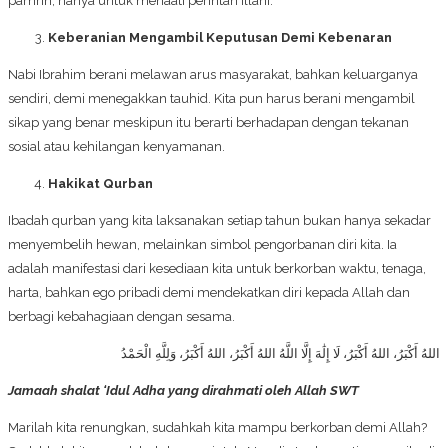
pamrih, hanya untuk menaati perintah Illahi.
Keberanian Mengambil Keputusan Demi Kebenaran
Nabi Ibrahim berani melawan arus masyarakat, bahkan keluarganya
sendiri, demi menegakkan tauhid. Kita pun harus berani mengambil
sikap yang benar meskipun itu berarti berhadapan dengan tekanan
sosial atau kehilangan kenyamanan.
Hakikat Qurban
Ibadah qurban yang kita laksanakan setiap tahun bukan hanya sekadar
menyembelih hewan, melainkan simbol pengorbanan diri kita. Ia
adalah manifestasi dari kesediaan kita untuk berkorban waktu, tenaga,
harta, bahkan ego pribadi demi mendekatkan diri kepada Allah dan
berbagi kebahagiaan dengan sesama.
اللهُ أَكْبَرُ، اللهُ أَكْبَرُ، لَا إِلَٰهَ إِلَّا اللَّهُ اللهُ أَكْبَرُ، اللهُ أَكْبَرُ، وَلِلَّهِ الْحَمْدُ
Jamaah shalat ‘Idul Adha yang dirahmati oleh Allah SWT
Marilah kita renungkan, sudahkah kita mampu berkorban demi Allah?