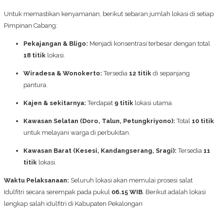
Untuk memastikan kenyamanan, berikut sebaran jumlah lokasi di setiap
Pimpinan Cabang:
Pekajangan & Bligo:
Menjadi konsentrasi terbesar dengan total
18 titik
lokasi.
Wiradesa & Wonokerto:
Tersedia
12 titik
di sepanjang
pantura.
Kajen & sekitarnya:
Terdapat
9 titik
lokasi utama.
Kawasan Selatan (Doro, Talun, Petungkriyono):
Total
10 titik
untuk melayani warga di perbukitan.
Kawasan Barat (Kesesi, Kandangserang, Sragi):
Tersedia
11
titik
lokasi.
Waktu Pelaksanaan:
Seluruh lokasi akan memulai prosesi salat
Idulfitri secara serempak pada pukul
06.15 WIB
. Berikut adalah lokasi
lengkap salah idulfitri di Kabupaten Pekalongan