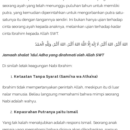
seorang ayah yang telah menunggu puluhan tahun untuk memiliki
putra, yang kemudian diperintahkan untuk mengorbankan putra satu-
satunya itu dengan tangannya sendiri. Ini bukan hanya ujian terhadap
cinta seorang ayah kepada anaknya, melainkan ujian terhadap kadar
cinta Ibrahim kepada Allah SWT.
اللهُ أَكْبَرُ، اللهُ أَكْبَرُ، لَا إِلَٰهَ إِلَّا اللَّهُ اللهُ أَكْبَرُ، اللهُ أَكْبَرُ، وَلِلَّهِ الْحَمْدُ
Jamaah shalat ‘Idul Adha yang dirahmati oleh Allah SWT
Di sinilah letak keagungan Nabi Ibrahim:
Ketaatan Tanpa Syarat (Sami’na wa Atha’na)
Ibrahim tidak mempertanyakan perintah Allah, meskipun itu di luar
nalar manusia. Beliau langsung memahami bahwa mimpi seorang
Nabi adalah wahyu.
Kepasrahan Putranya yaitu Ismail
Yang tak kalah menakjubkan adalah respons Ismail. Seorang anak
remaja yang memahami bahwa dirinya akan dikorbankan, namun