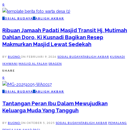
0
S
OSIAL BUDAYA
T
ABLIGH AKBAR
Ribuan Jamaah Padati Masjid Transit Hj. Mutimah
Dahlan Doro, Ki Kusnadi Bagikan Resep
Makmurkan Masjid Lewat Sedekah
BY
BUONO
ON
FEBRUARI 9, 2026
SOSIAL BUDAYA
TABLIGH AKBAR
KUSNADI
IKHWANI
MASJID AL FALAH
SRAGEN
SHARE
0
S
OSIAL BUDAYA
T
ABLIGH AKBAR
Tantangan Peran Ibu Dalam Mewujudkan
Keluarga Muda Yang Tangguh
BY
BUONO
ON
OKTOBER 5, 2025
SOSIAL BUDAYA
TABLIGH AKBAR
PEMALANG
PENGAJIAN AHAD PAGI