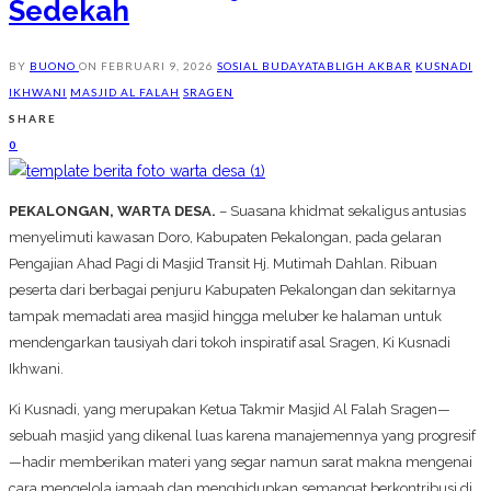
Sedekah
BY
BUONO
ON
FEBRUARI 9, 2026
SOSIAL BUDAYA
TABLIGH AKBAR
KUSNADI
IKHWANI
MASJID AL FALAH
SRAGEN
SHARE
0
PEKALONGAN, WARTA DESA.
– Suasana khidmat sekaligus antusias
menyelimuti kawasan Doro, Kabupaten Pekalongan, pada gelaran
Pengajian Ahad Pagi di Masjid Transit Hj. Mutimah Dahlan. Ribuan
peserta dari berbagai penjuru Kabupaten Pekalongan dan sekitarnya
tampak memadati area masjid hingga meluber ke halaman untuk
mendengarkan tausiyah dari tokoh inspiratif asal Sragen, Ki Kusnadi
Ikhwani.
Ki Kusnadi, yang merupakan Ketua Takmir Masjid Al Falah Sragen—
sebuah masjid yang dikenal luas karena manajemennya yang progresif
—hadir memberikan materi yang segar namun sarat makna mengenai
cara mengelola jamaah dan menghidupkan semangat berkontribusi di