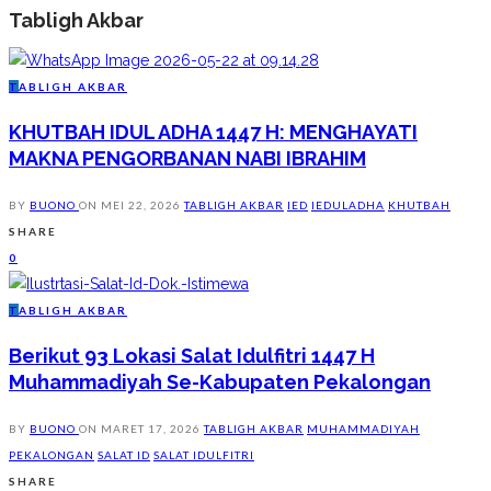
Tabligh Akbar
T
ABLIGH AKBAR
KHUTBAH IDUL ADHA 1447 H: MENGHAYATI
MAKNA PENGORBANAN NABI IBRAHIM
BY
BUONO
ON
MEI 22, 2026
TABLIGH AKBAR
IED
IEDULADHA
KHUTBAH
SHARE
0
T
ABLIGH AKBAR
Berikut 93 Lokasi Salat Idulfitri 1447 H
Muhammadiyah Se-Kabupaten Pekalongan
BY
BUONO
ON
MARET 17, 2026
TABLIGH AKBAR
MUHAMMADIYAH
PEKALONGAN
SALAT ID
SALAT IDULFITRI
SHARE