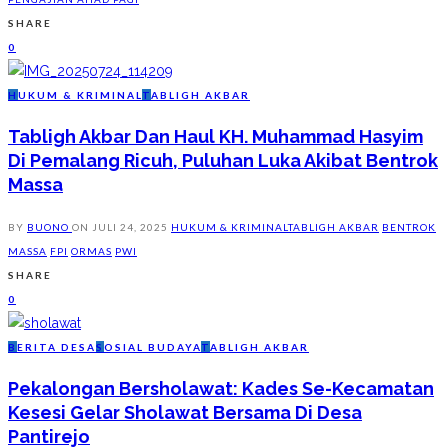
SHARE
0
H
UKUM & KRIMINAL
T
ABLIGH AKBAR
Tabligh Akbar Dan Haul KH. Muhammad Hasyim
Di Pemalang Ricuh, Puluhan Luka Akibat Bentrok
Massa
BY
BUONO
ON
JULI 24, 2025
HUKUM & KRIMINAL
TABLIGH AKBAR
BENTROK
MASSA
FPI
ORMAS
PWI
SHARE
0
B
ERITA DESA
S
OSIAL BUDAYA
T
ABLIGH AKBAR
Pekalongan Bersholawat: Kades Se-Kecamatan
Kesesi Gelar Sholawat Bersama Di Desa
Pantirejo