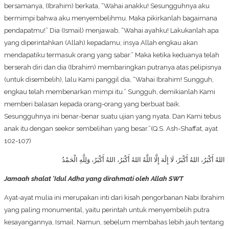
bersamanya, (Ibrahim) berkata, “Wahai anakku! Sesungguhnya aku
bermimpi bahwa aku menyembelihmu. Maka pikirkanlah bagaimana
pendapatmu!” Dia (Ismail) menjawab, “Wahai ayahku! Lakukanlah apa
yang diperintahkan (Allah) kepadamu; insya Allah engkau akan
mendapatiku termasuk orang yang sabar.” Maka ketika keduanya telah
berserah diri dan dia (Ibrahim) membaringkan putranya atas pelipisnya
(untuk disembelih), lalu Kami panggil dia, “Wahai Ibrahim! Sungguh,
engkau telah membenarkan mimpi itu.” Sungguh, demikianlah Kami
memberi balasan kepada orang-orang yang berbuat baik.
Sesungguhnya ini benar-benar suatu ujian yang nyata. Dan Kami tebus
anak itu dengan seekor sembelihan yang besar.”(Q.S. Ash-Shaffat, ayat
102-107)
اللهُ أَكْبَرُ، اللهُ أَكْبَرُ، لَا إِلَٰهَ إِلَّا اللَّهُ اللهُ أَكْبَرُ، اللهُ أَكْبَرُ، وَلِلَّهِ الْحَمْدُ
Jamaah shalat ‘Idul Adha yang dirahmati oleh Allah SWT
Ayat-ayat mulia ini merupakan inti dari kisah pengorbanan Nabi Ibrahim
yang paling monumental, yaitu perintah untuk menyembelih putra
kesayangannya, Ismail. Namun, sebelum membahas lebih jauh tentang