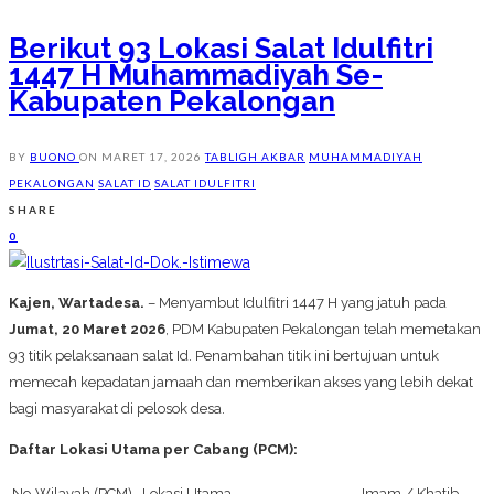
Berikut 93 Lokasi Salat Idulfitri
1447 H Muhammadiyah Se-
Kabupaten Pekalongan
BY
BUONO
ON
MARET 17, 2026
TABLIGH AKBAR
MUHAMMADIYAH
PEKALONGAN
SALAT ID
SALAT IDULFITRI
SHARE
0
Kajen, Wartadesa.
– Menyambut Idulfitri 1447 H yang jatuh pada
Jumat, 20 Maret 2026
, PDM Kabupaten Pekalongan telah memetakan
93 titik pelaksanaan salat Id. Penambahan titik ini bertujuan untuk
memecah kepadatan jamaah dan memberikan akses yang lebih dekat
bagi masyarakat di pelosok desa.
Daftar Lokasi Utama per Cabang (PCM):
No
Wilayah (PCM)
Lokasi Utama
Imam / Khatib