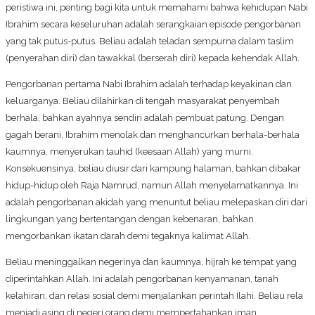
peristiwa ini, penting bagi kita untuk memahami bahwa kehidupan Nabi
Ibrahim secara keseluruhan adalah serangkaian episode pengorbanan
yang tak putus-putus. Beliau adalah teladan sempurna dalam taslim
(penyerahan diri) dan tawakkal (berserah diri) kepada kehendak Allah.
Pengorbanan pertama Nabi Ibrahim adalah terhadap keyakinan dan
keluarganya. Beliau dilahirkan di tengah masyarakat penyembah
berhala, bahkan ayahnya sendiri adalah pembuat patung. Dengan
gagah berani, Ibrahim menolak dan menghancurkan berhala-berhala
kaumnya, menyerukan tauhid (keesaan Allah) yang murni.
Konsekuensinya, beliau diusir dari kampung halaman, bahkan dibakar
hidup-hidup oleh Raja Namrud, namun Allah menyelamatkannya. Ini
adalah pengorbanan akidah yang menuntut beliau melepaskan diri dari
lingkungan yang bertentangan dengan kebenaran, bahkan
mengorbankan ikatan darah demi tegaknya kalimat Allah.
Beliau meninggalkan negerinya dan kaumnya, hijrah ke tempat yang
diperintahkan Allah. Ini adalah pengorbanan kenyamanan, tanah
kelahiran, dan relasi sosial demi menjalankan perintah Ilahi. Beliau rela
menjadi asing di negeri orang demi mempertahankan iman.