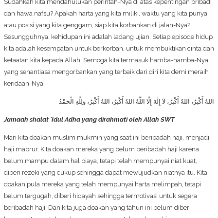
Sudahkah kita mendahulukan perintah-Nya di atas kepentingan pribadi
dan hawa nafsu? Apakah harta yang kita miliki, waktu yang kita punya,
atau posisi yang kita genggam, siap kita korbankan di jalan-Nya?
Sesungguhnya, kehidupan ini adalah ladang ujian. Setiap episode hidup
kita adalah kesempatan untuk berkorban, untuk membuktikan cinta dan
ketaatan kita kepada Allah. Semoga kita termasuk hamba-hamba-Nya
yang senantiasa mengorbankan yang terbaik dari diri kita demi meraih
keridaan-Nya.
اللهُ أَكْبَرُ، اللهُ أَكْبَرُ، لَا إِلَٰهَ إِلَّا اللَّهُ اللهُ أَكْبَرُ، اللهُ أَكْبَرُ، وَلِلَّهِ الْحَمْدُ
Jamaah shalat ‘Idul Adha yang dirahmati oleh Allah SWT
Mari kita doakan muslim mukmin yang saat ini beribadah haji, menjadi
haji mabrur. Kita doakan mereka yang belum beribadah haji karena
belum mampu dalam hal biaya, tetapi telah mempunyai niat kuat,
diberi rezeki yang cukup sehingga dapat mewujudkan niatnya itu. Kita
doakan pula mereka yang telah mempunyai harta melimpah, tetapi
belum tergugah, diberi hidayah sehingga termotivasi untuk segera
beribadah haji. Dan kita juga doakan yang tahun ini belum diberi