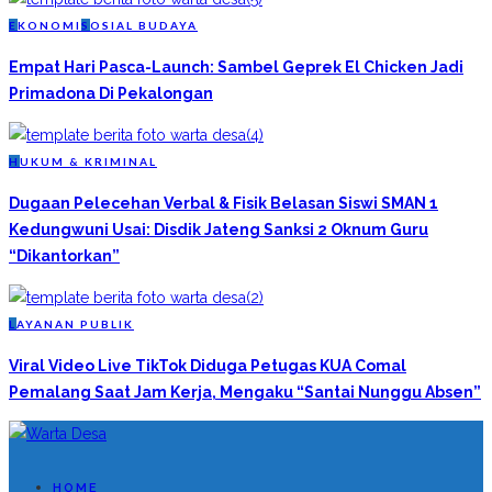
E
KONOMI
S
OSIAL BUDAYA
Empat Hari Pasca-Launch: Sambel Geprek El Chicken Jadi
Primadona Di Pekalongan
H
UKUM & KRIMINAL
Dugaan Pelecehan Verbal & Fisik Belasan Siswi SMAN 1
Kedungwuni Usai: Disdik Jateng Sanksi 2 Oknum Guru
“Dikantorkan”
L
AYANAN PUBLIK
Viral Video Live TikTok Diduga Petugas KUA Comal
Pemalang Saat Jam Kerja, Mengaku “Santai Nunggu Absen”
HOME