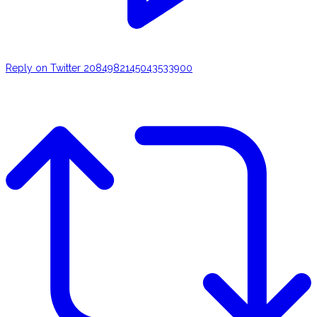
Reply on Twitter 2084982145043533900