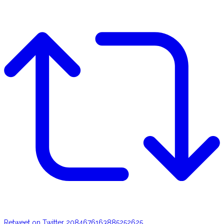
Retweet on Twitter 2084676163885252625