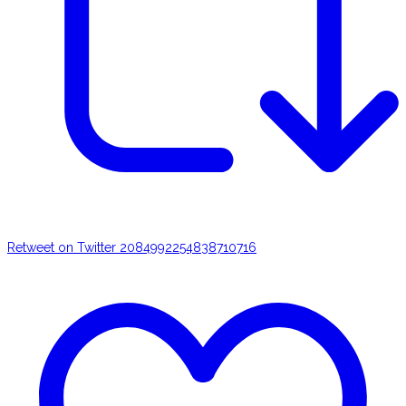
Retweet on Twitter 2084992254838710716