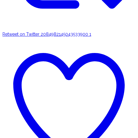
Retweet on Twitter 2084982145043533900
1