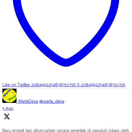
Like on Twitter 2084992254838710716
X
2084992254838710716
WartaDesa
@warta_desa
·
5 Agu
Baru empat hari diluncurkan secara serentak di sepuluh lokasi oleh