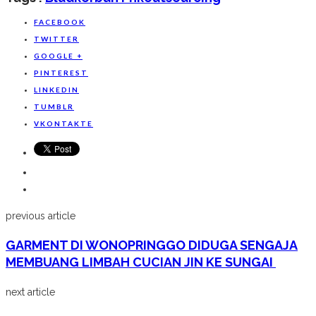
Share
FACEBOOK
TWITTER
GOOGLE +
PINTEREST
LINKEDIN
TUMBLR
VKONTAKTE
previous article
GARMENT DI WONOPRINGGO DIDUGA SENGAJA
MEMBUANG LIMBAH CUCIAN JIN KE SUNGAI ‎
next article