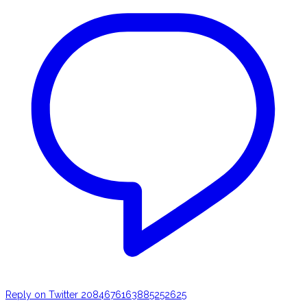
Reply on Twitter 2084676163885252625