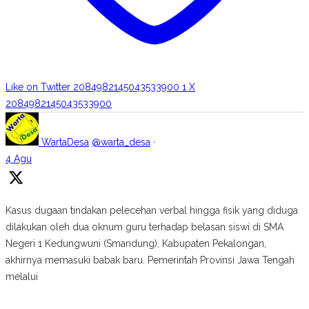
Like on Twitter 2084982145043533900
1
X
2084982145043533900
WartaDesa
@warta_desa
·
4 Agu
Kasus dugaan tindakan pelecehan verbal hingga fisik yang diduga
dilakukan oleh dua oknum guru terhadap belasan siswi di SMA
Negeri 1 Kedungwuni (Smandung), Kabupaten Pekalongan,
akhirnya memasuki babak baru. Pemerintah Provinsi Jawa Tengah
melalui