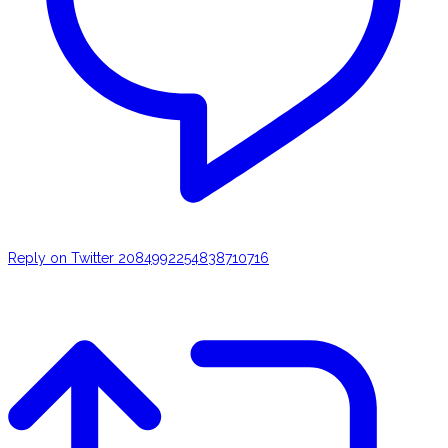
Reply on Twitter 2084992254838710716