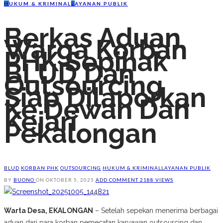
H
UKUM & KRIMINAL
L
AYANAN PUBLIK
Berkas Aduan
Warga Korban
PHK Sepihak
BLUD Dan
Outsourcing
Siap Dilaporkan
Ke Dewan Dan
Kejari
Pekalongan
BLUD
KORBAN PHK
OUTSOURCING
HUKUM & KRIMINAL
LAYANAN PUBLIK
BY
BUONO
ON
OKTOBER 5, 2025
ADD COMMENT
2188 VIEWS
Warta Desa, EKALONGAN
– Setelah sepekan menerima berbagai
aduan dari para korban pemecatan karyawan outsourcing dan