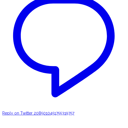
Reply on Twitter 2085010451755319757