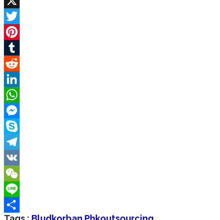
Facebook
X
Twitter
Pinterest
Tumblr
Reddit
LinkedIn
WhatsApp
Messenger
Skype
Telegram
VK
WeChat
Line
Tags :
Blud
Korban Phk
Outsourcing