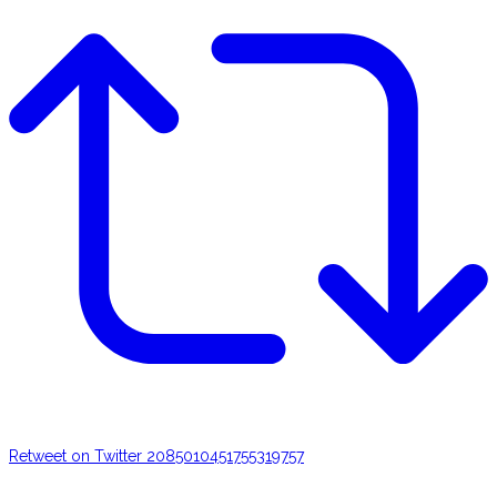
Retweet on Twitter 2085010451755319757