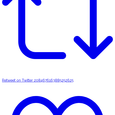
Retweet on Twitter 2084676163885252625