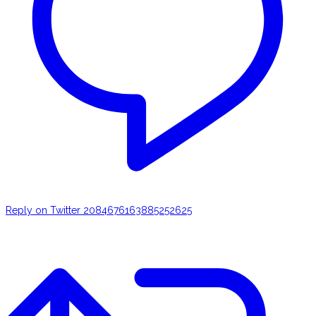
Reply on Twitter 2084676163885252625