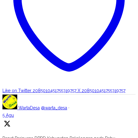
Like on Twitter 2085010451755319757
X
2085010451755319757
WartaDesa
@warta_desa
·
5 Agu