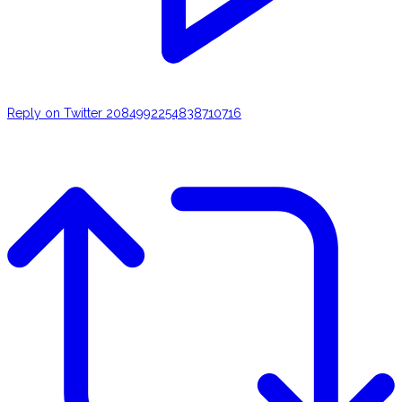
Reply on Twitter 2084992254838710716