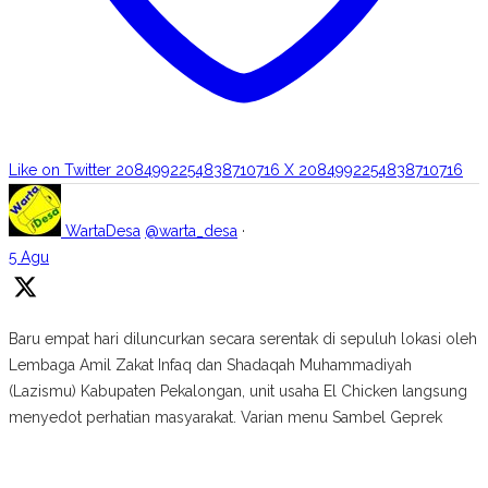
Like on Twitter 2084992254838710716
X
2084992254838710716
WartaDesa
@warta_desa
·
5 Agu
Baru empat hari diluncurkan secara serentak di sepuluh lokasi oleh
Lembaga Amil Zakat Infaq dan Shadaqah Muhammadiyah
(Lazismu) Kabupaten Pekalongan, unit usaha El Chicken langsung
menyedot perhatian masyarakat. Varian menu Sambel Geprek