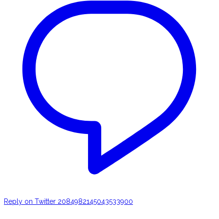
Reply on Twitter 2084982145043533900