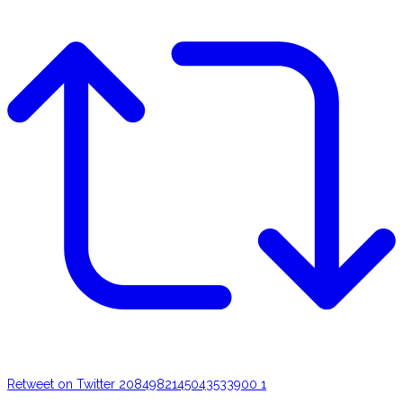
Retweet on Twitter 2084982145043533900
1