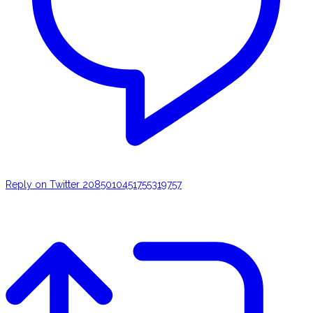
Reply on Twitter 2085010451755319757