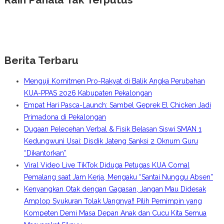
Berita Terbaru
Menguji Komitmen Pro-Rakyat di Balik Angka Perubahan
KUA-PPAS 2026 Kabupaten Pekalongan
Empat Hari Pasca-Launch: Sambel Geprek El Chicken Jadi
Primadona di Pekalongan
Dugaan Pelecehan Verbal & Fisik Belasan Siswi SMAN 1
Kedungwuni Usai: Disdik Jateng Sanksi 2 Oknum Guru
“Dikantorkan”
Viral Video Live TikTok Diduga Petugas KUA Comal
Pemalang saat Jam Kerja, Mengaku “Santai Nunggu Absen”
Kenyangkan Otak dengan Gagasan, Jangan Mau Didesak
Amplop Syukuran Tolak Uangnya!! Pilih Pemimpin yang
Kompeten Demi Masa Depan Anak dan Cucu Kita Semua