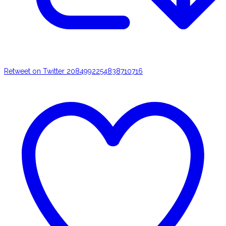
Retweet on Twitter 2084992254838710716