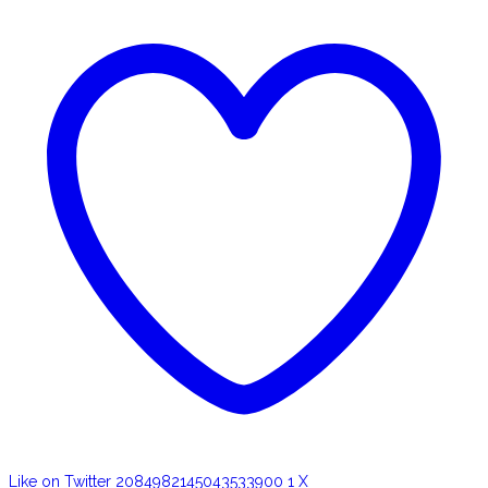
Like on Twitter 2084982145043533900
1
X