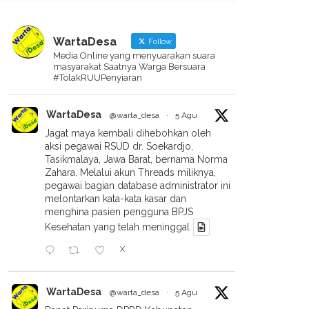
WartaDesa
Follow
Media Online yang menyuarakan suara
masyarakat Saatnya Warga Bersuara
#TolakRUUPenyiaran
WartaDesa
@warta_desa
·
5 Agu
Jagat maya kembali dihebohkan oleh
aksi pegawai RSUD dr. Soekardjo,
Tasikmalaya, Jawa Barat, bernama Norma
Zahara. Melalui akun Threads miliknya,
pegawai bagian database administrator ini
melontarkan kata-kata kasar dan
menghina pasien pengguna BPJS
Kesehatan yang telah meninggal
X
WartaDesa
@warta_desa
·
5 Agu