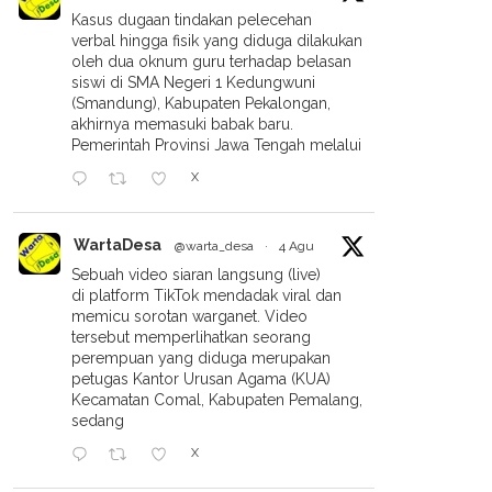
Kasus dugaan tindakan pelecehan
verbal hingga fisik yang diduga dilakukan
oleh dua oknum guru terhadap belasan
siswi di SMA Negeri 1 Kedungwuni
(Smandung), Kabupaten Pekalongan,
akhirnya memasuki babak baru.
Pemerintah Provinsi Jawa Tengah melalui
X
WartaDesa
@warta_desa
·
4 Agu
Sebuah video siaran langsung (live)
di platform TikTok mendadak viral dan
memicu sorotan warganet. Video
tersebut memperlihatkan seorang
perempuan yang diduga merupakan
petugas Kantor Urusan Agama (KUA)
Kecamatan Comal, Kabupaten Pemalang,
sedang
X