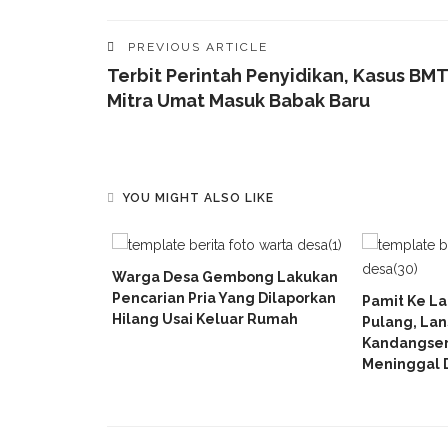
PREVIOUS ARTICLE
Terbit Perintah Penyidikan, Kasus BMT
Mitra Umat Masuk Babak Baru
YOU MIGHT ALSO LIKE
serang Turun
Warga Desa Gembong Lakukan
n Warga
Pencarian Pria Yang Dilaporkan
Pamit Ke L
mukan Titik
Hilang Usai Keluar Rumah
Pulang, Lans
Kandangse
Meninggal D