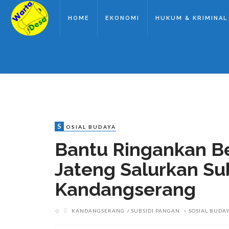
HOME
EKONOMI
HUKUM & KRIMINAL
S
OSIAL BUDAYA
Bantu Ringankan B
Jateng Salurkan Su
Kandangserang
KANDANGSERANG
SUBSIDI PANGAN
SOSIAL BUDA