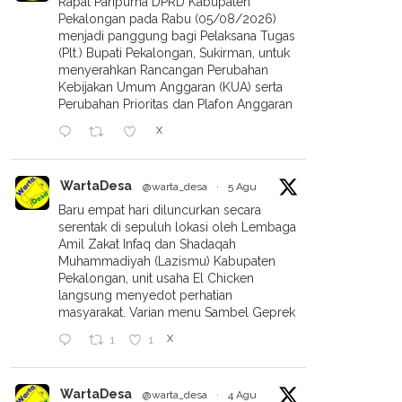
Rapat Paripurna DPRD Kabupaten
Pekalongan pada Rabu (05/08/2026)
menjadi panggung bagi Pelaksana Tugas
(Plt.) Bupati Pekalongan, Sukirman, untuk
menyerahkan Rancangan Perubahan
Kebijakan Umum Anggaran (KUA) serta
Perubahan Prioritas dan Plafon Anggaran
X
WartaDesa
@warta_desa
·
5 Agu
Baru empat hari diluncurkan secara
serentak di sepuluh lokasi oleh Lembaga
Amil Zakat Infaq dan Shadaqah
Muhammadiyah (Lazismu) Kabupaten
ga Terdampak
Soal Dampak Pembangunan
Pekalongan, unit usaha El Chicken
bangunan PLTMH Lambur
PLTMH, Pemdes Lambur
langsung menyedot perhatian
ut Ganti Rugi, PT Indonesia
Fasilitasi Mediasi Warga
masyarakat. Varian menu Sambel Geprek
r Sepakat Lakukan
Terdampak Dan Pihak Terkait
X
1
1
gecekan Lapangan
WartaDesa
@warta_desa
·
4 Agu