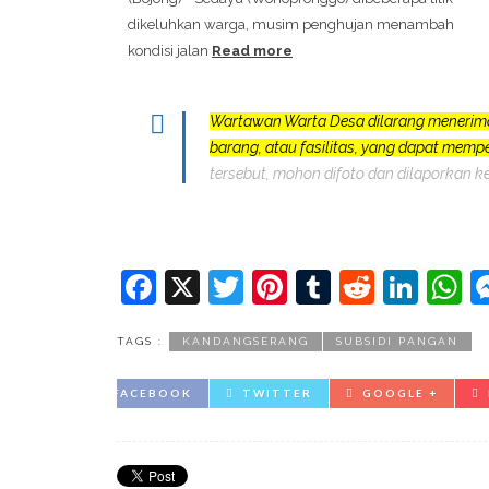
dikeluhkan warga, musim penghujan menambah
kondisi jalan
Read more
Wartawan Warta Desa dilarang menerim
barang, atau fasilitas, yang dapat mem
tersebut, mohon difoto dan dilaporkan k
Facebook
X
Twitter
Pinterest
Tumblr
Reddit
Lin
W
TAGS :
KANDANGSERANG
SUBSIDI PANGAN
FACEBOOK
TWITTER
GOOGLE +