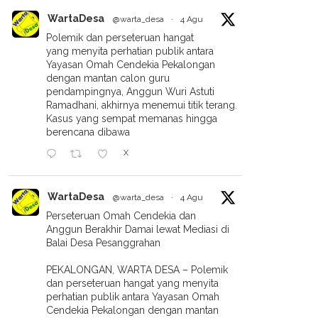
WartaDesa
@warta_desa
·
4 Agu
Polemik dan perseteruan hangat
yang menyita perhatian publik antara
Yayasan Omah Cendekia Pekalongan
dengan mantan calon guru
pendampingnya, Anggun Wuri Astuti
Ramadhani, akhirnya menemui titik terang.
Kasus yang sempat memanas hingga
berencana dibawa
X
WartaDesa
@warta_desa
·
4 Agu
Perseteruan Omah Cendekia dan
Anggun Berakhir Damai lewat Mediasi di
Balai Desa Pesanggrahan
PEKALONGAN, WARTA DESA – Polemik
dan perseteruan hangat yang menyita
perhatian publik antara Yayasan Omah
Cendekia Pekalongan dengan mantan