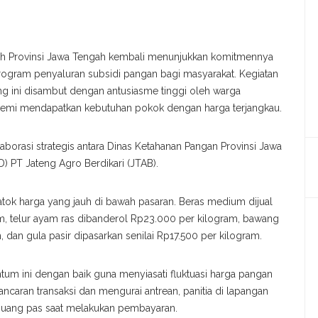
h Provinsi Jawa Tengah kembali menunjukkan komitmennya
rogram penyaluran subsidi pangan bagi masyarakat. Kegiatan
g ini disambut dengan antusiasme tinggi oleh warga
mi mendapatkan kebutuhan pokok dengan harga terjangkau.
laborasi strategis antara Dinas Ketahanan Pangan Provinsi Jawa
 PT Jateng Agro Berdikari (JTAB).
tok harga yang jauh di bawah pasaran. Beras medium dijual
, telur ayam ras dibanderol Rp23.000 per kilogram, bawang
dan gula pasir dipasarkan senilai Rp17.500 per kilogram.
um ini dengan baik guna menyiasati fluktuasi harga pangan
ancaran transaksi dan mengurai antrean, panitia di lapangan
 uang pas saat melakukan pembayaran.