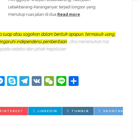
Lebakbarang-Karanganyar, terjadi longsor yang
menutup ruas jalan di dua
Read more
a suap atau sogokan dalam bentuk apapun, termasuk uang,
pengaruhi independensi pemberitaan
. Jika menemukan hal
epada redaksi dan pihak kepolisian
kedIn
hatsApp
Messenger
Skype
Telegram
VK
WeChat
Line
Share
PINTEREST
LINKEDIN
TUMBLR
VKONTAKTE