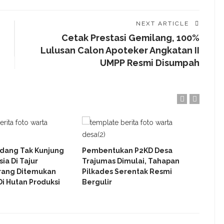
NEXT ARTICLE
Cetak Prestasi Gemilang, 100%
Lulusan Calon Apoteker Angkatan II
UMPP Resmi Disumpah
adang Tak Kunjung
Pembentukan P2KD Desa
War
ia Di Tajur
Trajumas Dimulai, Tahapan
Pem
rang Ditemukan
Pilkades Serentak Resmi
Tunt
i Hutan Produksi
Bergulir
Powe
Pen