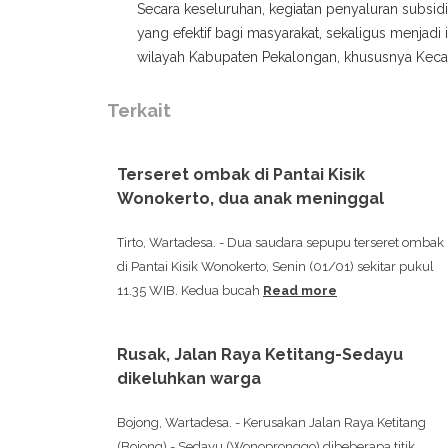
Secara keseluruhan, kegiatan penyaluran subsi
yang efektif bagi masyarakat, sekaligus menjadi
wilayah Kabupaten Pekalongan, khususnya Kec
Terkait
Terseret ombak di Pantai Kisik
Wonokerto, dua anak meninggal
Tirto, Wartadesa. - Dua saudara sepupu terseret ombak
di Pantai Kisik Wonokerto, Senin (01/01) sekitar pukul
11.35 WIB. Kedua bucah
Read more
Rusak, Jalan Raya Ketitang-Sedayu
dikeluhkan warga
Bojong, Wartadesa. - Kerusakan Jalan Raya Ketitang
(Bojong) - Sedayu (Wonopronggo) dibeberapa titik