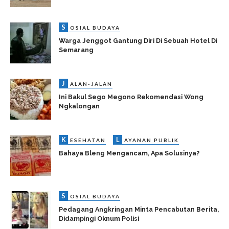
S
OSIAL BUDAYA
Warga Jenggot Gantung Diri Di Sebuah Hotel Di
Semarang
J
ALAN-JALAN
Ini Bakul Sego Megono Rekomendasi Wong
Ngkalongan
K
L
ESEHATAN
AYANAN PUBLIK
Bahaya Bleng Mengancam, Apa Solusinya?
S
OSIAL BUDAYA
Pedagang Angkringan Minta Pencabutan Berita,
Didampingi Oknum Polisi