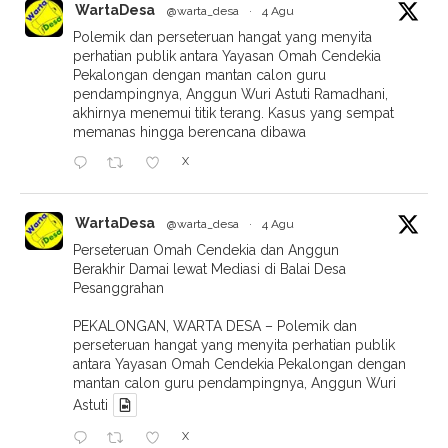
WartaDesa
@warta_desa
·
4 Agu
Polemik dan perseteruan hangat yang menyita
perhatian publik antara Yayasan Omah Cendekia
Pekalongan dengan mantan calon guru
pendampingnya, Anggun Wuri Astuti Ramadhani,
akhirnya menemui titik terang. Kasus yang sempat
memanas hingga berencana dibawa
X
WartaDesa
@warta_desa
·
4 Agu
Perseteruan Omah Cendekia dan Anggun
Berakhir Damai lewat Mediasi di Balai Desa
Pesanggrahan
PEKALONGAN, WARTA DESA – Polemik dan
perseteruan hangat yang menyita perhatian publik
antara Yayasan Omah Cendekia Pekalongan dengan
mantan calon guru pendampingnya, Anggun Wuri
Astuti
X