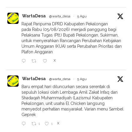
WartaDesa
@warta_desa
·
5 Agu
Rapat Paripurna DPRD Kabupaten Pekalongan
pada Rabu (05/08/2026) menjadi panggung bagi
Pelaksana Tugas (Plt.) Bupati Pekalongan, Sukirman,
untuk menyerahkan Rancangan Perubahan Kebijakan
Umum Anggaran (KUA) serta Perubahan Prioritas dan
Plafon Anggaran
X
WartaDesa
@warta_desa
·
5 Agu
Baru empat hari diluncurkan secara serentak di
sepuluh lokasi oleh Lembaga Amil Zakat Infaq dan
Shadaqah Muhammadiyah (Lazismu) Kabupaten
Pekalongan, unit usaha El Chicken langsung
menyedot perhatian masyarakat. Varian menu Sambel
Geprek
X
1
1