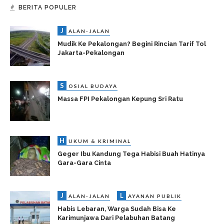
BERITA POPULER
J
ALAN-JALAN
Mudik Ke Pekalongan? Begini Rincian Tarif Tol
Jakarta-Pekalongan
S
OSIAL BUDAYA
Massa FPI Pekalongan Kepung Sri Ratu
H
UKUM & KRIMINAL
Geger Ibu Kandung Tega Habisi Buah Hatinya
Gara-Gara Cinta
J
L
ALAN-JALAN
AYANAN PUBLIK
Habis Lebaran, Warga Sudah Bisa Ke
Karimunjawa Dari Pelabuhan Batang