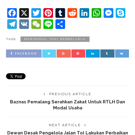
Facebook
X
Twitter
Pinterest
Tumblr
Reddit
LinkedIn
Whats
Mes
S
Telegram
VK
WeChat
Line
Share
TAGS :
MENINGGAL USAI BERBELANJA
FACEBOOK
PREVIOUS ARTICLE
Baznas Pemalang Serahkan Zakat Untuk RTLH Dan
Modal Usaha
NEXT ARTICLE
Dewan Desak Pengelola Jalan Tol Lakukan Perbaikan