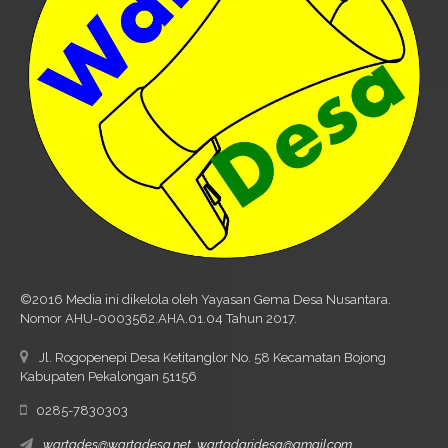
©2016 Media ini dikelola oleh Yayasan Gema Desa Nusantara.
Nomor AHU-0003562.AHA.01.04 Tahun 2017.
Jl. Rogopenepi Desa Ketitanglor No. 58 Kecamatan Bojong
Kabupaten Pekalongan 51156
0285-7830303
wartades@wartadesa.net, wartadaridesa@gmail.com