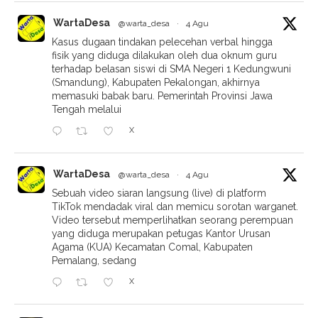
WartaDesa
@warta_desa
·
4 Agu
Kasus dugaan tindakan pelecehan verbal hingga
fisik yang diduga dilakukan oleh dua oknum guru
terhadap belasan siswi di SMA Negeri 1 Kedungwuni
(Smandung), Kabupaten Pekalongan, akhirnya
memasuki babak baru. Pemerintah Provinsi Jawa
Tengah melalui
X
WartaDesa
@warta_desa
·
4 Agu
Sebuah video siaran langsung (live) di platform
TikTok mendadak viral dan memicu sorotan warganet.
Video tersebut memperlihatkan seorang perempuan
yang diduga merupakan petugas Kantor Urusan
Agama (KUA) Kecamatan Comal, Kabupaten
Pemalang, sedang
X