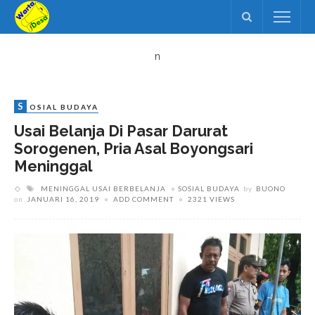
n
S
OSIAL BUDAYA
Usai Belanja Di Pasar Darurat
Sorogenen, Pria Asal Boyongsari
Meninggal
MENINGGAL USAI BERBELANJA
SOSIAL BUDAYA
by
BUONO
on
JANUARI 16, 2019
ADD COMMENT
2321 VIEWS