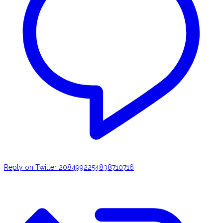
Reply on Twitter 2084992254838710716