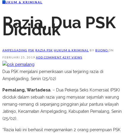
H
UKUM & KRIMINAL
Razia, Dua PSK
Diciduk
AMPELGADING
PSK
RAZIA PSK
HUKUM & KRIMINAL
BY
BUONO
ON
FEBRUARI 25, 2019
ADD COMMENT
4297 VIEWS
Dua PSK menjalani pemeriksaan usai terjaring razia di
Ampelgading, Senin (25/02)
Pemalang, Wartadesa
. – Dua Pekerja Seks Komersial (PSK)
diciduk dalam sebuah razia yang menyasar sejumlah warung
remang-remang di sepanjang pinggiran jalur pantura wilayah
Jatirejo, Kecamatan Ampelgading, Kabupaten Pemalang, Senin
(25/02).
“Razia kali ini berhasil mengamankan 2 orang perempuan PSK