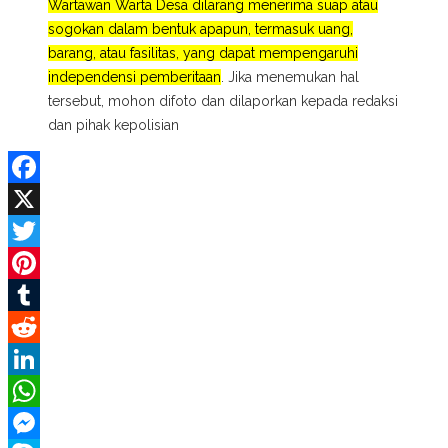
Wartawan Warta Desa dilarang menerima suap atau
sogokan dalam bentuk apapun, termasuk uang,
barang, atau fasilitas, yang dapat mempengaruhi
independensi pemberitaan
. Jika menemukan hal
tersebut, mohon difoto dan dilaporkan kepada redaksi
dan pihak kepolisian
Facebook
X
Twitter
Pinterest
Tumblr
Reddit
LinkedIn
WhatsApp