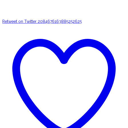
Retweet on Twitter 2084676163885252625