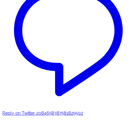
Reply on Twitter 2084658387581829502