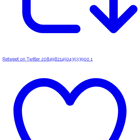
Retweet on Twitter 2084982145043533900
1