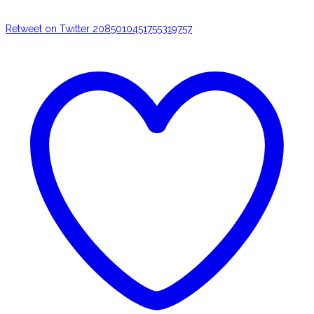
Retweet on Twitter 2085010451755319757