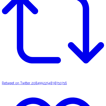
Retweet on Twitter 2084992254838710716