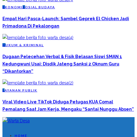
E
KONOMI
S
OSIAL BUDAYA
Empat Hari Pasca-Launch: Sambel Geprek El Chicken Jadi
Primadona Di Pekalongan
H
UKUM & KRIMINAL
Dugaan Pelecehan Verbal & Fisik Belasan Siswi SMAN 1
Kedungwuni Usai: Disdik Jateng Sanksi 2 Oknum Guru
“Dikantorkan”
L
AYANAN PUBLIK
Viral Video Live TikTok Diduga Petugas KUA Comal
Pemalang Saat Jam Kerja, Mengaku “Santai Nunggu Absen”
HOME