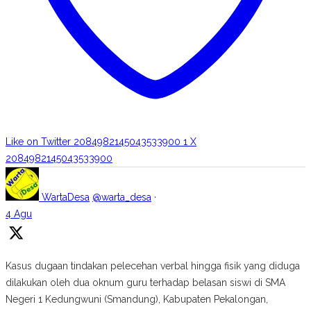
Like on Twitter 2084982145043533900
1
X
2084982145043533900
WartaDesa
@warta_desa
·
4 Agu
Kasus dugaan tindakan pelecehan verbal hingga fisik yang diduga
dilakukan oleh dua oknum guru terhadap belasan siswi di SMA
Negeri 1 Kedungwuni (Smandung), Kabupaten Pekalongan,