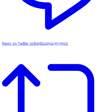
Reply on Twitter 2084982145043533900