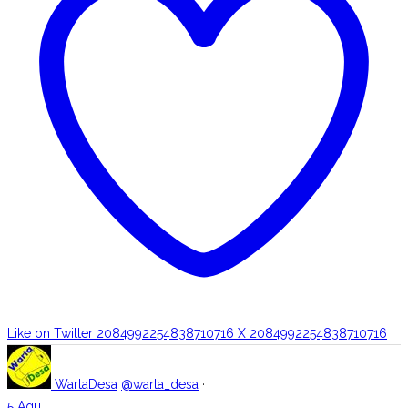
Like on Twitter 2084992254838710716
X
2084992254838710716
WartaDesa
@warta_desa
·
5 Agu