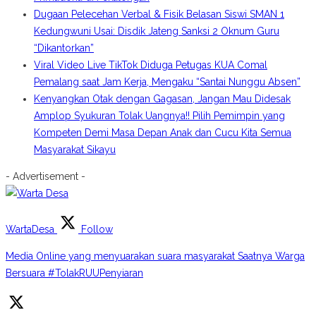
Dugaan Pelecehan Verbal & Fisik Belasan Siswi SMAN 1
Kedungwuni Usai: Disdik Jateng Sanksi 2 Oknum Guru
“Dikantorkan”
Viral Video Live TikTok Diduga Petugas KUA Comal
Pemalang saat Jam Kerja, Mengaku “Santai Nunggu Absen”
Kenyangkan Otak dengan Gagasan, Jangan Mau Didesak
Amplop Syukuran Tolak Uangnya!! Pilih Pemimpin yang
Kompeten Demi Masa Depan Anak dan Cucu Kita Semua
Masyarakat Sikayu
- Advertisement -
WartaDesa
Follow
Media Online yang menyuarakan suara masyarakat Saatnya Warga
Bersuara #TolakRUUPenyiaran