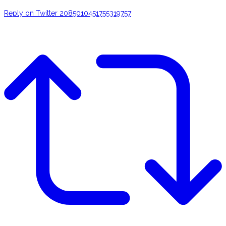
Reply on Twitter 2085010451755319757