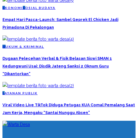
E
KONOMI
S
OSIAL BUDAYA
Empat Hari Pasca-Launch: Sambel Geprek El Chicken Jadi
Primadona Di Pekalongan
H
UKUM & KRIMINAL
Dugaan Pelecehan Verbal & Fisik Belasan Siswi SMAN 1
Kedungwuni Usai: Disdik Jateng Sanksi 2 Oknum Guru
“Dikantorkan”
L
AYANAN PUBLIK
Viral Video Live TikTok Diduga Petugas KUA Comal Pemalang Saat
Jam Kerja, Mengaku “Santai Nunggu Absen”