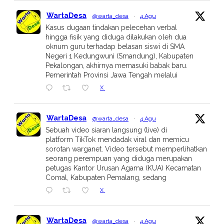
WartaDesa
@warta_desa
·
4 Agu
Kasus dugaan tindakan pelecehan verbal
hingga fisik yang diduga dilakukan oleh dua
oknum guru terhadap belasan siswi di SMA
Negeri 1 Kedungwuni (Smandung), Kabupaten
Pekalongan, akhirnya memasuki babak baru.
Pemerintah Provinsi Jawa Tengah melalui
X
WartaDesa
@warta_desa
·
4 Agu
Sebuah video siaran langsung (live) di
platform TikTok mendadak viral dan memicu
sorotan warganet. Video tersebut memperlihatkan
seorang perempuan yang diduga merupakan
petugas Kantor Urusan Agama (KUA) Kecamatan
Comal, Kabupaten Pemalang, sedang
X
WartaDesa
@warta_desa
·
4 Agu