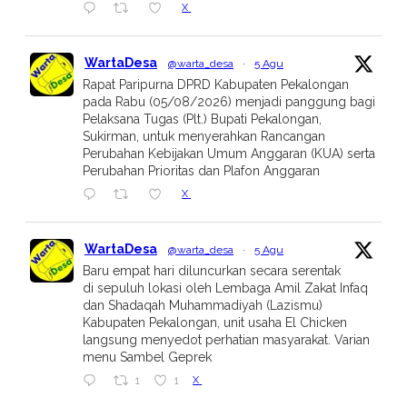
X
WartaDesa
@warta_desa
·
5 Agu
Rapat Paripurna DPRD Kabupaten Pekalongan
pada Rabu (05/08/2026) menjadi panggung bagi
Pelaksana Tugas (Plt.) Bupati Pekalongan,
Sukirman, untuk menyerahkan Rancangan
Perubahan Kebijakan Umum Anggaran (KUA) serta
Perubahan Prioritas dan Plafon Anggaran
X
WartaDesa
@warta_desa
·
5 Agu
Baru empat hari diluncurkan secara serentak
di sepuluh lokasi oleh Lembaga Amil Zakat Infaq
dan Shadaqah Muhammadiyah (Lazismu)
Kabupaten Pekalongan, unit usaha El Chicken
langsung menyedot perhatian masyarakat. Varian
menu Sambel Geprek
X
1
1