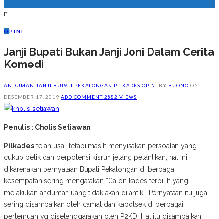
n
O
PINI
Janji Bupati Bukan Janji Joni Dalam Cerita
Komedi
ANDUMAN
JANJI BUPATI
PEKALONGAN
PILKADES
OPINI
BY
BUONO
ON
DESEMBER 17, 2019
ADD COMMENT
2882 VIEWS
Penulis : Cholis Setiawan
Pilkades
telah usai, tetapi masih menyisakan persoalan yang
cukup pelik dan berpotensi kisruh jelang pelantikan, hal ini
dikarenakan pernyataan Bupati Pekalongan di berbagai
kesempatan sering mengatakan “Calon kades terpilih yang
melakukan anduman uang tidak akan dilantik”. Pernyataan itu juga
sering disampaikan oleh camat dan kapolsek di berbagai
pertemuan yg diselenggarakan oleh P2KD. Hal itu disampaikan