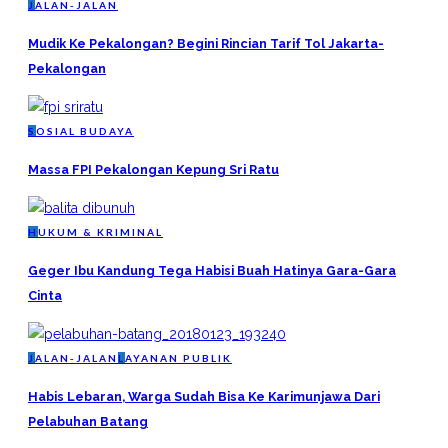
J
ALAN-JALAN
Mudik Ke Pekalongan? Begini Rincian Tarif Tol Jakarta-
Pekalongan
S
OSIAL BUDAYA
Massa FPI Pekalongan Kepung Sri Ratu
H
UKUM & KRIMINAL
Geger Ibu Kandung Tega Habisi Buah Hatinya Gara-Gara
Cinta
J
ALAN-JALAN
L
AYANAN PUBLIK
Habis Lebaran, Warga Sudah Bisa Ke Karimunjawa Dari
Pelabuhan Batang