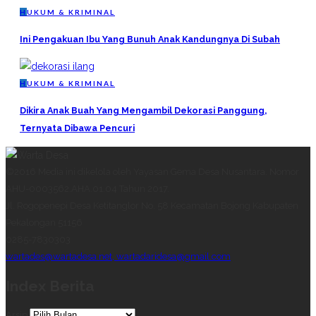
H
UKUM & KRIMINAL
Ini Pengakuan Ibu Yang Bunuh Anak Kandungnya Di Subah
H
UKUM & KRIMINAL
Dikira Anak Buah Yang Mengambil Dekorasi Panggung,
Ternyata Dibawa Pencuri
©2016 Media ini dikelola oleh Yayasan Gema Desa Nusantara. Nomor
AHU-0003562.AHA.01.04 Tahun 2017.
Jl. Rogopenepi Desa Ketitanglor No. 58 Kecamatan Bojong Kabupaten
Pekalongan 51156
0285-7830303
wartades@wartadesa.net, wartadaridesa@gmail.com
Index Berita
Arsip