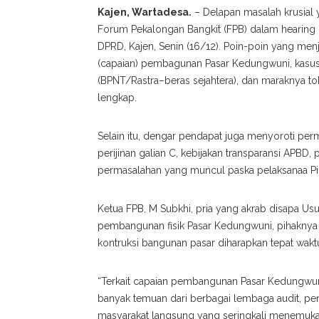
Kajen, Wartadesa.
– Delapan masalah krusial
Forum Pekalongan Bangkit (FPB) dalam hearing 
DPRD, Kajen, Senin (16/12). Poin-poin yang men
(capaian) pembagunan Pasar Kedungwuni, kasus
(BPNT/Rastra–beras sejahtera), dan maraknya t
lengkap.
Selain itu, dengar pendapat juga menyoroti permas
perijinan galian C, kebijakan transparansi APB
permasalahan yang muncul paska pelaksanaa Pilk
Ketua FPB, M Subkhi, pria yang akrab disapa U
pembangunan fisik Pasar Kedungwuni, pihaknya 
kontruksi bangunan pasar diharapkan tepat wakt
“Terkait capaian pembangunan Pasar Kedungwuni
banyak temuan dari berbagai lembaga audit, 
masyarakat langsung yang seringkali menemukan k