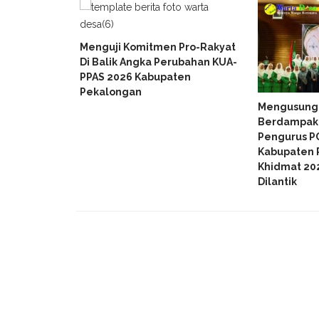
k Tak
Menguji Komitmen Pro-Rakyat
, Warga
Di Balik Angka Perubahan KUA-
Pohon Pisang
PPAS 2026 Kabupaten
Pancing”
Pekalongan
Mengusung
Berdampak 
Pengurus P
Kabupaten 
Khidmat 20
Dilantik