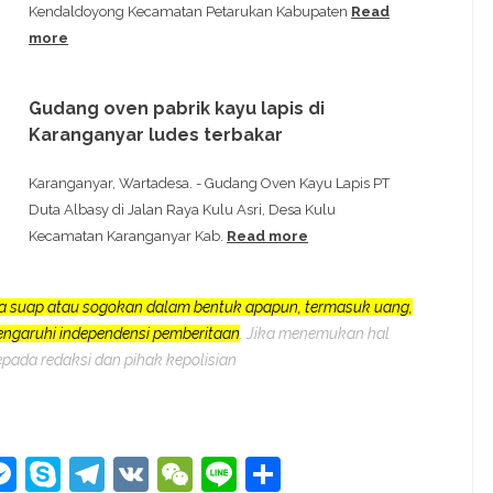
Kendaldoyong Kecamatan Petarukan Kabupaten
Read
more
Gudang oven pabrik kayu lapis di
Karanganyar ludes terbakar
Karanganyar, Wartadesa. - Gudang Oven Kayu Lapis PT
Duta Albasy di Jalan Raya Kulu Asri, Desa Kulu
Kecamatan Karanganyar Kab.
Read more
a suap atau sogokan dalam bentuk apapun, termasuk uang,
pengaruhi independensi pemberitaan
. Jika menemukan hal
epada redaksi dan pihak kepolisian
kedIn
hatsApp
Messenger
Skype
Telegram
VK
WeChat
Line
Share