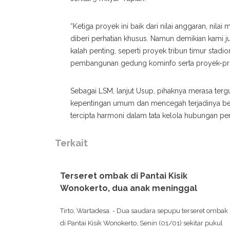
“Ketiga proyek ini baik dari nilai anggaran, nila
diberi perhatian khusus. Namun demikian kami ju
kalah penting, seperti proyek tribun timur st
pembangunan gedung kominfo serta proyek-pro
Sebagai LSM, lanjut Usup, pihaknya merasa te
kepentingan umum dan mencegah terjadinya be
tercipta harmoni dalam tata kelola hubungan pe
Terkait
Terseret ombak di Pantai Kisik
Wonokerto, dua anak meninggal
Tirto, Wartadesa. - Dua saudara sepupu terseret ombak
di Pantai Kisik Wonokerto, Senin (01/01) sekitar pukul