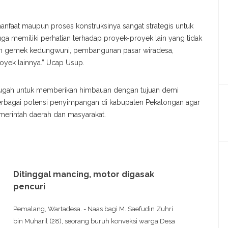
i manfaat maupun proses konstruksinya sangat strategis untuk
ga memiliki perhatian terhadap proyek-proyek lain yang tidak
adion gemek kedungwuni, pembangunan pasar wiradesa,
yek lainnya.” Ucap Usup.
rgugah untuk memberikan himbauan dengan tujuan demi
rbagai potensi penyimpangan di kabupaten Pekalongan agar
merintah daerah dan masyarakat.
Ditinggal mancing, motor digasak
pencuri
Pemalang, Wartadesa. - Naas bagi M. Saefudin Zuhri
bin Muharil (28), seorang buruh konveksi warga Desa