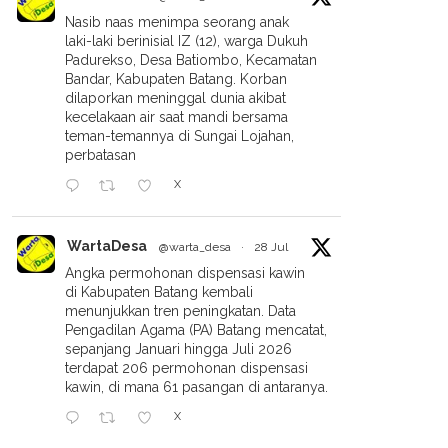
Nasib naas menimpa seorang anak
laki-laki berinisial IZ (12), warga Dukuh
Padurekso, Desa Batiombo, Kecamatan
Bandar, Kabupaten Batang. Korban
dilaporkan meninggal dunia akibat
kecelakaan air saat mandi bersama
teman-temannya di Sungai Lojahan,
perbatasan
X
WartaDesa
@warta_desa
·
28 Jul
Angka permohonan dispensasi kawin
di Kabupaten Batang kembali
menunjukkan tren peningkatan. Data
Pengadilan Agama (PA) Batang mencatat,
sepanjang Januari hingga Juli 2026
terdapat 206 permohonan dispensasi
kawin, di mana 61 pasangan di antaranya.
X