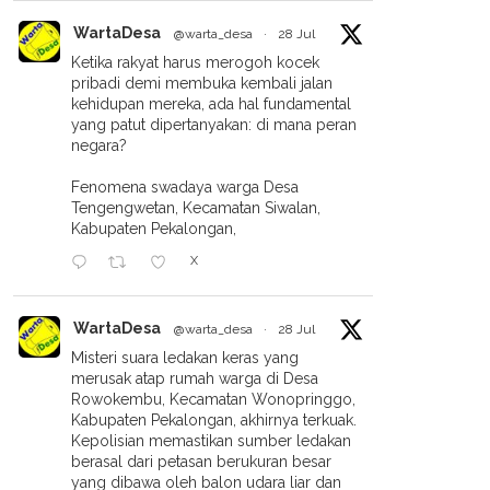
WartaDesa
@warta_desa
·
28 Jul
Ketika rakyat harus merogoh kocek
pribadi demi membuka kembali jalan
kehidupan mereka, ada hal fundamental
yang patut dipertanyakan: di mana peran
negara?
Fenomena swadaya warga Desa
Tengengwetan, Kecamatan Siwalan,
Kabupaten Pekalongan,
X
WartaDesa
@warta_desa
·
28 Jul
Misteri suara ledakan keras yang
merusak atap rumah warga di Desa
Rowokembu, Kecamatan Wonopringgo,
Kabupaten Pekalongan, akhirnya terkuak.
Kepolisian memastikan sumber ledakan
berasal dari petasan berukuran besar
yang dibawa oleh balon udara liar dan