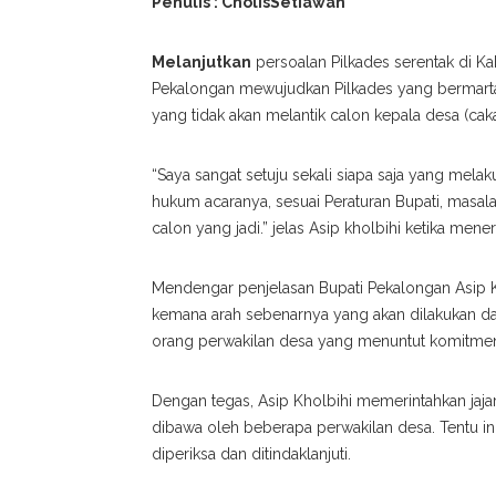
Penulis : CholisSetiawan
Melanjutkan
persoalan Pilkades serentak di K
Pekalongan mewujudkan Pilkades yang bermartab
yang tidak akan melantik calon kepala desa (cak
“Saya sangat setuju sekali siapa saja yang melaku
hukum acaranya, sesuai Peraturan Bupati, masa
calon yang jadi.” jelas Asip kholbihi ketika mene
Mendengar penjelasan Bupati Pekalongan Asip
kemana arah sebenarnya yang akan dilakukan da
orang perwakilan desa yang menuntut komitmen d
Dengan tegas, Asip Kholbihi memerintahkan jaj
dibawa oleh beberapa perwakilan desa. Tentu i
diperiksa dan ditindaklanjuti.