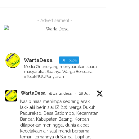
- Advertisement -
WartaDesa
Follow
Media Online yang menyuarakan suara
masyarakat Saatnya Warga Bersuara
#TolakRUUPenyiaran
WartaDesa
@warta_desa
·
28 Jul
Nasib naas menimpa seorang anak
laki-laki berinisial IZ (12), warga Dukuh
Padurekso, Desa Batiombo, Kecamatan
Bandar, Kabupaten Batang. Korban
dilaporkan meninggal dunia akibat
kecelakaan air saat mandi bersama
teman-temannya di Sungai Lojahan,