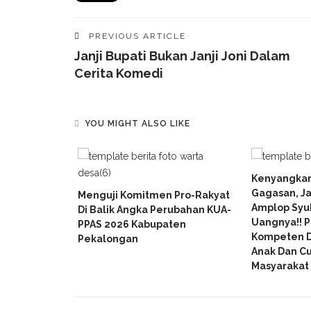
PREVIOUS ARTICLE
Janji Bupati Bukan Janji Joni Dalam
Cerita Komedi
YOU MIGHT ALSO LIKE
Kenyangkan
Gagasan, J
Fatih FTIK
Menguji Komitmen Pro-Rakyat
Amplop Syu
er Visioner
Di Balik Angka Perubahan KUA-
Uangnya!! P
PPAS 2026 Kabupaten
Kompeten 
Pekalongan
Anak Dan C
Masyarakat