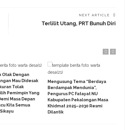
NEXT ARTICLE
Terlilit Utang, PRT Bunuh Diri
 Otak Dengan
Tak 
angan Mau Didesak
Himp
Mengusung Tema “Berdaya
kuran Tolak
Peka
Berdampak Mendunia”,
ilih Pemimpin Yang
Pro
Pengurus PC Fatayat NU
Demi Masa Depan
Kabupaten Pekalongan Masa
ucu Kita Semua
Khidmat 2025–2030 Resmi
 Sikayu
Dilantik