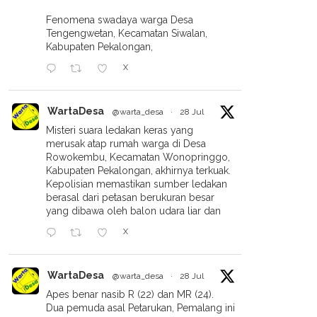
Fenomena swadaya warga Desa
Tengengwetan, Kecamatan Siwalan,
Kabupaten Pekalongan,
X
WartaDesa
@warta_desa
·
28 Jul
Misteri suara ledakan keras yang
merusak atap rumah warga di Desa
Rowokembu, Kecamatan Wonopringgo,
Kabupaten Pekalongan, akhirnya terkuak.
Ingin Santai Setelah
Jaga Transparansi Dana Umat,
Kepolisian memastikan sumber ledakan
un 24,6 Miliar, LAZISMU
KAP Abdul Hamid Dan Rekan
berasal dari petasan berukuran besar
yang dibawa oleh balon udara liar dan
longan Canangkan 4
Audit Laporan Keuangan
gram Unggulan
LAZISMU Pekalongan Tahun
X
Buku 2025
WartaDesa
@warta_desa
·
28 Jul
Apes benar nasib R (22) dan MR (24).
Dua pemuda asal Petarukan, Pemalang ini