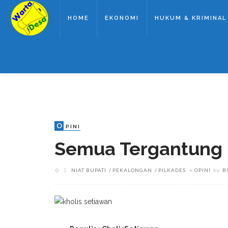
HOME
EKONOMI
HUKUM & KRIMINAL
O
PINI
Semua Tergantung D
NIAT BUPATI
PEKALONGAN
PILKADES
OPINI
by
B