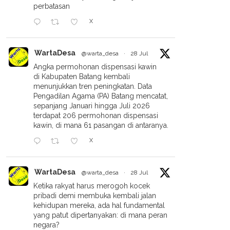
perbatasan
X
WartaDesa
@warta_desa
·
28 Jul
Angka permohonan dispensasi kawin
di Kabupaten Batang kembali
menunjukkan tren peningkatan. Data
Pengadilan Agama (PA) Batang mencatat,
sepanjang Januari hingga Juli 2026
terdapat 206 permohonan dispensasi
kawin, di mana 61 pasangan di antaranya.
X
WartaDesa
@warta_desa
·
28 Jul
Ketika rakyat harus merogoh kocek
pribadi demi membuka kembali jalan
kehidupan mereka, ada hal fundamental
yang patut dipertanyakan: di mana peran
negara?