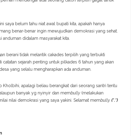
 pernah mendengar ada seorang calon terpilih gagal lantik
ini saya belum tahu niat awal bupati kita, apakah hanya
 memang benar-benar ingin mewujudkan demokrasi yang sehat.
isi anduman didalam masyarakat kita.
n berani tidak melantik cakades terpilih yang terbukti
 catatan sejarah penting untuk pilkades 6 tahun yang akan
desa yang selalu mengharapkan ada anduman.
Kholbihi, apalagi beliau berangkat dari seorang santri tentu
 walaupun banyak yg nyinyir dan mem
bully
(melakukan
lai nilai demokrasi yang saya yakini. Selamat mem
bully.
(*.*)
n