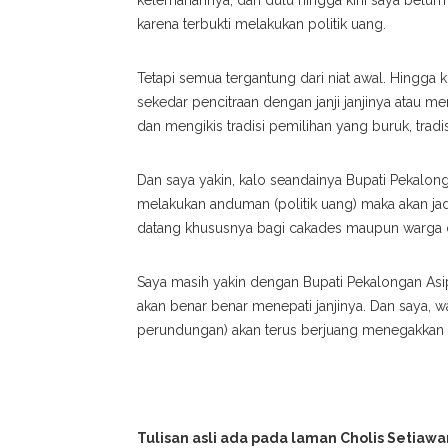
kelemahannya, dari dulu hingga kini saya belum
karena terbukti melakukan politik uang.
Tetapi semua tergantung dari niat awal. Hingga k
sekedar pencitraan dengan janji janjinya atau
dan mengikis tradisi pemilihan yang buruk, trad
Dan saya yakin, kalo seandainya Bupati Pekalonga
melakukan anduman (politik uang) maka akan jadi
datang khususnya bagi cakades maupun warga 
Saya masih yakin dengan Bupati Pekalongan Asip 
akan benar benar menepati janjinya. Dan saya,
perundungan) akan terus berjuang menegakkan ni
Tulisan asli ada pada laman Cholis Setiawa