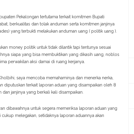
abupaten Pekalongan tertutama terkait komitmen Bupati
at, berkualitas dan tolak anduman serta komitmen janjinya
ades) yang terbukti melakukan anduman uang ( politik uang ).
kan money politik untuk tidak dilantik tapi tentunya sesuai
lahnya siapa yang bisa membuktikan yang dikasih uang, noblos
rima perwakilan aksi damai di ruang kerjanya.
 Kholbihi, saya mencoba memahaminya dan menerka nerka,
n diputuskan terkait laporan aduan yang disampaikan oleh 8
an janjinya yang berkali kali disampaikan.
aran dibawahnya untuk segera memeriksa laporan aduan yang
ni cukup melegakan, setidaknya laporan aduannya akan