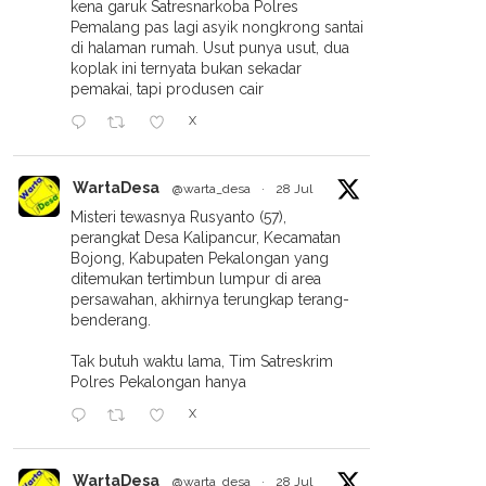
kena garuk Satresnarkoba Polres
Pemalang pas lagi asyik nongkrong santai
di halaman rumah. Usut punya usut, dua
koplak ini ternyata bukan sekadar
pemakai, tapi produsen cair
X
WartaDesa
@warta_desa
·
28 Jul
Misteri tewasnya Rusyanto (57),
perangkat Desa Kalipancur, Kecamatan
Bojong, Kabupaten Pekalongan yang
ditemukan tertimbun lumpur di area
persawahan, akhirnya terungkap terang-
benderang.
Tak butuh waktu lama, Tim Satreskrim
Polres Pekalongan hanya
X
WartaDesa
@warta_desa
·
28 Jul