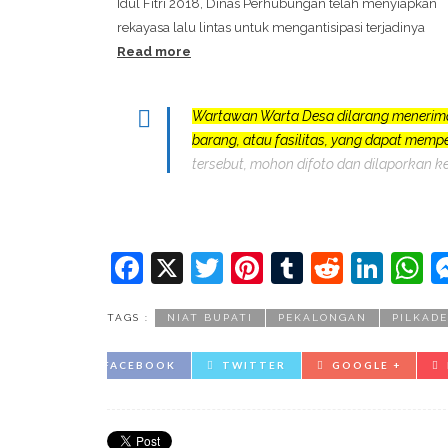
Idul Fitri 2018, Dinas Perhubungan telah menyiapkan
rekayasa lalu lintas untuk mengantisipasi terjadinya
Read more
Wartawan Warta Desa dilarang menerim
barang, atau fasilitas, yang dapat mem
tersebut, mohon difoto dan dilaporkan k
Facebook
X
Twitter
Pinterest
Tumblr
Reddit
Lin
W
TAGS :
NIAT BUPATI
PEKALONGAN
PILKADE
FACEBOOK
TWITTER
GOOGLE +