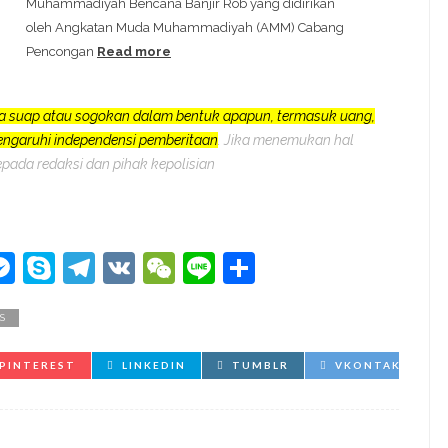
Muhammadiyah Bencana Banjir Rob yang didirikan
oleh Angkatan Muda Muhammadiyah (AMM) Cabang
Pencongan
Read more
a suap atau sogokan dalam bentuk apapun, termasuk uang,
pengaruhi independensi pemberitaan
. Jika menemukan hal
epada redaksi dan pihak kepolisian
kedIn
hatsApp
Messenger
Skype
Telegram
VK
WeChat
Line
Share
S
PINTEREST
LINKEDIN
TUMBLR
VKONTAKTE