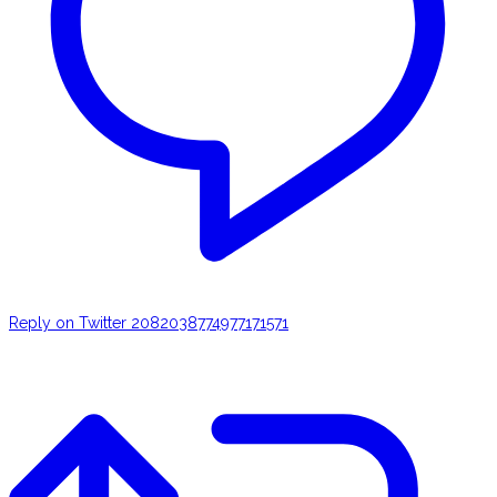
Reply on Twitter 2082038774977171571