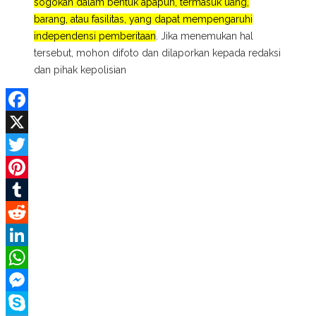
sogokan dalam bentuk apapun, termasuk uang,
barang, atau fasilitas, yang dapat mempengaruhi
independensi pemberitaan
. Jika menemukan hal
tersebut, mohon difoto dan dilaporkan kepada redaksi
dan pihak kepolisian
Facebook
X
Twitter
Pinterest
Tumblr
Reddit
LinkedIn
WhatsApp
Messenger