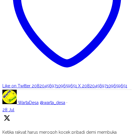
Like on Twitter 2082045697109659651
X
2082045697109659651
WartaDesa
@warta_desa
·
28 Jul
Ketika rakyat harus merogoh kocek pribadi demi membuka