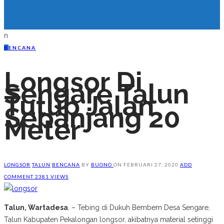
n
B
ENCANA
Longsor Di
Sengare Talun
Tutup Jalan
Sepanjang 20
Meter
LONGSOR
TALUN
BENCANA
BY
BUONO
ON
FEBRUARI 27, 2020
ADD
COMMENT
2381 VIEWS
Talun, Wartadesa
. – Tebing di Dukuh Bembem Desa Sengare,
Talun Kabupaten Pekalongan longsor, akibatnya material setinggi