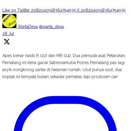
Like on Twitter 2082040518364794935
X
2082040518364794935
WartaDesa
@warta_desa
·
28 Jul
Apes benar nasib R (22) dan MR (24). Dua pemuda asal Petarukan,
Pemalang ini kena garuk Satresnarkoba Polres Pemalang pas lagi
asyik nongkrong santai di halaman rumah. Usut punya usut, dua
koplak ini ternyata bukan sekadar pemakai, tapi produsen cair