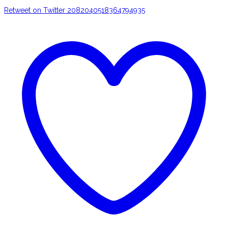
Retweet on Twitter 2082040518364794935