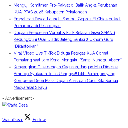
Menguji Komitmen Pro-Rakyat di Balik Angka Perubahan
KUA-PPAS 2026 Kabupaten Pekalongan
Empat Hari Pasca-Launch: Sambel Geprek El Chicken Jadi
Primadona di Pekalongan
Dugaan Pelecehan Verbal & Fisik Belasan Siswi SMAN 1
Kedungwuni Usai: Disdik Jateng Sanksi 2 Oknum Guru
“Dikantorkan”
Viral Video Live TikTok Diduga Petugas KUA Comal
Pemalang saat Jam Kerja, Mengaku “Santai Nunggu Absen”
Kenyangkan Otak dengan Gagasan, Jangan Mau Didesak
Amplop Syukuran Tolak Uangnya!! Pilih Pemimpin yang
Kompeten Demi Masa Depan Anak dan Cucu Kita Semua
Masyarakat Sikayu
- Advertisement -
WartaDesa
Follow