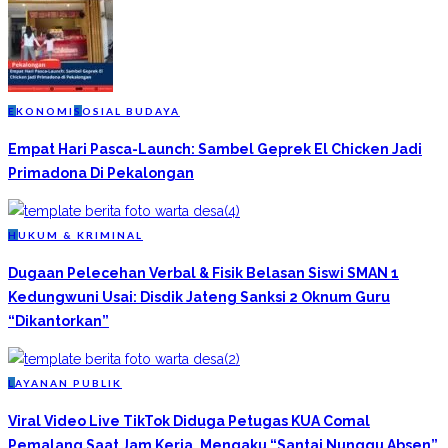
E
KONOMI
S
OSIAL BUDAYA
Empat Hari Pasca-Launch: Sambel Geprek El Chicken Jadi
Primadona Di Pekalongan
H
UKUM & KRIMINAL
Dugaan Pelecehan Verbal & Fisik Belasan Siswi SMAN 1
Kedungwuni Usai: Disdik Jateng Sanksi 2 Oknum Guru
“Dikantorkan”
L
AYANAN PUBLIK
Viral Video Live TikTok Diduga Petugas KUA Comal
Pemalang Saat Jam Kerja, Mengaku “Santai Nunggu Absen”