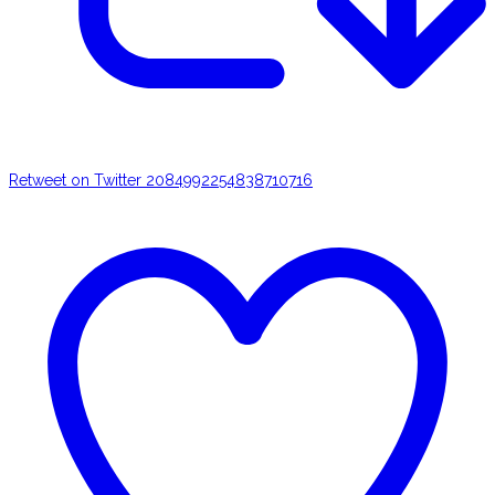
Retweet on Twitter 2084992254838710716