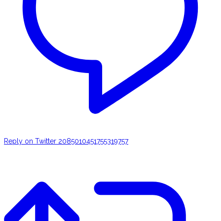
Reply on Twitter 2085010451755319757