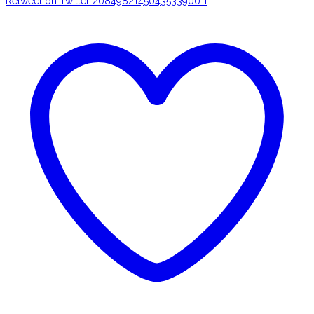
Retweet on Twitter 2084982145043533900
1