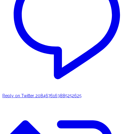
Reply on Twitter 2084676163885252625