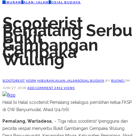
H
IBURAN
J
ALAN-JALAN
S
OSIAL BUDAYA
Scooterist
Pemalang Serbu
Bukit
Gambangan
Cempaka
Wulung
SCOOTOREIST
VESPA
HIBURAN
JALAN-JALAN
SOSIAL BUDAYA
BY
BUONO
ON
JUNI 27, 2018
ADD COMMENT
3452 VIEWS
Halal bi Halal scooterist Pemalang sekaligus pemilihan ketua FKSP
di OW Banyumudal, Ahad (24/06)
Pemalang, Wartadesa.
– Tiga ratus
scooterist
(pengguna dan
pecinta vespa) menyerbu Bukit Gambangan Cempaka Wulung
Desa Banyumundal, Kecamatan Moga, Kabupaten Pemalang, Ahad