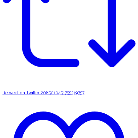
Retweet on Twitter 2085010451755319757