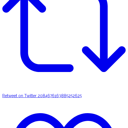
Retweet on Twitter 2084676163885252625