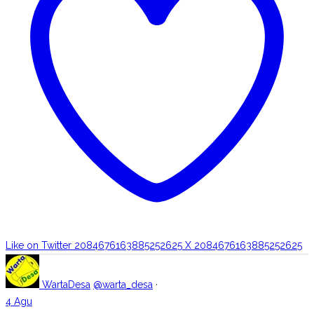
Like on Twitter 2084676163885252625
X
2084676163885252625
WartaDesa
@warta_desa
·
4 Agu