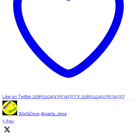
Like on Twitter 2085010451755319757
X
2085010451755319757
WartaDesa
@warta_desa
·
5 Agu