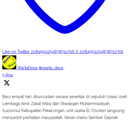
Like on Twitter 2084992254838710716
X
2084992254838710716
WartaDesa
@warta_desa
·
5 Agu
Baru empat hari diluncurkan secara serentak di sepuluh lokasi oleh
Lembaga Amil Zakat Infaq dan Shadaqah Muhammadiyah
(Lazismu) Kabupaten Pekalongan, unit usaha El Chicken langsung
menyedot perhatian masyarakat. Varian menu Sambel Geprek