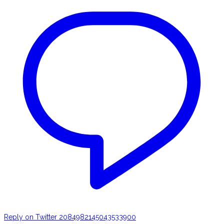
Reply on Twitter 2084982145043533900