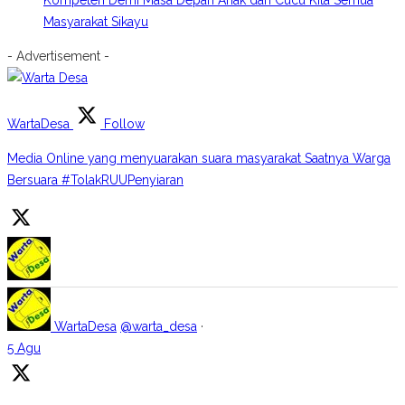
Kompeten Demi Masa Depan Anak dan Cucu Kita Semua
Masyarakat Sikayu
- Advertisement -
WartaDesa
Follow
Media Online yang menyuarakan suara masyarakat Saatnya Warga
Bersuara #TolakRUUPenyiaran
WartaDesa
@warta_desa
·
5 Agu