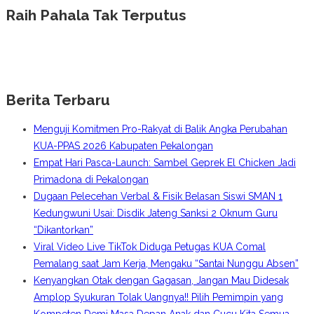
Raih Pahala Tak Terputus
Berita Terbaru
Menguji Komitmen Pro-Rakyat di Balik Angka Perubahan
KUA-PPAS 2026 Kabupaten Pekalongan
Empat Hari Pasca-Launch: Sambel Geprek El Chicken Jadi
Primadona di Pekalongan
Dugaan Pelecehan Verbal & Fisik Belasan Siswi SMAN 1
Kedungwuni Usai: Disdik Jateng Sanksi 2 Oknum Guru
“Dikantorkan”
Viral Video Live TikTok Diduga Petugas KUA Comal
Pemalang saat Jam Kerja, Mengaku “Santai Nunggu Absen”
Kenyangkan Otak dengan Gagasan, Jangan Mau Didesak
Amplop Syukuran Tolak Uangnya!! Pilih Pemimpin yang