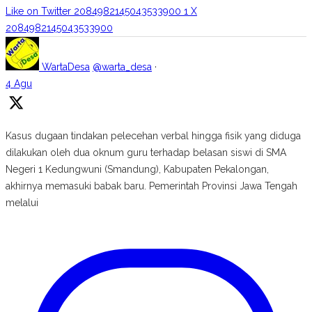
Like on Twitter 2084982145043533900
1
X
2084982145043533900
WartaDesa
@warta_desa
·
4 Agu
Kasus dugaan tindakan pelecehan verbal hingga fisik yang diduga
dilakukan oleh dua oknum guru terhadap belasan siswi di SMA
Negeri 1 Kedungwuni (Smandung), Kabupaten Pekalongan,
akhirnya memasuki babak baru. Pemerintah Provinsi Jawa Tengah
melalui