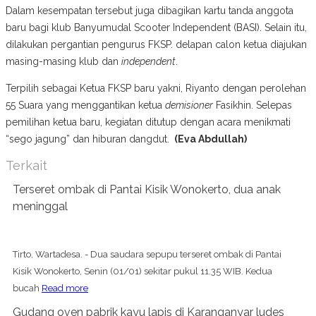
Dalam kesempatan tersebut juga dibagikan kartu tanda anggota
baru bagi klub Banyumudal Scooter Independent (BASI). Selain itu,
dilakukan pergantian pengurus FKSP. delapan calon ketua diajukan
masing-masing klub dan
independent
.
Terpilih sebagai Ketua FKSP baru yakni, Riyanto dengan perolehan
55 Suara yang menggantikan ketua
demisioner
Fasikhin. Selepas
pemilihan ketua baru, kegiatan ditutup dengan acara menikmati
“sego jagung” dan hiburan dangdut.
(Eva Abdullah)
Terkait
Terseret ombak di Pantai Kisik Wonokerto, dua anak
meninggal
Tirto, Wartadesa. - Dua saudara sepupu terseret ombak di Pantai
Kisik Wonokerto, Senin (01/01) sekitar pukul 11.35 WIB. Kedua
bucah
Read more
Gudang oven pabrik kayu lapis di Karanganyar ludes