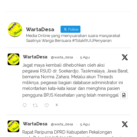
WartaDesa
Follow
Media Online yang menyuarakan suara masyarakat
Saatnya Warga Bersuara #TolakRUUPenyiaran
WartaDesa
@warta_desa
·
5 Agu
Jagat maya kembali dihebohkan oleh aksi
pegawai RSUD dr. Soekardjo, Tasikmalaya, Jawa Barat,
bernama Norma Zahara. Melalui akun Threads
miliknya, pegawai bagian database administrator ini
melontarkan kata-kata kasar dan menghina pasien
pengguna BPJS Kesehatan yang telah meninggal
X
WartaDesa
@warta_desa
·
5 Agu
Rapat Paripurna DPRD Kabupaten Pekalongan