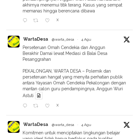
akhirnya menemui titik terang. Kasus yang sempat
memanas hingga berencana dibawa
X
WartaDesa
@warta_desa
·
4 Agu
Perseteruan Omah Cendekia dan Anggun
Berakhir Damai lewat Mediasi di Balai Desa
Pesanggrahan
PEKALONGAN, WARTA DESA – Polemik dan
perseteruan hangat yang menyita perhatian publik
antara Yayasan Omah Cendekia Pekalongan dengan
mantan calon guru pendampingnya, Anggun Wuri
Astuti
X
WartaDesa
@warta_desa
·
4 Agu
Komitmen untuk menciptakan lingkungan belajar
yang ideal tidak hanya berfokus pada kualitas