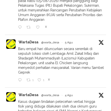
pada Rabu (05/08/2026) menjadi panggung bagi
Pelaksana Tugas (Plt.) Bupati Pekalongan, Sukirman,
untuk menyerahkan Rancangan Perubahan Kebijakan
Umum Anggaran (KUA) serta Perubahan Prioritas dan
Plafon Anggaran
X
WartaDesa
@warta_desa
·
5 Agu
Baru empat hari diluncurkan secara serentak di
sepuluh lokasi oleh Lembaga Amil Zakat Infaq dan
Shadaqah Muhammadiyah (Lazismu) Kabupaten
Pekalongan, unit usaha El Chicken langsung
menyedot perhatian masyarakat. Varian menu Sambel
Geprek
X
1
1
WartaDesa
@warta_desa
·
4 Agu
Kasus dugaan tindakan pelecehan verbal hingga
fisik yang diduga dilakukan oleh dua oknum guru
terhadap belasan siswi di SMA Negeri 1 Kedungwuni