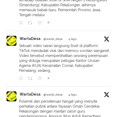
(Smandung), Kabupaten Pekalongan, akhirnya
memasuki babak baru. Pemerintah Provinsi Jawa
Tengah melalui
X
WartaDesa
@warta_desa
·
4 Agu
Sebuah video siaran langsung (live) di platform
TikTok mendadak viral dan memicu sorotan warganet.
Video tersebut memperlihatkan seorang perempuan
yang diduga merupakan petugas Kantor Urusan
Agama (KUA) Kecamatan Comal, Kabupaten
Pemalang, sedang
X
WartaDesa
@warta_desa
·
4 Agu
Polemik dan perseteruan hangat yang menyita
perhatian publik antara Yayasan Omah Cendekia
Pekalongan dengan mantan calon guru
pendampingnya, Anggun Wuri Astuti Ramadhani,