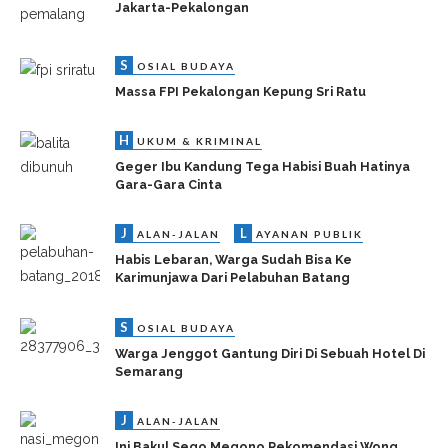
Jakarta-Pekalongan
S
OSIAL BUDAYA
Massa FPI Pekalongan Kepung Sri Ratu
H
UKUM & KRIMINAL
Geger Ibu Kandung Tega Habisi Buah Hatinya
Gara-Gara Cinta
J
L
ALAN-JALAN
AYANAN PUBLIK
Habis Lebaran, Warga Sudah Bisa Ke
Karimunjawa Dari Pelabuhan Batang
S
OSIAL BUDAYA
Warga Jenggot Gantung Diri Di Sebuah Hotel Di
Semarang
J
ALAN-JALAN
Ini Bakul Sego Megono Rekomendasi Wong