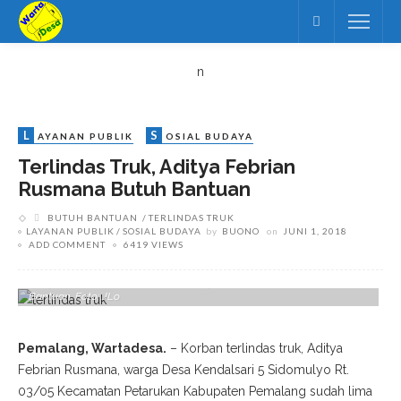
n
L
S
AYANAN PUBLIK
OSIAL BUDAYA
Terlindas Truk, Aditya Febrian
Rusmana Butuh Bantuan
BUTUH BANTUAN
TERLINDAS TRUK
LAYANAN PUBLIK
SOSIAL BUDAYA
by
BUONO
on
JUNI 1, 2018
ADD COMMENT
6419 VIEWS
Aditya, Korban Terlindas Truk Di Lampu Merah Petarukan Ini Butuh
Bantuan. Foto: JLo
Pemalang, Wartadesa.
– Korban terlindas truk, Aditya
Febrian Rusmana, warga Desa Kendalsari 5 Sidomulyo Rt.
03/05 Kecamatan Petarukan Kabupaten Pemalang sudah lima