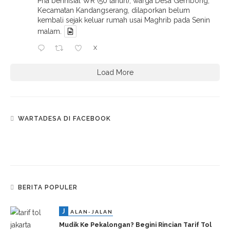
Pria berinisial WR (50 tahun), warga Desa Gembong,
Kecamatan Kandangserang, dilaporkan belum
kembali sejak keluar rumah usai Maghrib pada Senin
malam.
X
Load More
WARTADESA DI FACEBOOK
BERITA POPULER
J
ALAN-JALAN
Mudik Ke Pekalongan? Begini Rincian Tarif Tol