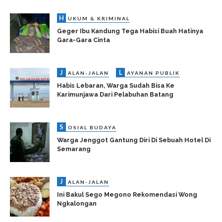
H
UKUM & KRIMINAL
Geger Ibu Kandung Tega Habisi Buah Hatinya
Gara-Gara Cinta
J
L
ALAN-JALAN
AYANAN PUBLIK
Habis Lebaran, Warga Sudah Bisa Ke
Karimunjawa Dari Pelabuhan Batang
S
OSIAL BUDAYA
Warga Jenggot Gantung Diri Di Sebuah Hotel Di
Semarang
J
ALAN-JALAN
Ini Bakul Sego Megono Rekomendasi Wong
Ngkalongan