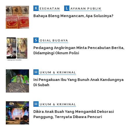
K
L
ESEHATAN
AYANAN PUBLIK
Bahaya Bleng Mengancam, Apa Solusinya?
S
OSIAL BUDAYA
Pedagang Angkringan Minta Pencabutan Berita,
Didampingi Oknum Polisi
H
UKUM & KRIMINAL
Ini Pengakuan Ibu Yang Bunuh Anak Kandungnya
Di Subah
H
UKUM & KRIMINAL
Dikira Anak Buah Yang Mengambil Dekorasi
Panggung, Ternyata Dibawa Pencuri