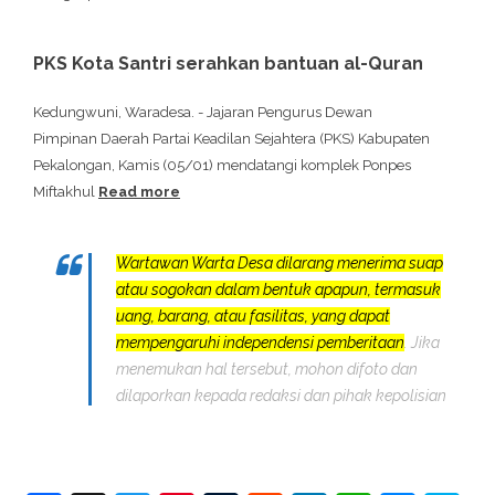
PKS Kota Santri serahkan bantuan al-Quran
Kedungwuni, Waradesa. - Jajaran Pengurus Dewan
Pimpinan Daerah Partai Keadilan Sejahtera (PKS) Kabupaten
Pekalongan, Kamis (05/01) mendatangi komplek Ponpes
Miftakhul
Read more
Wartawan Warta Desa dilarang menerima suap
atau sogokan dalam bentuk apapun, termasuk
uang, barang, atau fasilitas, yang dapat
mempengaruhi independensi pemberitaan
. Jika
menemukan hal tersebut, mohon difoto dan
dilaporkan kepada redaksi dan pihak kepolisian