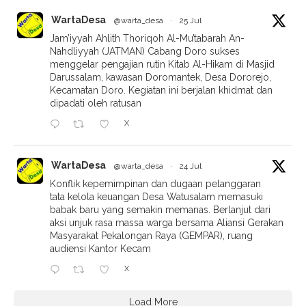
WartaDesa
@warta_desa
·
25 Jul
Jam’iyyah Ahlith Thoriqoh Al-Mu’tabarah An-
Nahdliyyah (JATMAN) Cabang Doro sukses
menggelar pengajian rutin Kitab Al-Hikam di Masjid
Darussalam, kawasan Doromantek, Desa Dororejo,
Kecamatan Doro. Kegiatan ini berjalan khidmat dan
dipadati oleh ratusan
X
WartaDesa
@warta_desa
·
24 Jul
Konflik kepemimpinan dan dugaan pelanggaran
tata kelola keuangan Desa Watusalam memasuki
babak baru yang semakin memanas. Berlanjut dari
aksi unjuk rasa massa warga bersama Aliansi Gerakan
Masyarakat Pekalongan Raya (GEMPAR), ruang
audiensi Kantor Kecam
X
Load More