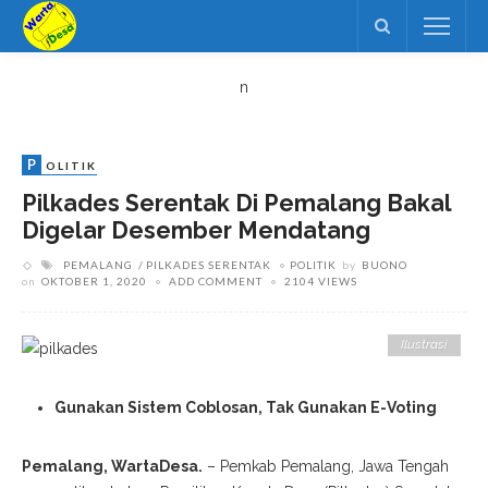
n
P
OLITIK
Pilkades Serentak Di Pemalang Bakal
Digelar Desember Mendatang
PEMALANG
PILKADES SERENTAK
POLITIK
by
BUONO
on
OKTOBER 1, 2020
ADD COMMENT
2104 VIEWS
Ilustrasi
Gunakan Sistem Coblosan, Tak Gunakan E-Voting
Pemalang, WartaDesa.
– Pemkab Pemalang, Jawa Tengah