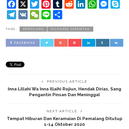
Facebook
X
Twitter
Pinterest
Tumblr
Reddit
LinkedIn
Whats
Mes
S
Telegram
VK
WeChat
Line
Share
TAGS :
PEMALANG
PILKADES SERENTAK
FACEBOOK
PREVIOUS ARTICLE
Inna Lillahi Wa Inna Illaihi Rojiun, Hendak Dirias, Sang
Pengantin Pinsan Dan Meninggal
NEXT ARTICLE
Tempat Hiburan Dan Keramaian Di Pemalang Ditutup
1-14 Oktober 2020