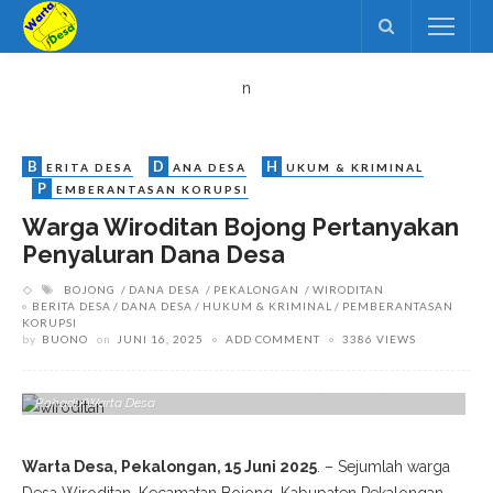
n
B
D
H
ERITA DESA
ANA DESA
UKUM & KRIMINAL
P
EMBERANTASAN KORUPSI
Warga Wiroditan Bojong Pertanyakan
Penyaluran Dana Desa
BOJONG
DANA DESA
PEKALONGAN
WIRODITAN
BERITA DESA
DANA DESA
HUKUM & KRIMINAL
PEMBERANTASAN
KORUPSI
by
BUONO
on
JUNI 16, 2025
ADD COMMENT
3386 VIEWS
Warga Desa Wiroditan Bojong Mempertanyakan Penggunaan Dana
Desa Dalam Sebuah Audiensi Semalam, Ahad 15 Juni 2025. Foto:
Rohadi/Warta Desa
Warta Desa, Pekalongan, 15 Juni 2025
. – Sejumlah warga