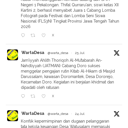
Negeri 1 Pekalongan. Thifal Qurraru'ain, siswi kelas XII
Kartini 2, berhasil menyabet Juara 1 Cabang Lomba
Fotografi pada Festival dan Lomba Seni Siswa
Nasional (FLS3N) Tingkat Provinsi Jawa Tengah Tahun
2026
X
WartaDesa
@warta_desa
·
25 Jul
Jam’iyyah Ahlith Thoriqoh Al-Mu’tabarah An-
Nahdliyyah (JATMAN) Cabang Doro sukses
menggelar pengajian rutin Kitab Al-Hikam di Masjid
Darussalam, kawasan Doromantek, Desa Dororejo,
Kecamatan Doro. Kegiatan ini berjalan khidmat dan
dipadati oleh ratusan
X
WartaDesa
@warta_desa
·
24 Jul
Konflik kepemimpinan dan dugaan pelanggaran
tata kelola keuangan Desa Watusalam memasuki