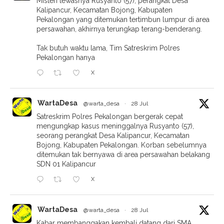
Misteri tewasnya Rusyanto (57), perangkat Desa
Kalipancur, Kecamatan Bojong, Kabupaten
Pekalongan yang ditemukan tertimbun lumpur di area
persawahan, akhirnya terungkap terang-benderang.
Tak butuh waktu lama, Tim Satreskrim Polres
Pekalongan hanya
X
WartaDesa
@warta_desa
·
28 Jul
Satreskrim Polres Pekalongan bergerak cepat
mengungkap kasus meninggalnya Rusyanto (57),
seorang perangkat Desa Kalipancur, Kecamatan
Bojong, Kabupaten Pekalongan. Korban sebelumnya
ditemukan tak bernyawa di area persawahan belakang
SDN 01 Kalipancur
X
WartaDesa
@warta_desa
·
28 Jul
Kabar membanggakan kembali datang dari SMA