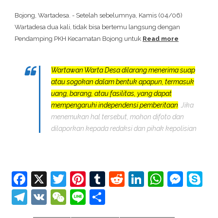
Bojong, Wartadesa. - Setelah sebelumnya, Kamis (04/06)
Wartadesa dua kali, tidak bisa bertemu langsung dengan
Pendamping PKH Kecamatan Bojong untuk
Read more
Wartawan Warta Desa dilarang menerima suap
atau sogokan dalam bentuk apapun, termasuk
uang, barang, atau fasilitas, yang dapat
mempengaruhi independensi pemberitaan
. Jika
menemukan hal tersebut, mohon difoto dan
dilaporkan kepada redaksi dan pihak kepolisian
Facebook
X
Twitter
Pinterest
Tumblr
Reddit
LinkedIn
Whats
Mes
S
Telegram
VK
WeChat
Line
Share