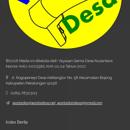
©2016 Media ini dikelola oleh Yayasan Gema Desa Nusantara.
Nomor AHU-0003562.AHA.01.04 Tahun 2017.
Jl. Rogopenepi Desa Ketitanglor No. 58 Kecamatan Bojong
Kabupaten Pekalongan 51156
0285-7830303
wartades@wartadesa.net, wartadaridesa@gmail.com
Index Berita