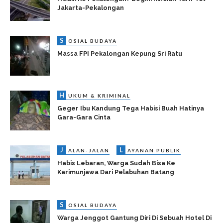
Jakarta-Pekalongan
S
OSIAL BUDAYA
Massa FPI Pekalongan Kepung Sri Ratu
H
UKUM & KRIMINAL
Geger Ibu Kandung Tega Habisi Buah Hatinya
Gara-Gara Cinta
J
L
ALAN-JALAN
AYANAN PUBLIK
Habis Lebaran, Warga Sudah Bisa Ke
Karimunjawa Dari Pelabuhan Batang
S
OSIAL BUDAYA
Warga Jenggot Gantung Diri Di Sebuah Hotel Di