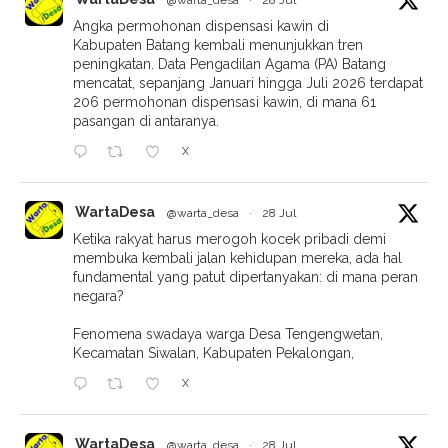
@warta_desa
·
28 Jul
Angka permohonan dispensasi kawin di
Kabupaten Batang kembali menunjukkan tren
peningkatan. Data Pengadilan Agama (PA) Batang
mencatat, sepanjang Januari hingga Juli 2026 terdapat
206 permohonan dispensasi kawin, di mana 61
pasangan di antaranya.
X
WartaDesa
@warta_desa
·
28 Jul
Ketika rakyat harus merogoh kocek pribadi demi
membuka kembali jalan kehidupan mereka, ada hal
fundamental yang patut dipertanyakan: di mana peran
negara?
Fenomena swadaya warga Desa Tengengwetan,
Kecamatan Siwalan, Kabupaten Pekalongan,
X
WartaDesa
@warta_desa
·
28 Jul