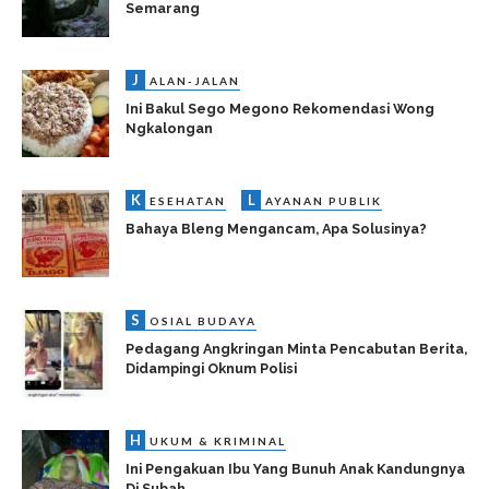
Semarang
J
ALAN-JALAN
Ini Bakul Sego Megono Rekomendasi Wong
Ngkalongan
K
L
ESEHATAN
AYANAN PUBLIK
Bahaya Bleng Mengancam, Apa Solusinya?
S
OSIAL BUDAYA
Pedagang Angkringan Minta Pencabutan Berita,
Didampingi Oknum Polisi
H
UKUM & KRIMINAL
Ini Pengakuan Ibu Yang Bunuh Anak Kandungnya
Di Subah