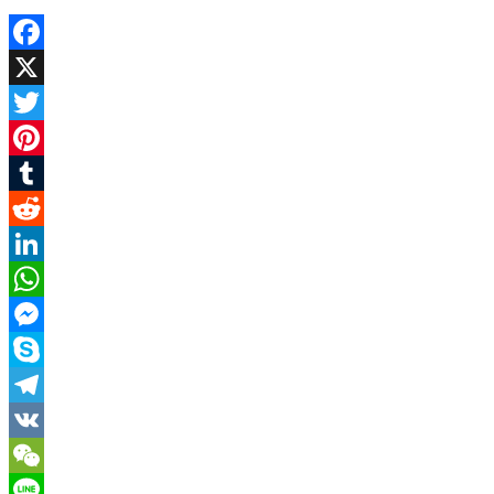
Facebook
X
Twitter
Pinterest
Tumblr
Reddit
LinkedIn
WhatsApp
Messenger
Skype
Telegram
VK
WeChat