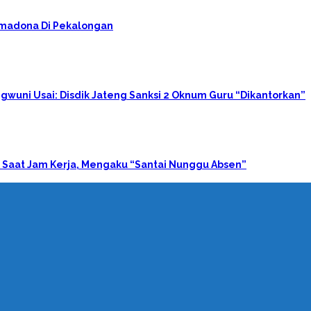
rimadona Di Pekalongan
gwuni Usai: Disdik Jateng Sanksi 2 Oknum Guru “Dikantorkan”
 Saat Jam Kerja, Mengaku “Santai Nunggu Absen”