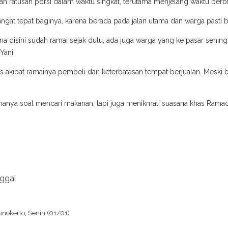
an ratusan porsi dalam waktu singkat, terutama menjelang waktu berb
 sangat tepat baginya, karena berada pada jalan utama dan warga pas
ena disini sudah ramai sejak dulu, ada juga warga yang ke pasar sehing
 Yani
intas akibat ramainya pembeli dan keterbatasan tempat berjualan. Mesk
an hanya soal mencari makanan, tapi juga menikmati suasana khas Ra
nggal
onokerto, Senin (01/01)