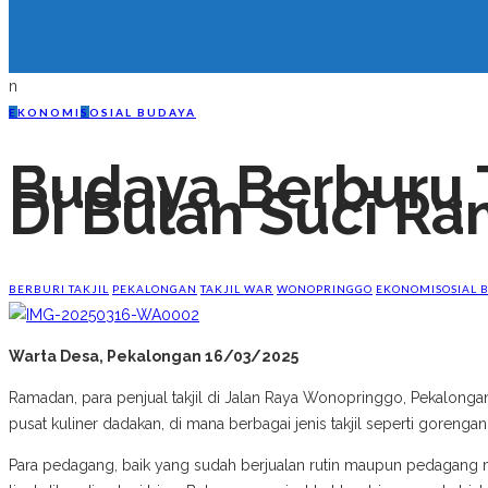
n
E
KONOMI
S
OSIAL BUDAYA
Budaya Berburu 
Di Bulan Suci R
BERBURI TAKJIL
PEKALONGAN
TAKJIL WAR
WONOPRINGGO
EKONOMI
SOSIAL 
Warta Desa, Pekalongan 16/03/2025
Ramadan, para penjual takjil di Jalan Raya Wonopringgo, Pekalongan
pusat kuliner dadakan, di mana berbagai jenis takjil seperti gorengan, 
Para pedagang, baik yang sudah berjualan rutin maupun pedagang