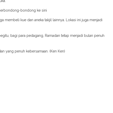
uka.
ti berbondong-bondong ke sini
ga membeli kue dan aneka takjil lainnya. Lokasi ini juga menjadi
i begitu, bagi para pedagang, Ramadan tetap menjadi bulan penuh
madan yang penuh kebersamaan. (Ken Ken)