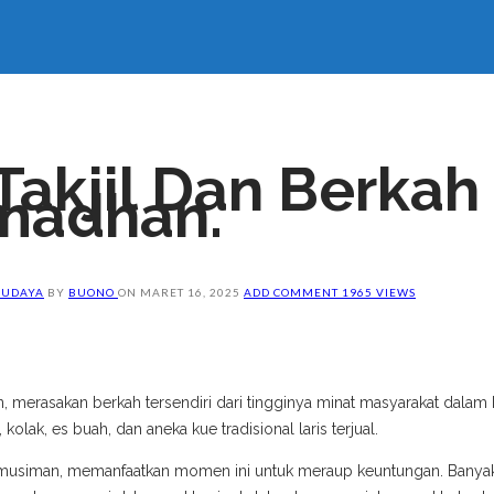
Takjil Dan Berka
amadhan.
BUDAYA
BY
BUONO
ON
MARET 16, 2025
ADD COMMENT
1965 VIEWS
, merasakan berkah tersendiri dari tingginya minat masyarakat dalam 
kolak, es buah, dan aneka kue tradisional laris terjual.
 musiman, memanfaatkan momen ini untuk meraup keuntungan. Banyak