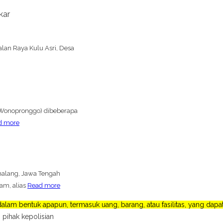
kar
lan Raya Kulu Asri, Desa
 (Wonopronggo) dibeberapa
d more
malang, Jawa Tengah
am, alias
Read more
lam bentuk apapun, termasuk uang, barang, atau fasilitas, yang da
 pihak kepolisian