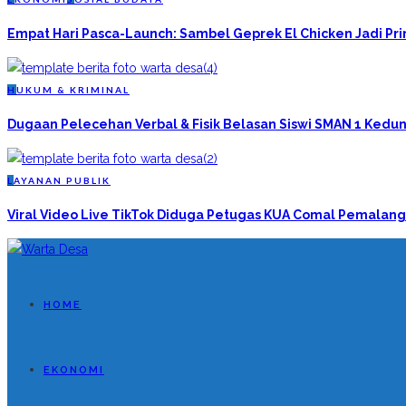
Empat Hari Pasca-Launch: Sambel Geprek El Chicken Jadi P
H
UKUM & KRIMINAL
Dugaan Pelecehan Verbal & Fisik Belasan Siswi SMAN 1 Kedun
L
AYANAN PUBLIK
Viral Video Live TikTok Diduga Petugas KUA Comal Pemalang
HOME
EKONOMI