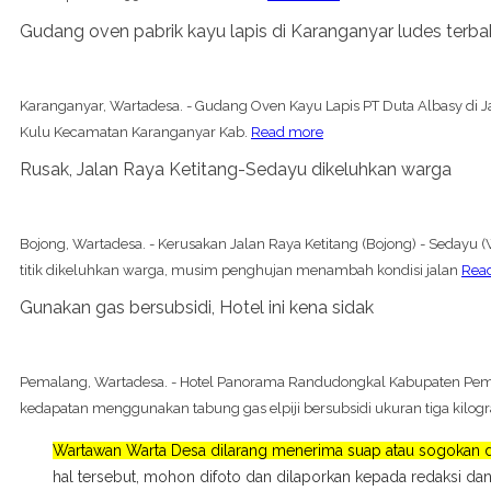
Gudang oven pabrik kayu lapis di Karanganyar ludes terba
Karanganyar, Wartadesa. - Gudang Oven Kayu Lapis PT Duta Albasy di Ja
Kulu Kecamatan Karanganyar Kab.
Read more
Rusak, Jalan Raya Ketitang-Sedayu dikeluhkan warga
Bojong, Wartadesa. - Kerusakan Jalan Raya Ketitang (Bojong) - Sedayu
titik dikeluhkan warga, musim penghujan menambah kondisi jalan
Rea
Gunakan gas bersubsidi, Hotel ini kena sidak
Pemalang, Wartadesa. - Hotel Panorama Randudongkal Kabupaten Pe
kedapatan menggunakan tabung gas elpiji bersubsidi ukuran tiga kilogr
Wartawan Warta Desa dilarang menerima suap atau sogokan da
hal tersebut, mohon difoto dan dilaporkan kepada redaksi dan