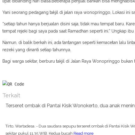
lipat dibanding hari biasa.Beberapa penjual bahkan bisa menghabisk
Yani seorang pedagang takjil di jalan raya wonopringgo, Lokasi ini
“setiap tahun hanya berjualan disini saja, tidak mau tempat baru. Kar
tempat rejeki bagi saya pada saat Ramadhan seperti ini.” Ungkap ibu
Namun, di balik berkah ini, ada tantangan seperti kemacetan lalu l
rezeki yang dinanti setiap tahunnya.
Bagi warga sekitar, berburu takjil di Jalan Raya Wonopringgo buk
Terkait
Terseret ombak di Pantai Kisik Wonokerto, dua anak meni
Tirto, Wartadesa. - Dua saudara sepupu terseret ombak di Pantai Kisik W
sekitar pukul 11.35 WIB. Kedua bucah
Read more