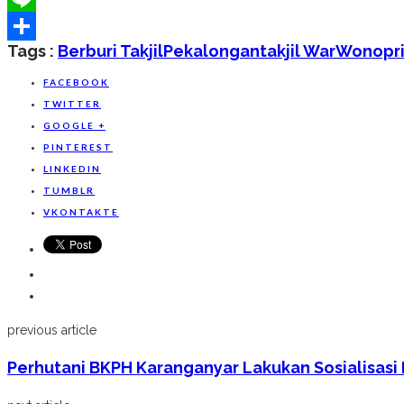
Line
Tags :
Berburi Takjil
Pekalongan
Takjil War
Wonopr
Share
FACEBOOK
TWITTER
GOOGLE +
PINTEREST
LINKEDIN
TUMBLR
VKONTAKTE
previous article
Perhutani BKPH Karanganyar Lakukan Sosialisas