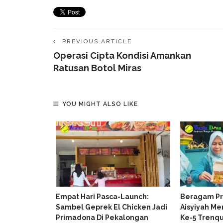
PREVIOUS ARTICLE
Operasi Cipta Kondisi Amankan
Ratusan Botol Miras
YOU MIGHT ALSO LIKE
lal, El-
Empat Hari Pasca-Launch:
Beragam Pr
n Komit
Sambel Geprek El Chicken Jadi
Aisyiyah Me
mpuan
Primadona Di Pekalongan
Ke-5 Trenq