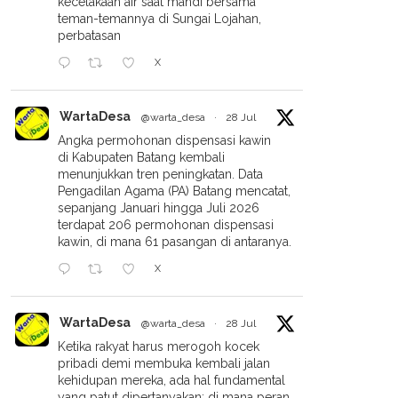
kecelakaan air saat mandi bersama
teman-temannya di Sungai Lojahan,
perbatasan
X
WartaDesa
@warta_desa
·
28 Jul
Angka permohonan dispensasi kawin
di Kabupaten Batang kembali
menunjukkan tren peningkatan. Data
Pengadilan Agama (PA) Batang mencatat,
sepanjang Januari hingga Juli 2026
terdapat 206 permohonan dispensasi
kawin, di mana 61 pasangan di antaranya.
X
WartaDesa
@warta_desa
·
28 Jul
Ketika rakyat harus merogoh kocek
s Digital Marketing, PDNA
Ratusan Perempuan
pribadi demi membuka kembali jalan
longan Ajak Perempuan
Pekalongan Antusias Ikuti
kehidupan mereka, ada hal fundamental
ar Kelola Konten Jualan
Pelatihan Pembuatan Softener
yang patut dipertanyakan: di mana peran