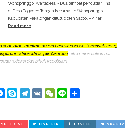
Wonopringgo, Wartadesa. - Dua tempat pencucian jins
di Desa Pegaden Tengah Kecamatan Wonopringgo
Kabupaten Pekalongan ditutup oleh Satpol PP, hari
Read more
a suap atau sogokan dalam bentuk apapun, termasuk uang,
pengaruhi independensi pemberitaan
. Jika menemukan hal
epada redaksi dan pihak kepolisian
kedIn
hatsApp
Messenger
Skype
Telegram
VK
WeChat
Line
Share
PINTEREST
LINKEDIN
TUMBLR
VKONTAKTE