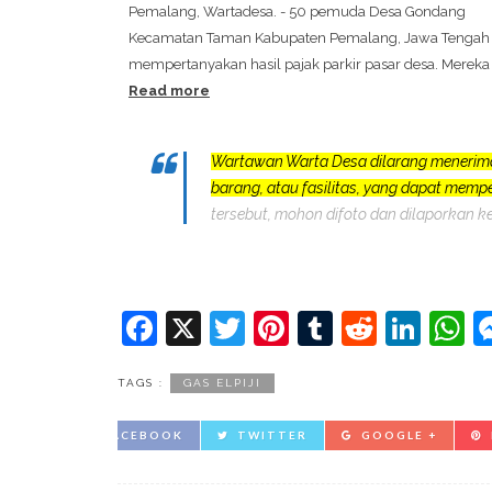
Pemalang, Wartadesa. - 50 pemuda Desa Gondang
Kecamatan Taman Kabupaten Pemalang, Jawa Tengah
mempertanyakan hasil pajak parkir pasar desa. Mereka
Read more
Wartawan Warta Desa dilarang menerim
barang, atau fasilitas, yang dapat mem
tersebut, mohon difoto dan dilaporkan k
Facebook
X
Twitter
Pinterest
Tumblr
Reddit
Lin
W
TAGS :
GAS ELPIJI
FACEBOOK
TWITTER
GOOGLE +