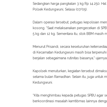
Sedangkan harga pangkalan 3 kg Rp 14.250. Hal 
Polsek Kedungwuni, Selasa (07/05).
Dalam operasi tersebut, petugas kepolisian menda
kosong. “Saat melaksanakan pengecekan di SPBU
5 kg dan 12 kg. Sementara itu, stok BBM masih 
Menurut Prisandi, secara keseluruhan ketersedi
di Kecamatan Kedungwuni masih bisa terpenuhi
berjalan sebagaimana rutinitas biasanya,” ujarnya
Kapolsek menuturkan, kegiatan tersebut dimak
selama bulan Ramadhan. Selain itu, juga untuk 
Kedungwuni.
“Kita menghimbau kepada petugas SPBU agar sela
berkoordinasi masalah kamtibmas lainnya dengan