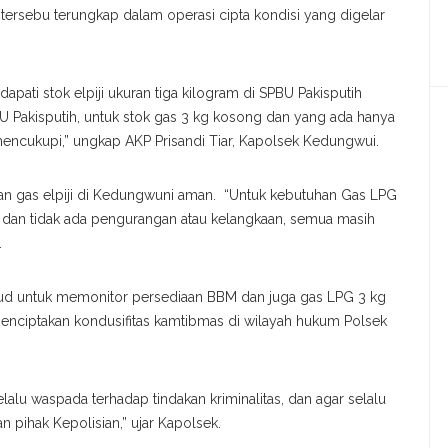
tersebu terungkap dalam operasi cipta kondisi yang digelar
pati stok elpiji ukuran tiga kilogram di SPBU Pakisputih
 Pakisputih, untuk stok gas 3 kg kosong dan yang ada hanya
mencukupi,” ungkap AKP Prisandi Tiar, Kapolsek Kedungwui.
aan gas elpiji di Kedungwuni aman. “Untuk kebutuhan Gas LPG
 dan tidak ada pengurangan atau kelangkaan, semua masih
.
sud untuk memonitor persediaan BBM dan juga gas LPG 3 kg
menciptakan kondusifitas kamtibmas di wilayah hukum Polsek
lu waspada terhadap tindakan kriminalitas, dan agar selalu
 pihak Kepolisian,” ujar Kapolsek.