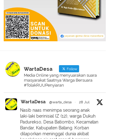
WartaDesa
Follow
Media Online yang menyuarakan suara
masyarakat Saatnya Warga Bersuara
#TolakRUUPenyiaran
WartaDesa
@warta_desa
·
28 Jul
Nasib naas menimpa seorang anak
laki-laki berinisial IZ (12), warga Dukuh
Padurekso, Desa Batiombo, Kecamatan
Bandar, Kabupaten Batang. Korban
dilaporkan meninggal dunia akibat