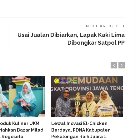
NEXT ARTICLE
Usai Jualan Dibiarkan, Lapak Kaki Lima
Dibongkar Satpol PP
oduk Kuliner UKM
Lewat Inovasi El-Chicken
Baha
riahkan Bazar Milad
Berdaya, PDNA Kabupaten
Peka
u Rogoselo
Pekalongan Raih Juara 1
Pint