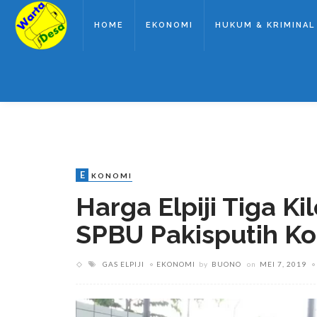
HOME
EKONOMI
HUKUM & KRIMINAL
E
KONOMI
Harga Elpiji Tiga Ki
SPBU Pakisputih K
GAS ELPIJI
EKONOMI
by
BUONO
on
MEI 7, 2019