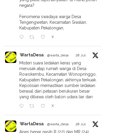
PDNA Dan HIMAFARSI UMPP
negara?
Fenomena swadaya warga Desa
Tengengwetan, Kecamatan Siwalan,
Kabupaten Pekalongan,
X
WartaDesa
@warta_desa
·
28 Jul
Misteri suara ledakan keras yang
merusak atap rumah warga di Desa
Rowokembu, Kecamatan Wonopringgo,
Kabupaten Pekalongan, akhirnya terkuak.
Kepolisian memastikan sumber ledakan
berasal dari petasan berukuran besar
yang dibawa oleh balon udara liar dan
X
WartaDesa
@warta_desa
·
28 Jul
Apes benar nasib R (22) dan MR (24).