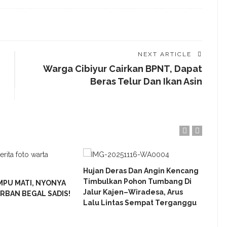
NEXT ARTICLE
Warga Cibiyur Cairkan BPNT, Dapat
Beras Telur Dan Ikan Asin
Hujan Deras Dan Angin Kencang
Proy
Timbulkan Pohon Tumbang Di
Mand
MPU MATI, NYONYA
Jalur Kajen–Wiradesa, Arus
Didu
ORBAN BEGAL SADIS!
Lalu Lintas Sempat Terganggu
Guna
Pen