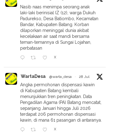
Nasib naas menimpa seorang anak
laki-laki berinisial IZ (12), warga Dukuh
Padurekso, Desa Batiombo, Kecamatan
Bandar, Kabupaten Batang. Korban
dilaporkan meninggal dunia akibat
kecelakaan air saat mandi bersama
teman-temannya di Sungai Lojahan,
perbatasan
X
WartaDesa
@warta_desa
·
28 Jul
Angka permohonan dispensasi kawin
di Kabupaten Batang kembali
menunjukkan tren peningkatan. Data
Pengadilan Agama (PA) Batang mencatat,
sepanjang Januari hingga Juli 2026
terdapat 206 permohonan dispensasi
kawin, di mana 61 pasangan di antaranya.
X