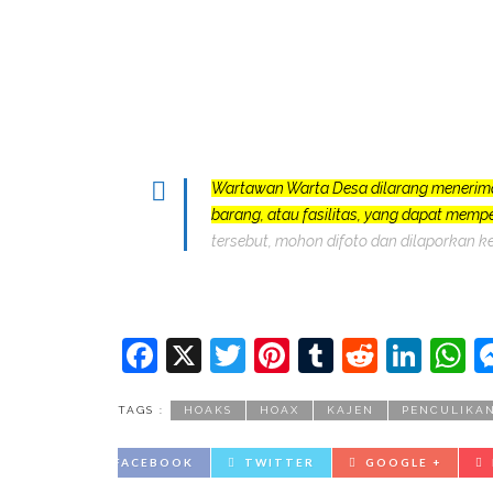
Wartawan Warta Desa dilarang menerim
barang, atau fasilitas, yang dapat mem
tersebut, mohon difoto dan dilaporkan k
Facebook
X
Twitter
Pinterest
Tumblr
Reddit
Lin
W
TAGS :
HOAKS
HOAX
KAJEN
PENCULIKA
FACEBOOK
TWITTER
GOOGLE +