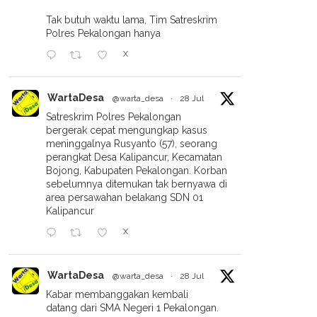
Tak butuh waktu lama, Tim Satreskrim
Polres Pekalongan hanya
X
WartaDesa
@warta_desa
·
28 Jul
Satreskrim Polres Pekalongan
bergerak cepat mengungkap kasus
meninggalnya Rusyanto (57), seorang
perangkat Desa Kalipancur, Kecamatan
Bojong, Kabupaten Pekalongan. Korban
sebelumnya ditemukan tak bernyawa di
area persawahan belakang SDN 01
Kalipancur
X
WartaDesa
@warta_desa
·
28 Jul
Kabar membanggakan kembali
datang dari SMA Negeri 1 Pekalongan.