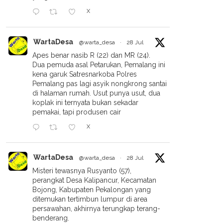
X
WartaDesa
@warta_desa
·
28 Jul
Apes benar nasib R (22) dan MR (24).
Dua pemuda asal Petarukan, Pemalang ini
kena garuk Satresnarkoba Polres
Pemalang pas lagi asyik nongkrong santai
di halaman rumah. Usut punya usut, dua
koplak ini ternyata bukan sekadar
pemakai, tapi produsen cair
X
WartaDesa
@warta_desa
·
28 Jul
Misteri tewasnya Rusyanto (57),
perangkat Desa Kalipancur, Kecamatan
Bojong, Kabupaten Pekalongan yang
ditemukan tertimbun lumpur di area
persawahan, akhirnya terungkap terang-
benderang.