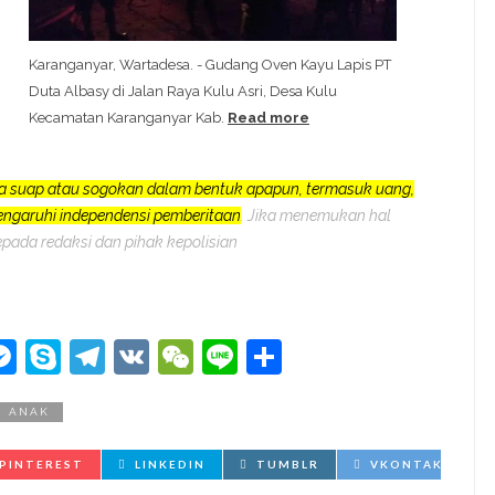
Karanganyar, Wartadesa. - Gudang Oven Kayu Lapis PT
Duta Albasy di Jalan Raya Kulu Asri, Desa Kulu
Kecamatan Karanganyar Kab.
Read more
a suap atau sogokan dalam bentuk apapun, termasuk uang,
pengaruhi independensi pemberitaan
. Jika menemukan hal
epada redaksi dan pihak kepolisian
kedIn
hatsApp
Messenger
Skype
Telegram
VK
WeChat
Line
Share
N ANAK
PINTEREST
LINKEDIN
TUMBLR
VKONTAKTE