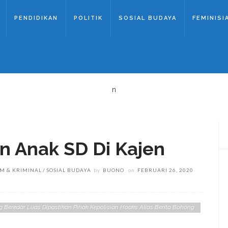
PENDIDIKAN
POLITIK
SOSIAL BUDAYA
FEMINISI
n
an Anak SD Di Kajen
M & KRIMINAL
SOSIAL BUDAYA
by
BUONO
on
FEBRUARI 26, 2020
g Beredar Luas Dipastikan Pihak Kepolisian Hoaks Alias Berita Bohong