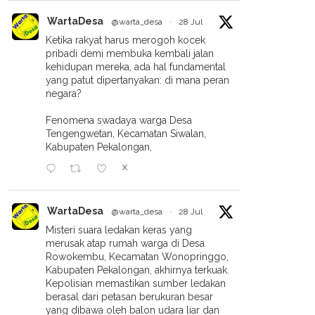
WartaDesa
@warta_desa
·
28 Jul
Ketika rakyat harus merogoh kocek
pribadi demi membuka kembali jalan
kehidupan mereka, ada hal fundamental
yang patut dipertanyakan: di mana peran
negara?
Fenomena swadaya warga Desa
Tengengwetan, Kecamatan Siwalan,
Kabupaten Pekalongan,
X
WartaDesa
@warta_desa
·
28 Jul
Misteri suara ledakan keras yang
ek Penataan Taman
Proyek Irigasi PT Nindya Karya
merusak atap rumah warga di Desa
urorejo Pekalongan
Disorot: 7 Hari Kerja Papan
Rowokembu, Kecamatan Wonopringgo,
ga Asal-Asalan Tak
Proyek Belum Terpasang,
Kabupaten Pekalongan, akhirnya terkuak.
kan Pondasi Dan Minim
Material Dinilai Buruk
Kepolisian memastikan sumber ledakan
gawasan
berasal dari petasan berukuran besar
yang dibawa oleh balon udara liar dan