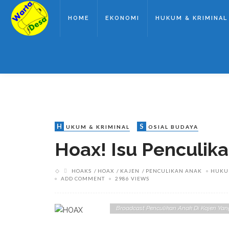
HOME
EKONOMI
HUKUM & KRIMINAL
H
S
UKUM & KRIMINAL
OSIAL BUDAYA
Hoax! Isu Penculik
HOAKS
HOAX
KAJEN
PENCULIKAN ANAK
HUKU
ADD COMMENT
2986 VIEWS
Broadcast Penculikan Anak Di Kajen Yan