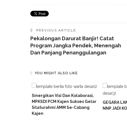
PREVIOUS ARTICLE
Pekalongan Darurat Banjir! Catat
Program Jangka Pendek, Menengah
Dan Panjang Penanggulangan
YOU MIGHT ALSO LIKE
ejo Kompak
Sinergikan Visi Dan Kolaborasi,
 HUT RI Ke-
MPKSDI PCM Kajen Sukses Gelar
GEGARA LA
Silaturahmi AMM Se-Cabang
NNP JADI K
Kajen