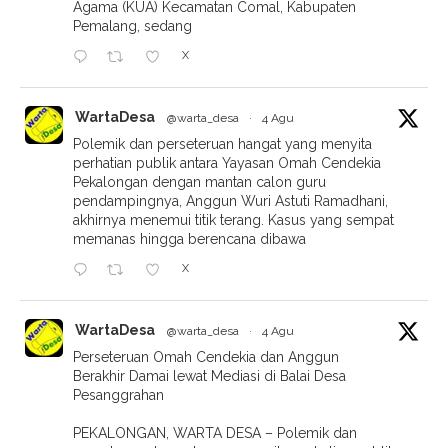
Agama (KUA) Kecamatan Comal, Kabupaten
Pemalang, sedang
X
WartaDesa
@warta_desa
·
4 Agu
Polemik dan perseteruan hangat yang menyita
perhatian publik antara Yayasan Omah Cendekia
Pekalongan dengan mantan calon guru
pendampingnya, Anggun Wuri Astuti Ramadhani,
akhirnya menemui titik terang. Kasus yang sempat
memanas hingga berencana dibawa
X
WartaDesa
@warta_desa
·
4 Agu
Perseteruan Omah Cendekia dan Anggun
Berakhir Damai lewat Mediasi di Balai Desa
Pesanggrahan
PEKALONGAN, WARTA DESA – Polemik dan