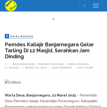
n
S
OSIAL BUDAYA
Pemdes Kaliajir Banjarnegara Gelar
Tarling Di 12 Masjid, Serahkan Jam
Dinding
BANJARNEGARA
TARAWIH KELILING
SOSIAL BUDAYA
by
BUONO
on
MARET 22, 2025
ADD COMMENT
2333 VIEWS
Warta Desa, Banjarnegara, 22 Maret 2025
– Pemerintah
Desa (Pemdes) Kaliajir, Kecamatan Purwonegoro, Kabupaten
Banjarnegara, melaksanakan program Tarawih Keliling (Tarling)