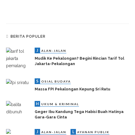
BERITA POPULER
J
ALAN-JALAN
Mudik Ke Pekalongan? Begini Rincian Tarif Tol
Jakarta-Pekalongan
S
OSIAL BUDAYA
Massa FPI Pekalongan Kepung Sri Ratu
H
UKUM & KRIMINAL
Geger Ibu Kandung Tega Habisi Buah Hatinya
Gara-Gara Cinta
J
L
ALAN-JALAN
AYANAN PUBLIK