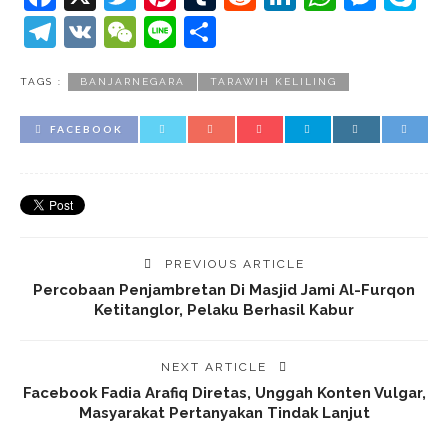
Telegram
VK
WeChat
Line
Share
TAGS :
BANJARNEGARA
TARAWIH KELILING
FACEBOOK
PREVIOUS ARTICLE
Percobaan Penjambretan Di Masjid Jami Al-Furqon
Ketitanglor, Pelaku Berhasil Kabur
NEXT ARTICLE
Facebook Fadia Arafiq Diretas, Unggah Konten Vulgar,
Masyarakat Pertanyakan Tindak Lanjut