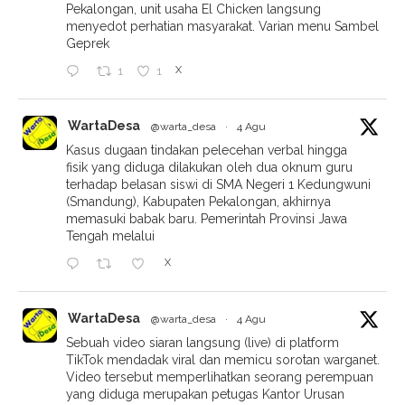
Pekalongan, unit usaha El Chicken langsung
menyedot perhatian masyarakat. Varian menu Sambel
Geprek
X
1
1
WartaDesa
@warta_desa
·
4 Agu
Kasus dugaan tindakan pelecehan verbal hingga
fisik yang diduga dilakukan oleh dua oknum guru
terhadap belasan siswi di SMA Negeri 1 Kedungwuni
(Smandung), Kabupaten Pekalongan, akhirnya
memasuki babak baru. Pemerintah Provinsi Jawa
Tengah melalui
X
WartaDesa
@warta_desa
·
4 Agu
Sebuah video siaran langsung (live) di platform
TikTok mendadak viral dan memicu sorotan warganet.
Video tersebut memperlihatkan seorang perempuan
yang diduga merupakan petugas Kantor Urusan