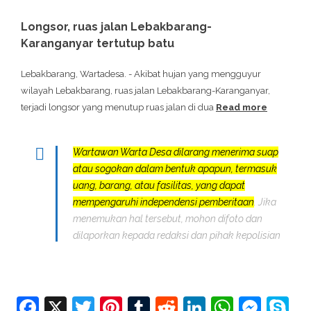
Longsor, ruas jalan Lebakbarang-
Karanganyar tertutup batu
Lebakbarang, Wartadesa. - Akibat hujan yang mengguyur
wilayah Lebakbarang, ruas jalan Lebakbarang-Karanganyar,
terjadi longsor yang menutup ruas jalan di dua
Read more
Wartawan Warta Desa dilarang menerima suap
atau sogokan dalam bentuk apapun, termasuk
uang, barang, atau fasilitas, yang dapat
mempengaruhi independensi pemberitaan
. Jika
menemukan hal tersebut, mohon difoto dan
dilaporkan kepada redaksi dan pihak kepolisian
Facebook
X
Twitter
Pinterest
Tumblr
Reddit
LinkedIn
Whats
Mes
S