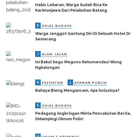
Habis Lebaran, Warga Sudah Bisa Ke
Karimunjawa Dari Pelabuhan Batang
S
OSIAL BUDAYA
Warga Jenggot Gantung Diri Di Sebuah Hotel Di
Semarang
J
ALAN-JALAN
Ini Bakul Sego Megono Rekomendasi Wong
Ngkalongan
K
L
ESEHATAN
AYANAN PUBLIK
Bahaya Bleng Mengancam, Apa Solusinya?
S
OSIAL BUDAYA
Pedagang Angkringan Minta Pencabutan Berita,
Didampingi Oknum Polisi
H
UKUM & KRIMINAL