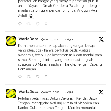
perseteruan hangat yang menyita perhatian publik
antara Yayasan Omah Cendekia Pekalongan dengan
mantan calon guru pendampingnya, Anggun Wuri
Astuti
X
WartaDesa
@warta_desa
·
4 Agu
Komitmen untuk menciptakan lingkungan belajar
yang ideal tidak hanya berfokus pada kualitas
akademis, tetapi juga kesehatan fisik dan mental para
siswa. Semangat inilah yang melandasi langkah
strategis SD Muhammadiyah Tangkil Tengah Cabang
Pekajangan
X
WartaDesa
@warta_desa
·
4 Agu
Puluhan petani asal Dukuh Dayunan, Kendal, Jawa
Tengah, menggelar aksi unjuk rasa di Mapolda dan
Kantor Gubernur Jawa Tengah. Mereka menuntut