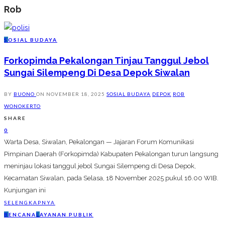
Rob
S
OSIAL BUDAYA
Forkopimda Pekalongan Tinjau Tanggul Jebol
Sungai Silempeng Di Desa Depok Siwalan
BY
BUONO
ON
NOVEMBER 18, 2025
SOSIAL BUDAYA
DEPOK
ROB
WONOKERTO
SHARE
0
Warta Desa, Siwalan, Pekalongan — Jajaran Forum Komunikasi
Pimpinan Daerah (Forkopimda) Kabupaten Pekalongan turun langsung
meninjau lokasi tanggul jebol Sungai Silempeng di Desa Depok,
Kecamatan Siwalan, pada Selasa, 18 November 2025 pukul 16.00 WIB.
Kunjungan ini
SELENGKAPNYA
B
ENCANA
L
AYANAN PUBLIK