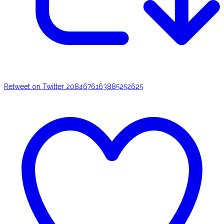
Retweet on Twitter 2084676163885252625