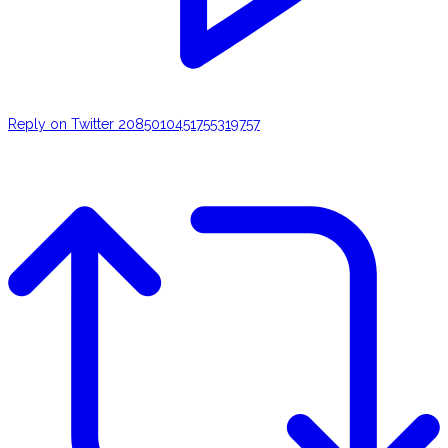
Reply on Twitter 2085010451755319757