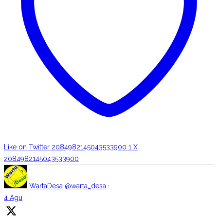
Like on Twitter 2084982145043533900
1
X
2084982145043533900
WartaDesa
@warta_desa
·
4 Agu