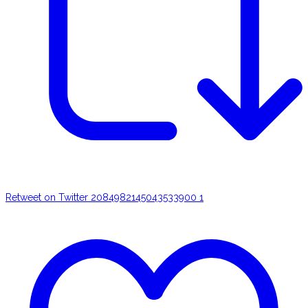
Retweet on Twitter 2084982145043533900
1