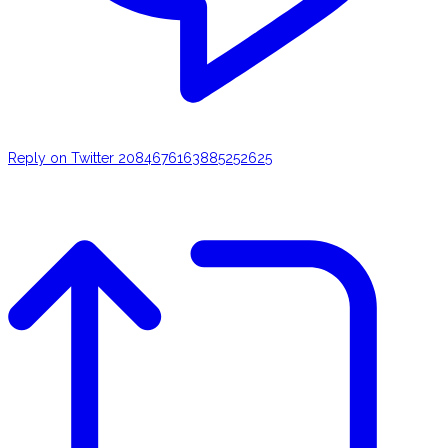
Reply on Twitter 2084676163885252625