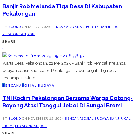
Banjir Rob Melanda Tiga Desa Di Kabupaten
Pekalongan
BY
BUONO
ON
MEI 22, 2025
BENCANA
LAYANAN PUBLIK
BANJIR ROB
PEKALONGAN
ROB
SHARE
0
Warta Desa, Pekalongan, 22 Mei 2025 – Banjir rob kembali melanda
wilayah pesisir Kabupaten Pekalongan, Jawa Tengah. Tiga desa
terdampak cukup
B
ENCANA
S
OSIAL BUDAYA
TNI Kodim Pekalongan Bersama Warga Gotong-
Royong Atasi Tanggul Jebol Di Sungai Bremi
BY
BUONO
ON
NOVEMBER 25, 2024
BENCANA
SOSIAL BUDAYA
BANJIR
KALI
BREMI
PEKALONGAN
ROB
SHARE