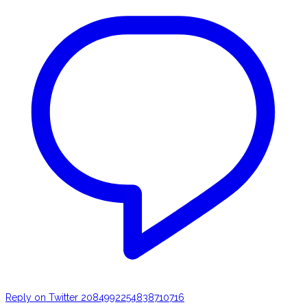
Reply on Twitter 2084992254838710716