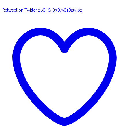
Retweet on Twitter 2084658387581829502