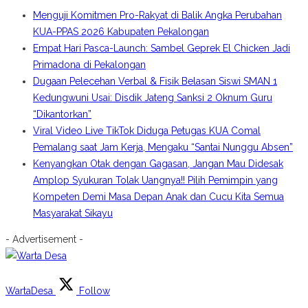
Menguji Komitmen Pro-Rakyat di Balik Angka Perubahan
KUA-PPAS 2026 Kabupaten Pekalongan
Empat Hari Pasca-Launch: Sambel Geprek El Chicken Jadi
Primadona di Pekalongan
Dugaan Pelecehan Verbal & Fisik Belasan Siswi SMAN 1
Kedungwuni Usai: Disdik Jateng Sanksi 2 Oknum Guru
“Dikantorkan”
Viral Video Live TikTok Diduga Petugas KUA Comal
Pemalang saat Jam Kerja, Mengaku “Santai Nunggu Absen”
Kenyangkan Otak dengan Gagasan, Jangan Mau Didesak
Amplop Syukuran Tolak Uangnya!! Pilih Pemimpin yang
Kompeten Demi Masa Depan Anak dan Cucu Kita Semua
Masyarakat Sikayu
- Advertisement -
WartaDesa
Follow