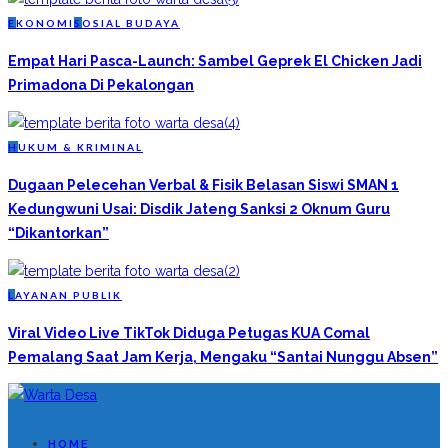
E
KONOMI
S
OSIAL BUDAYA
Empat Hari Pasca-Launch: Sambel Geprek El Chicken Jadi
Primadona Di Pekalongan
H
UKUM & KRIMINAL
Dugaan Pelecehan Verbal & Fisik Belasan Siswi SMAN 1
Kedungwuni Usai: Disdik Jateng Sanksi 2 Oknum Guru
“Dikantorkan”
L
AYANAN PUBLIK
Viral Video Live TikTok Diduga Petugas KUA Comal
Pemalang Saat Jam Kerja, Mengaku “Santai Nunggu Absen”
HOME