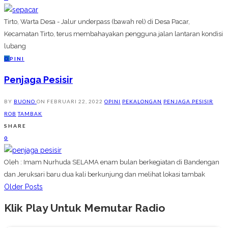
Tirto, Warta Desa - Jalur underpass (bawah rel) di Desa Pacar,
Kecamatan Tirto, terus membahayakan pengguna jalan lantaran kondisi
lubang
O
PINI
Penjaga Pesisir
BY
BUONO
ON
FEBRUARI 22, 2022
OPINI
PEKALONGAN
PENJAGA PESISIR
ROB
TAMBAK
SHARE
0
Oleh : Imam Nurhuda SELAMA enam bulan berkegiatan di Bandengan
dan Jeruksari baru dua kali berkunjung dan melihat lokasi tambak
Older Posts
Klik Play Untuk Memutar Radio