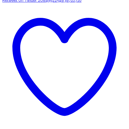
Retweet on Twitter 2084992254838710716