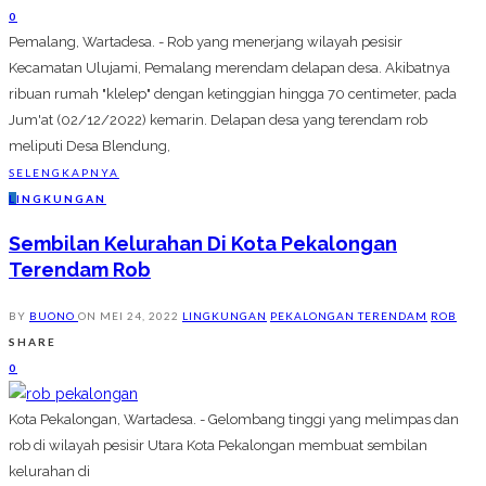
0
Pemalang, Wartadesa. - Rob yang menerjang wilayah pesisir
Kecamatan Ulujami, Pemalang merendam delapan desa. Akibatnya
ribuan rumah "klelep" dengan ketinggian hingga 70 centimeter, pada
Jum'at (02/12/2022) kemarin. Delapan desa yang terendam rob
meliputi Desa Blendung,
SELENGKAPNYA
L
INGKUNGAN
Sembilan Kelurahan Di Kota Pekalongan
Terendam Rob
BY
BUONO
ON
MEI 24, 2022
LINGKUNGAN
PEKALONGAN TERENDAM
ROB
SHARE
0
Kota Pekalongan, Wartadesa. - Gelombang tinggi yang melimpas dan
rob di wilayah pesisir Utara Kota Pekalongan membuat sembilan
kelurahan di