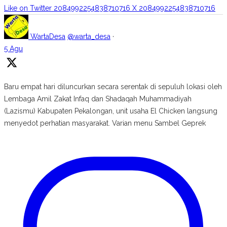
Like on Twitter 2084992254838710716
X
2084992254838710716
WartaDesa
@warta_desa
·
5 Agu
Baru empat hari diluncurkan secara serentak di sepuluh lokasi oleh
Lembaga Amil Zakat Infaq dan Shadaqah Muhammadiyah
(Lazismu) Kabupaten Pekalongan, unit usaha El Chicken langsung
menyedot perhatian masyarakat. Varian menu Sambel Geprek