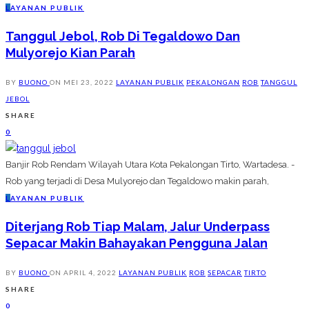
L
AYANAN PUBLIK
Tanggul Jebol, Rob Di Tegaldowo Dan
Mulyorejo Kian Parah
BY
BUONO
ON
MEI 23, 2022
LAYANAN PUBLIK
PEKALONGAN
ROB
TANGGUL
JEBOL
SHARE
0
Banjir Rob Rendam Wilayah Utara Kota Pekalongan Tirto, Wartadesa. -
Rob yang terjadi di Desa Mulyorejo dan Tegaldowo makin parah,
L
AYANAN PUBLIK
Diterjang Rob Tiap Malam, Jalur Underpass
Sepacar Makin Bahayakan Pengguna Jalan
BY
BUONO
ON
APRIL 4, 2022
LAYANAN PUBLIK
ROB
SEPACAR
TIRTO
SHARE
0