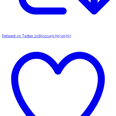
Retweet on Twitter 2085010451755319757