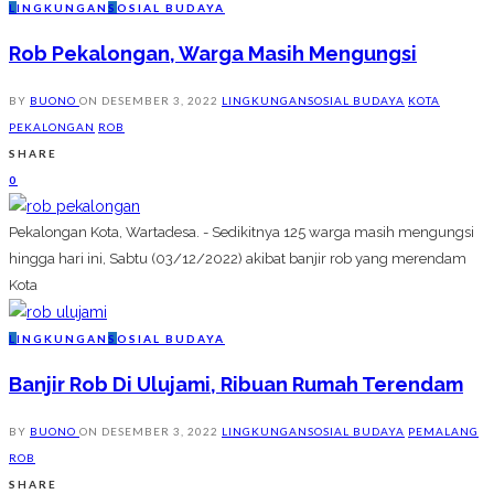
L
INGKUNGAN
S
OSIAL BUDAYA
Rob Pekalongan, Warga Masih Mengungsi
BY
BUONO
ON
DESEMBER 3, 2022
LINGKUNGAN
SOSIAL BUDAYA
KOTA
PEKALONGAN
ROB
SHARE
0
Pekalongan Kota, Wartadesa. - Sedikitnya 125 warga masih mengungsi
hingga hari ini, Sabtu (03/12/2022) akibat banjir rob yang merendam
Kota
L
INGKUNGAN
S
OSIAL BUDAYA
Banjir Rob Di Ulujami, Ribuan Rumah Terendam
BY
BUONO
ON
DESEMBER 3, 2022
LINGKUNGAN
SOSIAL BUDAYA
PEMALANG
ROB
SHARE