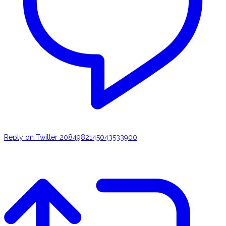
Reply on Twitter 2084982145043533900