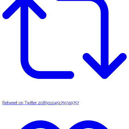
Retweet on Twitter 2085010451755319757