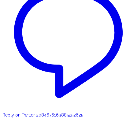
Reply on Twitter 2084676163885252625