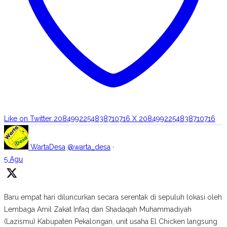
Like on Twitter 2084992254838710716
X
2084992254838710716
WartaDesa
@warta_desa
·
5 Agu
Baru empat hari diluncurkan secara serentak di sepuluh lokasi oleh
Lembaga Amil Zakat Infaq dan Shadaqah Muhammadiyah
(Lazismu) Kabupaten Pekalongan, unit usaha El Chicken langsung