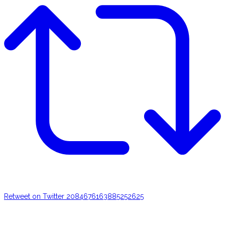
Retweet on Twitter 2084676163885252625