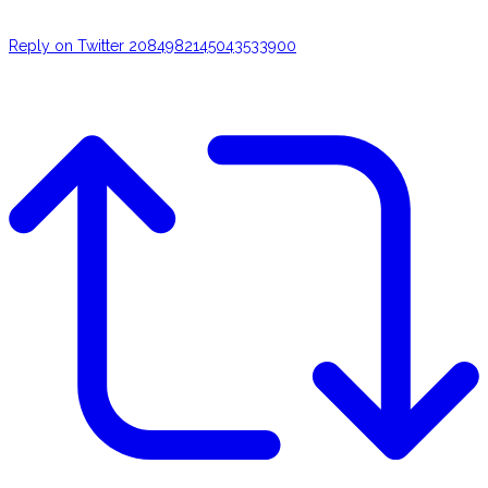
Reply on Twitter 2084982145043533900