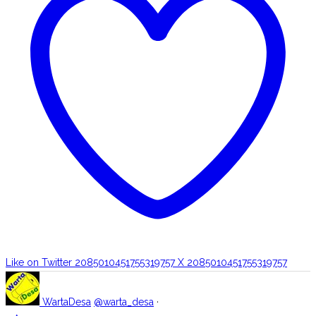
Like on Twitter 2085010451755319757
X
2085010451755319757
WartaDesa
@warta_desa
·