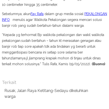
10 centimeter hingga 35 centimeter.
Sebelumnya, akun
Fay Rafa
dalam grup media sosial
PEKALONGAN
INFO
menulis agar Walikota Pekalongan segera mencari solusi
banjir rob yang sudah bertahun-tahun dialami warga.
“
Kepada yg terhormat Bp walikota pekalongan dan wakil walikota
pekalongan.sudah bertahun – tahun kt merasakan genagan atau
banjir rob tiap sore apakah tdk ada tindakan yg berarti untuk
menggantisipasi bencana ini setiap sore selama ber
tahun2lamanya.jl jlamprang krapiak mohon di tinjau untuk dinas
terkait mohon solusinya.” Tulis Rafa, Kamis (19/05/2022).
(Buono)
Terkait
Rusak, Jalan Raya Ketitang-Sedayu dikeluhkan
warga