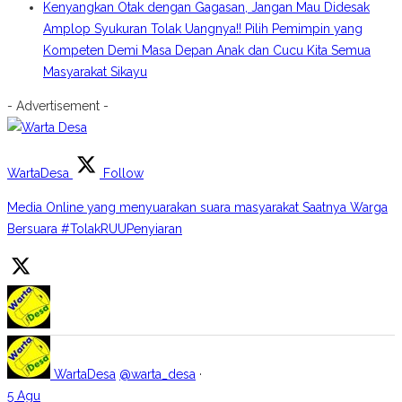
Kenyangkan Otak dengan Gagasan, Jangan Mau Didesak
Amplop Syukuran Tolak Uangnya!! Pilih Pemimpin yang
Kompeten Demi Masa Depan Anak dan Cucu Kita Semua
Masyarakat Sikayu
- Advertisement -
WartaDesa
Follow
Media Online yang menyuarakan suara masyarakat Saatnya Warga
Bersuara #TolakRUUPenyiaran
WartaDesa
@warta_desa
·
5 Agu