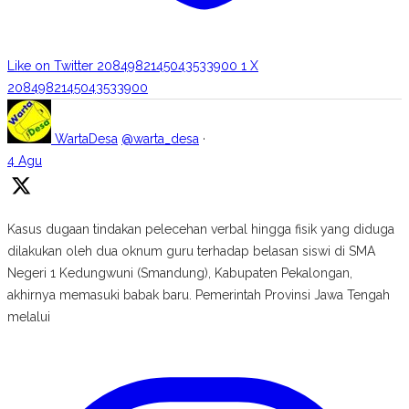
Like on Twitter 2084982145043533900
1
X
2084982145043533900
WartaDesa
@warta_desa
·
4 Agu
Kasus dugaan tindakan pelecehan verbal hingga fisik yang diduga
dilakukan oleh dua oknum guru terhadap belasan siswi di SMA
Negeri 1 Kedungwuni (Smandung), Kabupaten Pekalongan,
akhirnya memasuki babak baru. Pemerintah Provinsi Jawa Tengah
melalui