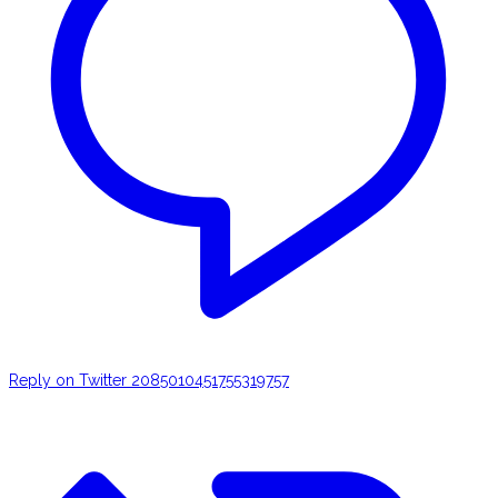
Reply on Twitter 2085010451755319757