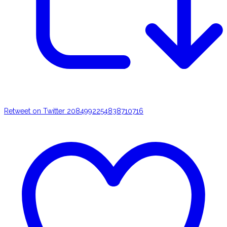
Retweet on Twitter 2084992254838710716