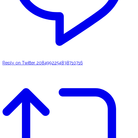
Reply on Twitter 2084992254838710716