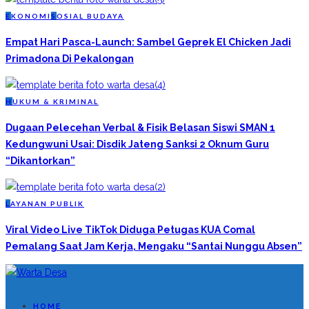
E
KONOMI
S
OSIAL BUDAYA
Empat Hari Pasca-Launch: Sambel Geprek El Chicken Jadi
Primadona Di Pekalongan
H
UKUM & KRIMINAL
Dugaan Pelecehan Verbal & Fisik Belasan Siswi SMAN 1
Kedungwuni Usai: Disdik Jateng Sanksi 2 Oknum Guru
“Dikantorkan”
L
AYANAN PUBLIK
Viral Video Live TikTok Diduga Petugas KUA Comal
Pemalang Saat Jam Kerja, Mengaku “Santai Nunggu Absen”
HOME