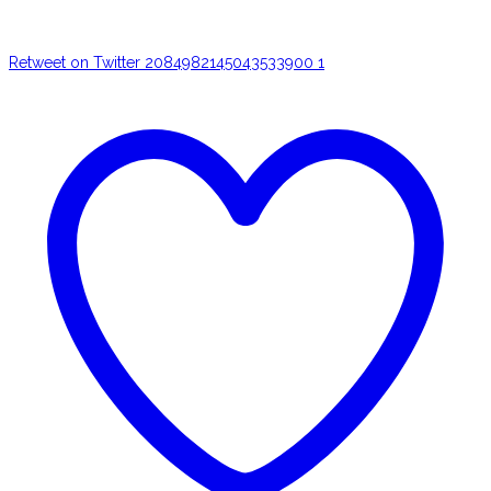
Retweet on Twitter 2084982145043533900
1