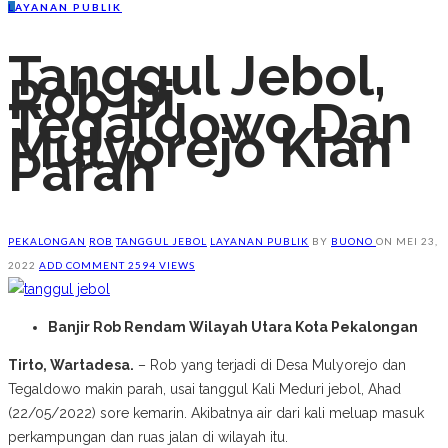
L
AYANAN PUBLIK
Tanggul Jebol,
Rob Di
Tegaldowo Dan
Mulyorejo Kian
Parah
PEKALONGAN
ROB
TANGGUL JEBOL
LAYANAN PUBLIK
BY
BUONO
ON
MEI 23,
2022
ADD COMMENT
2594 VIEWS
Banjir Rob Rendam Wilayah Utara Kota Pekalongan
Tirto, Wartadesa.
– Rob yang terjadi di Desa Mulyorejo dan
Tegaldowo makin parah, usai tanggul Kali Meduri jebol, Ahad
(22/05/2022) sore kemarin. Akibatnya air dari kali meluap masuk
perkampungan dan ruas jalan di wilayah itu.