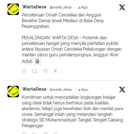
WartaDesa
@warta_desa
·
4 Agu
Perseteruan Omah Cendekia dan Anggun
Berakhir Damai lewat Mediasi di Balai Desa
Pesanggrahan
PEKALONGAN, WARTA DESA – Polemik dan
perseteruan hangat yang menyita perhatian publik
antara Yayasan Omah Cendekia Pekalongan dengan
mantan calon guru pendampingnya, Anggun Wuri
Astuti
X
WartaDesa
@warta_desa
·
4 Agu
Komitmen untuk menciptakan lingkungan belajar
yang ideal tidak hanya berfokus pada kualitas
akademis, tetapi juga kesehatan fisik dan mental para
siswa. Semangat inilah yang melandasi langkah
strategis SD Muhammadiyah Tangkil Tengah Cabang
Pekajangan