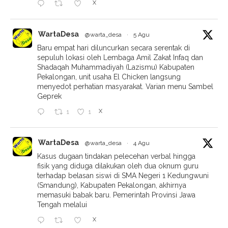
X
WartaDesa
@warta_desa
·
5 Agu
Baru empat hari diluncurkan secara serentak di
sepuluh lokasi oleh Lembaga Amil Zakat Infaq dan
Shadaqah Muhammadiyah (Lazismu) Kabupaten
Pekalongan, unit usaha El Chicken langsung
menyedot perhatian masyarakat. Varian menu Sambel
Geprek
X
1
1
WartaDesa
@warta_desa
·
4 Agu
Kasus dugaan tindakan pelecehan verbal hingga
fisik yang diduga dilakukan oleh dua oknum guru
terhadap belasan siswi di SMA Negeri 1 Kedungwuni
(Smandung), Kabupaten Pekalongan, akhirnya
memasuki babak baru. Pemerintah Provinsi Jawa
Tengah melalui
X