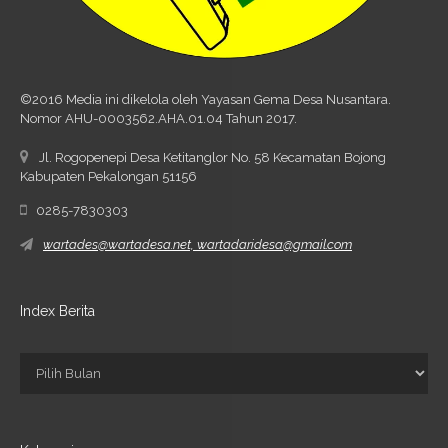
©2016 Media ini dikelola oleh Yayasan Gema Desa Nusantara.
Nomor AHU-0003562.AHA.01.04 Tahun 2017.
Jl. Rogopenepi Desa Ketitanglor No. 58 Kecamatan Bojong
Kabupaten Pekalongan 51156
0285-7830303
wartades@wartadesa.net, wartadaridesa@gmail.com
Index Berita