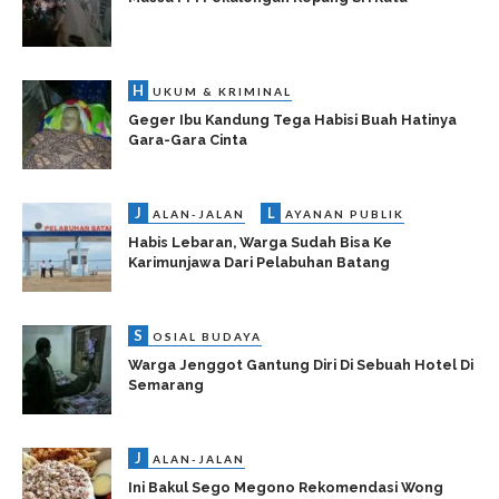
H
UKUM & KRIMINAL
Geger Ibu Kandung Tega Habisi Buah Hatinya
Gara-Gara Cinta
J
L
ALAN-JALAN
AYANAN PUBLIK
Habis Lebaran, Warga Sudah Bisa Ke
Karimunjawa Dari Pelabuhan Batang
S
OSIAL BUDAYA
Warga Jenggot Gantung Diri Di Sebuah Hotel Di
Semarang
J
ALAN-JALAN
Ini Bakul Sego Megono Rekomendasi Wong