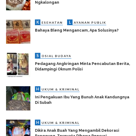
Ngkalongan
K
L
ESEHATAN
AYANAN PUBLIK
Bahaya Bleng Mengancam, Apa Solusinya?
S
OSIAL BUDAYA
Pedagang Angkringan Minta Pencabutan Berita,
Didampingi Oknum Polisi
H
UKUM & KRIMINAL
Ini Pengakuan Ibu Yang Bunuh Anak Kandungnya
Di Subah
H
UKUM & KRIMINAL
Dikira Anak Buah Yang Mengambil Dekorasi
Panggung, Ternyata Dibawa Pencuri