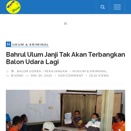
n
H
UKUM & KRIMINAL
Bahrul Ulum Janji Tak Akan Terbangkan
Balon Udara Lagi
BALON UDARA
PEKAJANGAN
HUKUM & KRIMINAL
by
BUONO
on
MEI 30, 2020
ADD COMMENT
2016 VIEWS